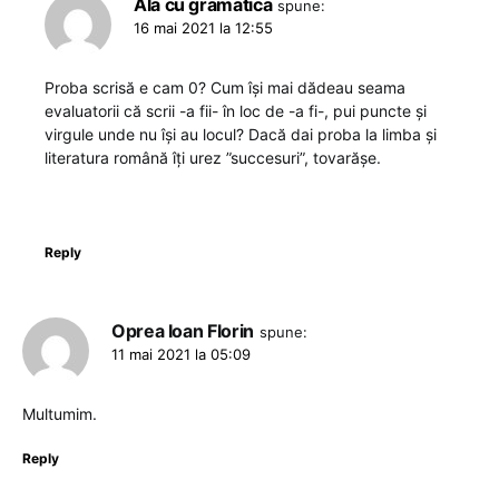
Ala cu gramatica
spune:
16 mai 2021 la 12:55
Proba scrisă e cam 0? Cum își mai dădeau seama
evaluatorii că scrii -a fii- în loc de -a fi-, pui puncte și
virgule unde nu își au locul? Dacă dai proba la limba și
literatura română îți urez ”succesuri”, tovarășe.
Reply
Oprea Ioan Florin
spune:
11 mai 2021 la 05:09
Multumim.
Reply