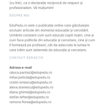
(cu link), ca o declarație reciprocă de respect și
profesionalism. Vă mulțumim!
DESPRE NOI
EduPedu.ro este o publicație online care găzduiește
exclusiv articole din domeniul educației și cercetării.
Urmărim constant cum sunt educați copiii noștri, cine și
cum face politicile din educație și cercetare, cine și cum
îi formează pe profesori, cât de adecvate la lumea în
care trăim sunt sistemele de educație și cercetare.
CONTACT REDACȚIE
Adrese e-mail
raluca.pantazi@edupedu.ro
mihai.peticila@edupedu.ro
costin.ionescu@edupedu.ro
alexa.stanescu@edupedu.ro
diana.ghimisi@edupedu.ro
stefan.lefter@edupedu.ro
ramona.florea@edupedu.ro