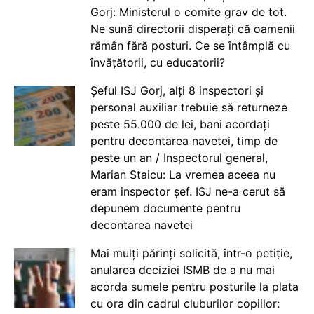
Gorj: Ministerul o comite grav de tot.
Ne sună directorii disperați că oamenii
rămân fără posturi. Ce se întâmplă cu
învățătorii, cu educatorii?
Șeful ISJ Gorj, alți 8 inspectori și
personal auxiliar trebuie să returneze
peste 55.000 de lei, bani acordați
pentru decontarea navetei, timp de
peste un an / Inspectorul general,
Marian Staicu: La vremea aceea nu
eram inspector șef. ISJ ne-a cerut să
depunem documente pentru
decontarea navetei
Mai mulți părinți solicită, într-o petiție,
anularea deciziei ISMB de a nu mai
acorda sumele pentru posturile la plata
cu ora din cadrul cluburilor copiilor: