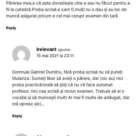
Părerea mea,e că asta dovedește cine e sau nu făcut pentru a
fii la catedră.Proba scrisă.e cam 0,mulți nu o dau și au loc de
muncă asigurat,oricum e cel mai corupt examen din țară
Reply
Irelevant
spune:
15 mai 2021 la 23:11
Domnule Gabriel Dumitru, fără proba scrisă nu vă puteți
titulariza. Sunteți liber să aveți o părere, dar (zic eu) nici
proba practică/orală să știți că nu vă face automat
profesor, nici cea scrisă și niciun examen. Trebuie să ai o
vocație și să muncești mult! Ar mai fi multe de adăugat, dar
mă opresc aici…
Reply