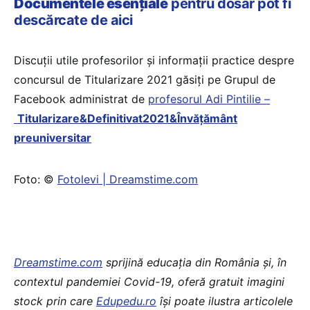
Documentele esențiale
pentru dosar pot fi
descărcate de aici
Discuții utile profesorilor și informații practice despre
concursul de Titularizare 2021 găsiți pe Grupul de
Facebook administrat de
profesorul Adi Pintilie –
Titularizare&Definitivat2021&Învățământ
preuniversitar
Foto: ©
Fotolevi | Dreamstime.com
Dreamstime.com
sprijină educaţia din România şi, în
contextul pandemiei Covid-19, oferă gratuit imagini
stock prin care
Edupedu.ro
îşi poate ilustra articolele