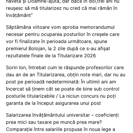
naveta și Doamne-ajută, dar dacă în doi,trei ani nu
reușesc să mă titularizez nu cred că mai rămân în
învățământ”
Săptămâna viitoare vom aproba memorandumul
necesar pentru ocuparea posturilor în creșele care
vor fi finalizate în perioada următoare, spune
premierul Bolojan, la 2 zile după ce s-au afișat
rezultatele finale de la Titularizare 2026
Sorin Ion, întrebat cum le răspunde profesorilor care
dau an de an Titularizarea, obțin note mari, dar nu au
post pe perioadă nedeterminată: În ultimii ani am
încercat să ținem cât se poate de bine sub control
posturile titularizabile / La niciun concurs nu poți
garanta de la început asigurarea unui post
Salarizarea învățământului universitar – coeficienți
prea mici sau taxare pe muncă prea mare?
Comparație între salariile propuse în noua lege a