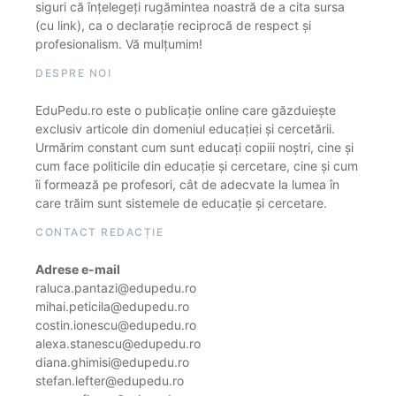
siguri că înțelegeți rugămintea noastră de a cita sursa
(cu link), ca o declarație reciprocă de respect și
profesionalism. Vă mulțumim!
DESPRE NOI
EduPedu.ro este o publicație online care găzduiește
exclusiv articole din domeniul educației și cercetării.
Urmărim constant cum sunt educați copiii noștri, cine și
cum face politicile din educație și cercetare, cine și cum
îi formează pe profesori, cât de adecvate la lumea în
care trăim sunt sistemele de educație și cercetare.
CONTACT REDACȚIE
Adrese e-mail
raluca.pantazi@edupedu.ro
mihai.peticila@edupedu.ro
costin.ionescu@edupedu.ro
alexa.stanescu@edupedu.ro
diana.ghimisi@edupedu.ro
stefan.lefter@edupedu.ro