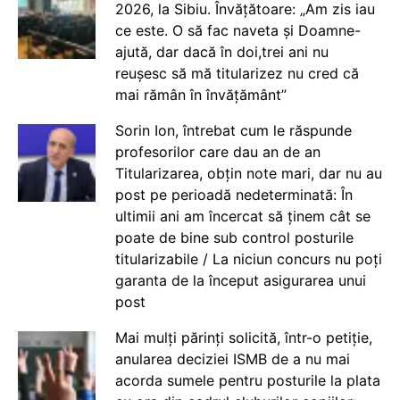
2026, la Sibiu. Învățătoare: „Am zis iau
ce este. O să fac naveta și Doamne-
ajută, dar dacă în doi,trei ani nu
reușesc să mă titularizez nu cred că
mai rămân în învățământ”
Sorin Ion, întrebat cum le răspunde
profesorilor care dau an de an
Titularizarea, obțin note mari, dar nu au
post pe perioadă nedeterminată: În
ultimii ani am încercat să ținem cât se
poate de bine sub control posturile
titularizabile / La niciun concurs nu poți
garanta de la început asigurarea unui
post
Mai mulți părinți solicită, într-o petiție,
anularea deciziei ISMB de a nu mai
acorda sumele pentru posturile la plata