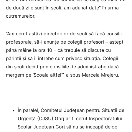
de două zile sunt în școli, am adunat date” în urma
cutremurelor.
”Am cerut astăzi directorilor de școli să facă consilii
profesorale, să-i anunțe pe colegii profesori – aștept
până mâine la ora 10 – că trebuie să discute cu
părinții și să îi întrebe cum privesc situația. Colegii
din școli decid prin consiliile de administrație dacă
mergem pe ‘Școala altfel’”, a spus Marcela Mrejeru.
În paralel, Comitetul Județean pentru Situații de
Urgență (CJSU) Gorj ar fi cerut Inspectoratului
Școlar Județean Gorj să nu se înceapă deloc