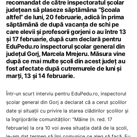
recomandat de către inspectoratul școlar
județean să plaseze săptămâna ”Școala
altfel” de luni, 20 februarie, adică în prima
săptămână de după vacanța de schi pe
care elevii și profesorii gorjeni o au între 13
și 17 februarie, după cum declară pentru
EduPedu.ro inspectorul școlar general din
județul Gorj, Marcela Mrejeru. Măsura vine
după ce mai multe școli din acest județ au
fost afectate după cutremurele de luni și
marți, 13 și 14 februarie.
Într-un scurt interviu pentru EduPedu.ro, inspectorul
școlar general din Gorj a declarat că a cerut școlilor
date și situații cu privire la starea clădirilor școlilor și
la îngrijorările comunităților: ”Mâine (n. red. 17
februarie) la ora 10 voi avea situația dată de la școli,
le-am dat termen să îmi comunice ce aleg să facă. Eu