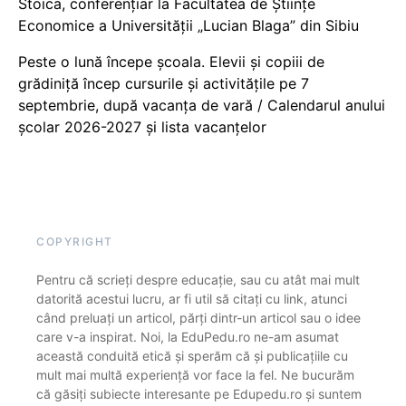
Stoica, conferențiar la Facultatea de Științe
Economice a Universității „Lucian Blaga” din Sibiu
Peste o lună începe școala. Elevii și copiii de
grădiniță încep cursurile și activitățile pe 7
septembrie, după vacanța de vară / Calendarul anului
școlar 2026-2027 și lista vacanțelor
COPYRIGHT
Pentru că scrieți despre educație, sau cu atât mai mult
datorită acestui lucru, ar fi util să citați cu link, atunci
când preluați un articol, părți dintr-un articol sau o idee
care v-a inspirat. Noi, la EduPedu.ro ne-am asumat
această conduită etică și sperăm că și publicațiile cu
mult mai multă experiență vor face la fel. Ne bucurăm
că găsiți subiecte interesante pe Edupedu.ro și suntem