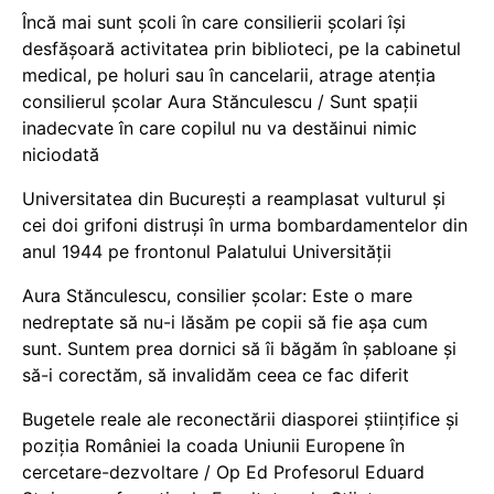
Încă mai sunt școli în care consilierii școlari își
desfășoară activitatea prin biblioteci, pe la cabinetul
medical, pe holuri sau în cancelarii, atrage atenția
consilierul școlar Aura Stănculescu / Sunt spații
inadecvate în care copilul nu va destăinui nimic
niciodată
Universitatea din București a reamplasat vulturul și
cei doi grifoni distruși în urma bombardamentelor din
anul 1944 pe frontonul Palatului Universității
Aura Stănculescu, consilier școlar: Este o mare
nedreptate să nu-i lăsăm pe copii să fie așa cum
sunt. Suntem prea dornici să îi băgăm în șabloane și
să-i corectăm, să invalidăm ceea ce fac diferit
Bugetele reale ale reconectării diasporei științifice și
poziția României la coada Uniunii Europene în
cercetare-dezvoltare / Op Ed Profesorul Eduard