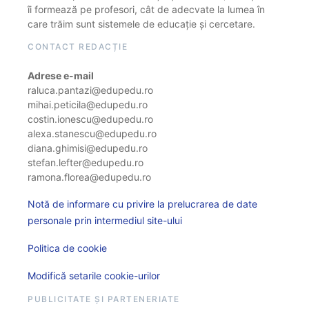
îi formează pe profesori, cât de adecvate la lumea în
care trăim sunt sistemele de educație și cercetare.
CONTACT REDACȚIE
Adrese e-mail
raluca.pantazi@edupedu.ro
mihai.peticila@edupedu.ro
costin.ionescu@edupedu.ro
alexa.stanescu@edupedu.ro
diana.ghimisi@edupedu.ro
stefan.lefter@edupedu.ro
ramona.florea@edupedu.ro
Notă de informare cu privire la prelucrarea de date
personale prin intermediul site-ului
Politica de cookie
Modifică setarile cookie-urilor
PUBLICITATE ȘI PARTENERIATE