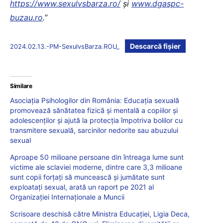
https://www.sexulvsbarza.ro/
și
www.dgaspc-
buzau.ro
.
”
Descarcă fișier
2024.02.13.-PM-SexulvsBarza.ROU_
Similare
Asociația Psihologilor din România: Educația sexuală
promovează sănătatea fizică și mentală a copiilor și
adolescenților și ajută la protecția împotriva bolilor cu
transmitere sexuală, sarcinilor nedorite sau abuzului
sexual
Aproape 50 milioane persoane din întreaga lume sunt
victime ale sclaviei moderne, dintre care 3,3 milioane
sunt copii forțați să muncească și jumătate sunt
exploatați sexual, arată un raport pe 2021 al
Organizației Internaționale a Muncii
Scrisoare deschisă către Ministra Educației, Ligia Deca,