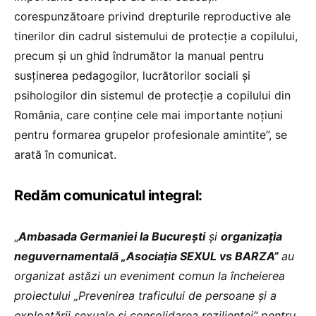
corespunzătoare privind drepturile reproductive ale
tinerilor din cadrul sistemului de protecție a copilului,
precum și un ghid îndrumător la manual pentru
susținerea pedagogilor, lucrătorilor sociali și
psihologilor din sistemul de protecție a copilului din
România, care conține cele mai importante noțiuni
pentru formarea grupelor profesionale amintite”, se
arată în comunicat.
Redăm comunicatul integral:
„
Ambasada Germaniei la București
și
organizația
neguvernamentală „Asociația SEXUL vs BARZA”
au
organizat astăzi un eveniment comun la încheierea
proiectului „Prevenirea traficului de persoane și a
exploatării sexuale și consolidarea rezilienței“ pentru