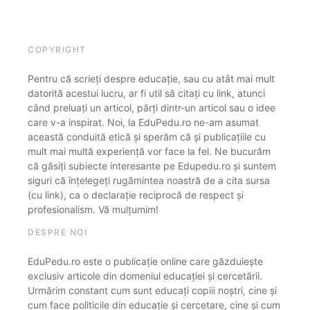
COPYRIGHT
Pentru că scrieți despre educație, sau cu atât mai mult
datorită acestui lucru, ar fi util să citați cu link, atunci
când preluați un articol, părți dintr-un articol sau o idee
care v-a inspirat. Noi, la EduPedu.ro ne-am asumat
această conduită etică și sperăm că și publicațiile cu
mult mai multă experiență vor face la fel. Ne bucurăm
că găsiți subiecte interesante pe Edupedu.ro și suntem
siguri că înțelegeți rugămintea noastră de a cita sursa
(cu link), ca o declarație reciprocă de respect și
profesionalism. Vă mulțumim!
DESPRE NOI
EduPedu.ro este o publicație online care găzduiește
exclusiv articole din domeniul educației și cercetării.
Urmărim constant cum sunt educați copiii noștri, cine și
cum face politicile din educație și cercetare, cine și cum