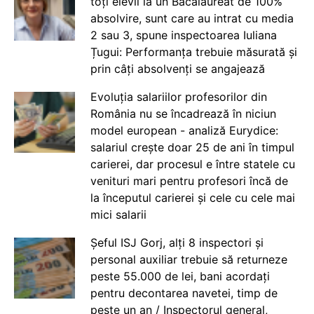
toți elevii la un Bacalaureat de 100%
absolvire, sunt care au intrat cu media
2 sau 3, spune inspectoarea Iuliana
Țugui: Performanța trebuie măsurată și
prin câți absolvenți se angajează
Evoluția salariilor profesorilor din
România nu se încadrează în niciun
model european - analiză Eurydice:
salariul crește doar 25 de ani în timpul
carierei, dar procesul e între statele cu
venituri mari pentru profesori încă de
la începutul carierei și cele cu cele mai
mici salarii
Șeful ISJ Gorj, alți 8 inspectori și
personal auxiliar trebuie să returneze
peste 55.000 de lei, bani acordați
pentru decontarea navetei, timp de
peste un an / Inspectorul general,