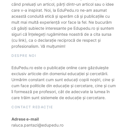
când preluați un articol, părți dintr-un articol sau o idee
care v-a inspirat. Noi, la EduPedu.ro ne-am asumat
această conduită etică și sperăm că și publicațiile cu
mult mai multă experiență vor face la fel. Ne bucurăm
că găsiți subiecte interesante pe Edupedu.ro și suntem
siguri că înțelegeți rugămintea noastră de a cita sursa
(cu link), ca o declarație reciprocă de respect și
profesionalism. Vă mulțumim!
DESPRE NOI
EduPedu.ro este o publicație online care găzduiește
exclusiv articole din domeniul educației și cercetării.
Urmărim constant cum sunt educați copiii noștri, cine și
cum face politicile din educație și cercetare, cine și cum
îi formează pe profesori, cât de adecvate la lumea în
care trăim sunt sistemele de educație și cercetare.
CONTACT REDACȚIE
Adrese e-mail
raluca.pantazi@edupedu.ro