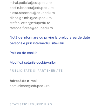
mihai.peticila@edupedu.ro
costin.ionescu@edupedu.ro
alexa.stanescu@edupedu.ro
diana.ghimisi@edupedu.ro
stefan.lefter@edupedu.ro
ramona.florea@edupedu.ro
Notă de informare cu privire la prelucrarea de date
personale prin intermediul site-ului
Politica de cookie
Modifică setarile cookie-urilor
PUBLICITATE ȘI PARTENERIATE
Adresă de e-mail
comunicare@edupedu.ro
STATISTICI EDUPEDU.RO