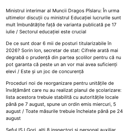
Ministrul interimar al Muncii Dragos Pîslaru: În urma
ultimelor discuții cu ministrul Educației lucrurile sunt
mult îmbunătățite față de varianta publicată pe 17
iulie / Sectorul educației este crucial
De ce sunt doar 6 mii de posturi titularizabile în
2026? Sorin Ion, secretar de stat: Cifrele arată mai
degrabă o prudență din partea școlilor pentru că nu
pot garanta că peste un an vor mai avea suficienți
elevi / Este și un joc de concurență
Proceduri noi de reorganizare pentru unitățile de
învățământ care nu au realizat planul de școlarizare:
lista acestora trebuie stabilită cu autoritățile locale
până pe 7 august, spune un ordin emis miercuri, 5
august / Toate măsurile trebuie încheiate până pe 24
august
Șeful ISJ Gorj, alți 8 inspectori și personal auxiliar