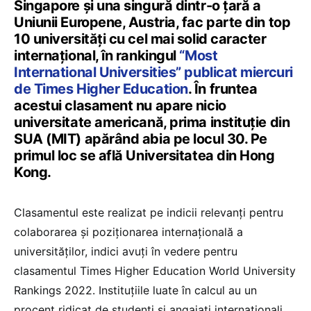
Singapore și una singură dintr-o țară a
Uniunii Europene, Austria, fac parte din top
10 universități cu cel mai solid caracter
internațional, în rankingul
“Most
International Universities” publicat miercuri
de Times Higher Education
. În fruntea
acestui clasament nu apare nicio
universitate americană, prima instituție din
SUA (MIT) apărând abia pe locul 30. Pe
primul loc se află Universitatea din Hong
Kong.
Clasamentul este realizat pe indicii relevanți pentru
colaborarea și poziționarea internațională a
universităților, indici avuți în vedere pentru
clasamentul Times Higher Education World University
Rankings 2022. Instituțiile luate în calcul au un
procent ridicat de studenți și angajați internaționali,