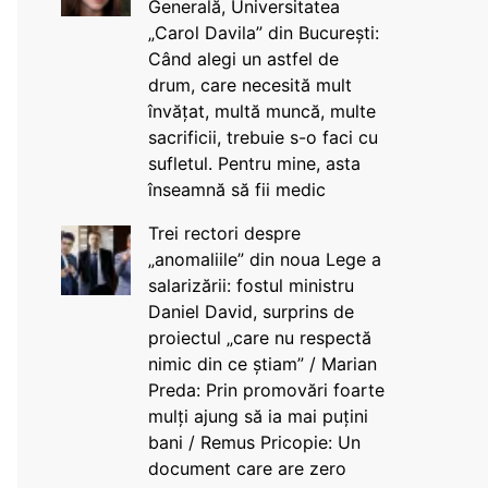
Generală, Universitatea
„Carol Davila” din București:
Când alegi un astfel de
drum, care necesită mult
învățat, multă muncă, multe
sacrificii, trebuie s-o faci cu
sufletul. Pentru mine, asta
înseamnă să fii medic
Trei rectori despre
„anomaliile” din noua Lege a
salarizării: fostul ministru
Daniel David, surprins de
proiectul „care nu respectă
nimic din ce știam” / Marian
Preda: Prin promovări foarte
mulți ajung să ia mai puțini
bani / Remus Pricopie: Un
document care are zero