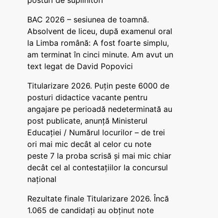
posturi de suplinitori
BAC 2026 – sesiunea de toamnă.
Absolvent de liceu, după examenul oral
la Limba română: A fost foarte simplu,
am terminat în cinci minute. Am avut un
text legat de David Popovici
Titularizare 2026. Puțin peste 6000 de
posturi didactice vacante pentru
angajare pe perioadă nedeterminată au
post publicate, anunță Ministerul
Educației / Numărul locurilor – de trei
ori mai mic decât al celor cu note
peste 7 la proba scrisă și mai mic chiar
decât cel al contestațiilor la concursul
național
Rezultate finale Titularizare 2026. Încă
1.065 de candidați au obținut note