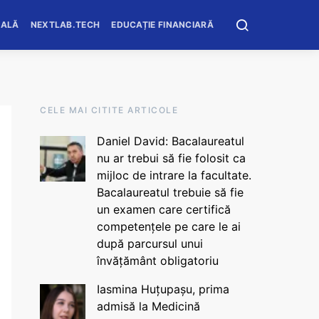
OALĂ
NEXTLAB.TECH
EDUCAȚIE FINANCIARĂ
CELE MAI CITITE ARTICOLE
Daniel David: Bacalaureatul
nu ar trebui să fie folosit ca
mijloc de intrare la facultate.
Bacalaureatul trebuie să fie
un examen care certifică
competențele pe care le ai
după parcursul unui
învățământ obligatoriu
Iasmina Huțupașu, prima
admisă la Medicină