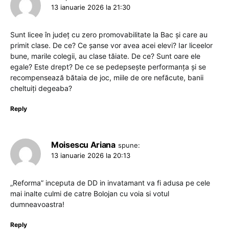
13 ianuarie 2026 la 21:30
Sunt licee în județ cu zero promovabilitate la Bac și care au
primit clase. De ce? Ce șanse vor avea acei elevi? Iar liceelor
bune, marile colegii, au clase tăiate. De ce? Sunt oare ele
egale? Este drept? De ce se pedepsește performanța și se
recompensează bătaia de joc, miile de ore nefăcute, banii
cheltuiți degeaba?
Reply
Moisescu Ariana
spune:
13 ianuarie 2026 la 20:13
„Reforma” inceputa de DD in invatamant va fi adusa pe cele
mai inalte culmi de catre Bolojan cu voia si votul
dumneavoastra!
Reply