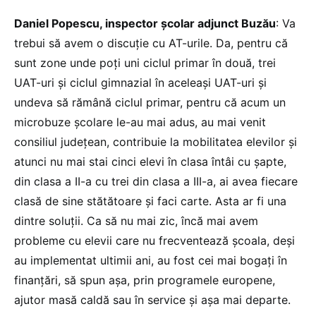
Daniel Popescu, inspector școlar adjunct Buzău
: Va
trebui să avem o discuție cu AT-urile. Da, pentru că
sunt zone unde poți uni ciclul primar în două, trei
UAT-uri și ciclul gimnazial în aceleași UAT-uri și
undeva să rămână ciclul primar, pentru că acum un
microbuze școlare le-au mai adus, au mai venit
consiliul județean, contribuie la mobilitatea elevilor și
atunci nu mai stai cinci elevi în clasa întâi cu șapte,
din clasa a II-a cu trei din clasa a III-a, ai avea fiecare
clasă de sine stătătoare și faci carte. Asta ar fi una
dintre soluții. Ca să nu mai zic, încă mai avem
probleme cu elevii care nu frecventează școala, deși
au implementat ultimii ani, au fost cei mai bogați în
finanțări, să spun așa, prin programele europene,
ajutor masă caldă sau în service și așa mai departe.