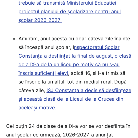
trebuie să transmită Ministerului Educației
proiectul planului de școlarizare pentru anul
școlar 2026-2027
Amintim, anul acesta cu doar câteva zile înainte
să înceapă anul școlar, I
nspectoratul Școlar
Constanța a desființat la final de august, o clasă
de a IX-a de la un liceu pe motiv că nu s-au
înscris suficienți elevi
, adică 16, și i-a trimis să
se înscrie la un altul, tot din mediul rural. După
câteva zile,
ISJ Constanța a decis să desființeze
și această clasă de la Liceul de la Crucea din
aceleași motive
.
Cel puțin 24 de clase de a IX-a vor se vor desființa în
anul școlar ce urmează, 2026-2027, a anunțat