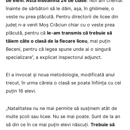
de elevi. Asta înseamnă 24 de clase
. Noi am chemat
înainte de sărbători să le dăm, așa, în ghilimele, o
veste nu prea plăcută. Pentru directorii de licee din
județ n-a venit Moș Crăciun chiar cu o veste prea
plăcută, pentru că
le-am transmis că trebuie să
tăiem câte o clasă de la fiecare liceu
, mai puțin
Beceni, pentru că legea spune unde ai o singură
specializare”, a explicat inspectorul adjunct.
El a invocat și noua metodologie, modificată anul
trecut, în urma căreia o clasă se poate înființa cu cel
puțin 16 elevi.
„Natalitatea nu ne mai permite să susținem atât de
multe școli sau licee. Nu se mai poate. Sunt de la an
să din ce în ce mai puțin elevi născuți.
Trebuie să