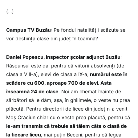
(…)
Campus TV Buzău
: Pe fondul natalității scăzute se
vor desființa clase din județ în toamnă?
Daniel Popescu, inspector școlar adjunct Buzău
:
Răspunsul este da, pentru că viitorii absolvenți (de
clasa a VIII-a), elevi de clasa a IX-a,
numărul este în
scădere cu 600, aproape 700 de elevi. Asta
înseamnă 24 de clase
. Noi am chemat înainte de
sărbători să le dăm, așa, în ghilimele, o veste nu prea
plăcută. Pentru directorii de licee din județ n-a venit
Moș Crăciun chiar cu o veste prea plăcută, pentru că
le-am transmis că trebuie să tăiem câte o clasă de
la fiecare liceu
, mai puțin Beceni, pentru că legea