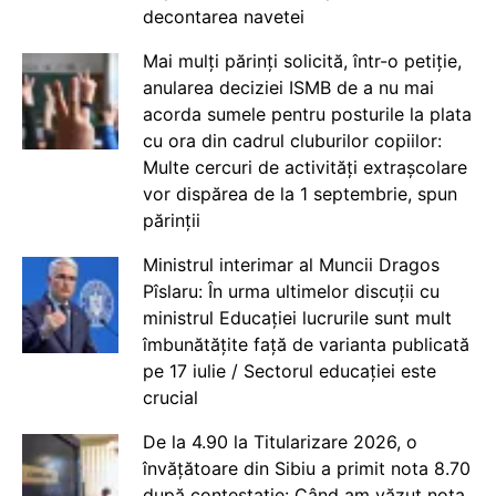
decontarea navetei
Mai mulți părinți solicită, într-o petiție,
anularea deciziei ISMB de a nu mai
acorda sumele pentru posturile la plata
cu ora din cadrul cluburilor copiilor:
Multe cercuri de activități extrașcolare
vor dispărea de la 1 septembrie, spun
părinții
Ministrul interimar al Muncii Dragos
Pîslaru: În urma ultimelor discuții cu
ministrul Educației lucrurile sunt mult
îmbunătățite față de varianta publicată
pe 17 iulie / Sectorul educației este
crucial
De la 4.90 la Titularizare 2026, o
învățătoare din Sibiu a primit nota 8.70
după contestație: Când am văzut nota