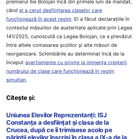
premierul Ilie Bolojan încă din primele luni de mandat,
când
el a cerut desființarea claselor care
funcționează în acest regim
. El a făcut declarațiile în
contextul măsurilor de austeritate aplicate prin Legea
141/2025, cunoscută ca Legea Bolojan, ce a prevăzut
între altele comasarea școlilor și alte măsuri de
reorganizare. Schimbările au determinat încă de la
început
avertismente cu privire la iminența creșterii
numărului de clase care funcționează în regim
simultan
.
Citește și:
Uniunea Elevilor Reprezentanți: ISJ
Constanța a desființat și clasa de la
Crucea, după ce îi trimisese acolo pe
părinții elevilor înscriși în clasa a IX-a de la