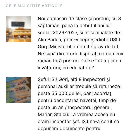
CELE MAI CITITE ARTICOLE
Noi comasări de clase și posturi, cu 3
săptămâni până la debutul anului
școlar 2026-2027, sunt semnalate de
Alin Badea, prim-vicepreședinte USLI
Gorj: Ministerul o comite grav de tot.
Ne sună directorii disperați că oamenii
rămân fără posturi. Ce se întâmplă cu
învățătorii, cu educatorii?
Șeful ISJ Gorj, alți 8 inspectori și
personal auxiliar trebuie să returneze
peste 55.000 de lei, bani acordați
pentru decontarea navetei, timp de
peste un an / Inspectorul general,
Marian Staicu: La vremea aceea nu
eram inspector șef. ISJ ne-a cerut să
depunem documente pentru