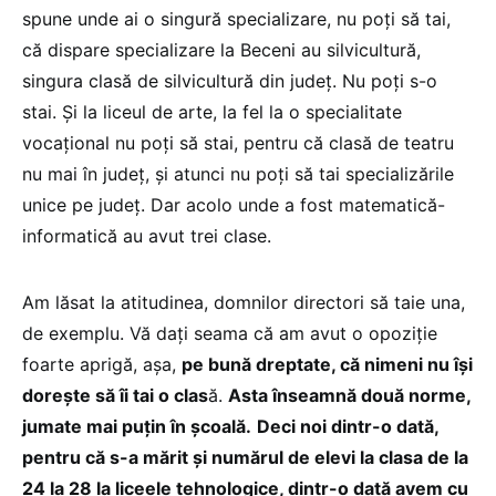
spune unde ai o singură specializare, nu poți să tai,
că dispare specializare la Beceni au silvicultură,
singura clasă de silvicultură din județ. Nu poți s-o
stai. Și la liceul de arte, la fel la o specialitate
vocațional nu poți să stai, pentru că clasă de teatru
nu mai în județ, și atunci nu poți să tai specializările
unice pe județ. Dar acolo unde a fost matematică-
informatică au avut trei clase.
Am lăsat la atitudinea, domnilor directori să taie una,
de exemplu. Vă dați seama că am avut o opoziție
foarte aprigă, așa,
pe bună dreptate, că nimeni nu își
dorește să îi tai o clas
ă.
Asta înseamnă două norme,
jumate mai puțin în școală.
Deci noi dintr-o dată,
pentru că s-a mărit și numărul de elevi la clasa de la
24 la 28 la liceele tehnologice, dintr-o dată avem cu