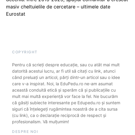
masiv cheltuielile de cercetare – ultimele date
Eurostat
COPYRIGHT
Pentru că scrieți despre educație, sau cu atât mai mult
datorită acestui lucru, ar fi util să citați cu link, atunci
când preluați un articol, părți dintr-un articol sau o idee
care v-a inspirat. Noi, la EduPedu.ro ne-am asumat
această conduită etică și sperăm că și publicațiile cu
mult mai multă experiență vor face la fel. Ne bucurăm
că găsiți subiecte interesante pe Edupedu.ro și suntem
siguri că înțelegeți rugămintea noastră de a cita sursa
(cu link), ca o declarație reciprocă de respect și
profesionalism. Vă mulțumim!
DESPRE NOI