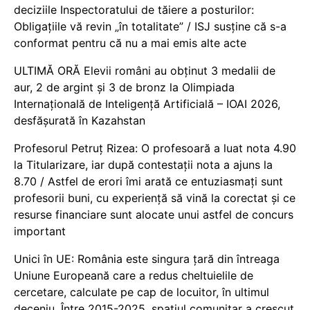
deciziile Inspectoratului de tăiere a posturilor:
Obligațiile vă revin „în totalitate” / ISJ susține că s-a
conformat pentru că nu a mai emis alte acte
ULTIMĂ ORĂ Elevii români au obținut 3 medalii de
aur, 2 de argint și 3 de bronz la Olimpiada
Internațională de Inteligență Artificială – IOAI 2026,
desfășurată în Kazahstan
Profesorul Petruț Rizea: O profesoară a luat nota 4.90
la Titularizare, iar după contestații nota a ajuns la
8.70 / Astfel de erori îmi arată ce entuziasmați sunt
profesorii buni, cu experiență să vină la corectat și ce
resurse financiare sunt alocate unui astfel de concurs
important
Unici în UE: România este singura țară din întreaga
Uniune Europeană care a redus cheltuielile de
cercetare, calculate pe cap de locuitor, în ultimul
deceniu. Între 2015-2025, spațiul comunitar a crescut