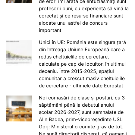
de erori îmi arată ce entuziasmați sunt
profesorii buni, cu experiență să vină la
corectat și ce resurse financiare sunt
alocate unui astfel de concurs
important
Unici în UE: România este singura țară
din întreaga Uniune Europeană care a
redus cheltuielile de cercetare,
calculate pe cap de locuitor, în ultimul
deceniu. Între 2015-2025, spațiul
comunitar a crescut masiv cheltuielile
de cercetare - ultimele date Eurostat
Noi comasări de clase și posturi, cu 3
săptămâni până la debutul anului
școlar 2026-2027, sunt semnalate de
Alin Badea, prim-vicepreședinte USLI
Gorj: Ministerul o comite grav de tot.
Ne sună directorii disperați că oamenii