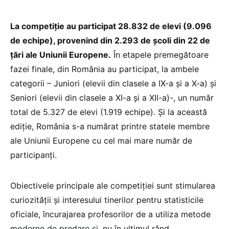
La competiție au participat 28.832 de elevi (9.096
de echipe), provenind din 2.293 de școli din 22 de
țări ale Uniunii Europene.
În etapele premegătoare
fazei finale, din România au participat, la ambele
categorii – Juniori (elevii din clasele a IX-a și a X-a) și
Seniori (elevii din clasele a XI-a și a XII-a)-, un număr
total de 5.327 de elevi (1.919 echipe). Și la această
ediție, România s-a numărat printre statele membre
ale Uniunii Europene cu cel mai mare număr de
participanți.
Obiectivele principale ale competiţiei sunt stimularea
curiozității și interesului tinerilor pentru statisticile
oficiale, încurajarea profesorilor de a utiliza metode
moderne de predare și, nu în ultimul rând,