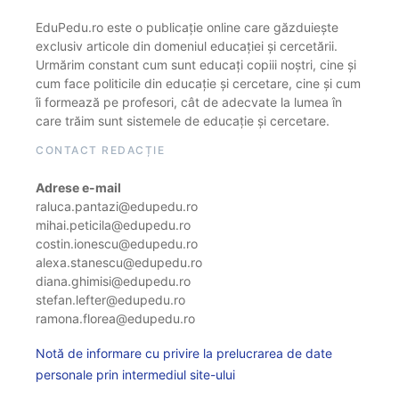
EduPedu.ro este o publicație online care găzduiește
exclusiv articole din domeniul educației și cercetării.
Urmărim constant cum sunt educați copiii noștri, cine și
cum face politicile din educație și cercetare, cine și cum
îi formează pe profesori, cât de adecvate la lumea în
care trăim sunt sistemele de educație și cercetare.
CONTACT REDACȚIE
Adrese e-mail
raluca.pantazi@edupedu.ro
mihai.peticila@edupedu.ro
costin.ionescu@edupedu.ro
alexa.stanescu@edupedu.ro
diana.ghimisi@edupedu.ro
stefan.lefter@edupedu.ro
ramona.florea@edupedu.ro
Notă de informare cu privire la prelucrarea de date
personale prin intermediul site-ului