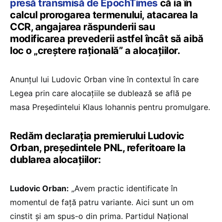
presă transmisă de EpochTimes
că ia în
calcul prorogarea termenului, atacarea la
CCR, angajarea răspunderii sau
modificarea prevederii astfel încât să aibă
loc o „creștere rațională” a alocațiilor.
Anunțul lui Ludovic Orban vine în contextul în care
Legea prin care alocațiile se dublează se află pe
masa Președintelui Klaus Iohannis pentru promulgare.
Redăm declarația premierului Ludovic
Orban, președintele PNL, referitoare la
dublarea alocațiilor:
Ludovic Orban:
„Avem practic identificate în
momentul de față patru variante. Aici sunt un om
cinstit și am spus-o din prima. Partidul Național