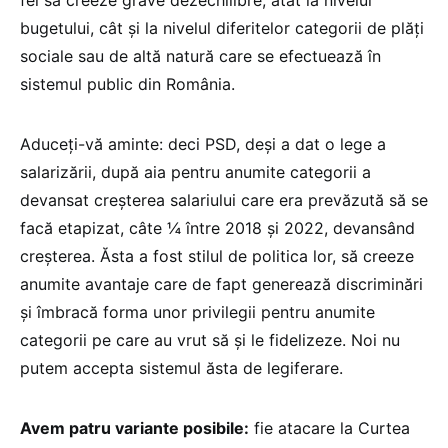
fel să creeze grave dezechilibre, atât la nivelul
bugetului, cât și la nivelul diferitelor categorii de plăți
sociale sau de altă natură care se efectuează în
sistemul public din România.
Aduceți-vă aminte: deci PSD, deși a dat o lege a
salarizării, după aia pentru anumite categorii a
devansat creșterea salariului care era prevăzută să se
facă etapizat, câte ¼ între 2018 și 2022, devansând
creșterea. Ăsta a fost stilul de politica lor, să creeze
anumite avantaje care de fapt generează discriminări
și îmbracă forma unor privilegii pentru anumite
categorii pe care au vrut să și le fidelizeze. Noi nu
putem accepta sistemul ăsta de legiferare.
Avem patru variante posibile:
fie atacare la Curtea