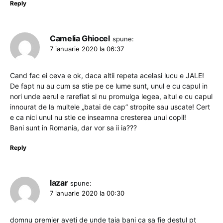
Reply
Camelia Ghiocel
spune:
7 ianuarie 2020 la 06:37
Cand fac ei ceva e ok, daca altii repeta acelasi lucu e JALE!
De fapt nu au cum sa stie pe ce lume sunt, unul e cu capul in
nori unde aerul e rarefiat si nu promulga legea, altul e cu capul
innourat de la multele „batai de cap” stropite sau uscate! Cert
e ca nici unul nu stie ce inseamna cresterea unui copil!
Bani sunt in Romania, dar vor sa ii ia???
Reply
lazar
spune:
7 ianuarie 2020 la 00:30
domnu premier aveti de unde taia bani ca sa fie destul pt