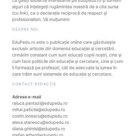
că găsiți subiecte interesante pe Edupedu.ro și suntem
siguri că înțelegeți rugămintea noastră de a cita sursa
(cu link), ca o declarație reciprocă de respect și
profesionalism. Vă mulțumim!
DESPRE NOI
EduPedu.ro este o publicație online care găzduiește
exclusiv articole din domeniul educației și cercetării.
Urmărim constant cum sunt educați copiii noștri, cine și
cum face politicile din educație și cercetare, cine și cum
îi formează pe profesori, cât de adecvate la lumea în
care trăim sunt sistemele de educație și cercetare.
CONTACT REDACȚIE
Adrese e-mail
raluca.pantazi@edupedu.ro
mihai.peticila@edupedu.ro
costin.ionescu@edupedu.ro
alexa.stanescu@edupedu.ro
diana.ghimisi@edupedu.ro
stefan.lefter@edupedu.ro