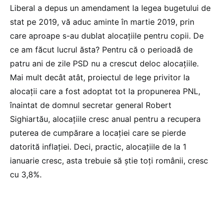
Liberal a depus un amendament la legea bugetului de
stat pe 2019, vă aduc aminte în martie 2019, prin
care aproape s-au dublat alocațiile pentru copii. De
ce am făcut lucrul ăsta? Pentru că o perioadă de
patru ani de zile PSD nu a crescut deloc alocațiile.
Mai mult decât atât, proiectul de lege privitor la
alocații care a fost adoptat tot la propunerea PNL,
înaintat de domnul secretar general Robert
Sighiartău, alocațiile cresc anual pentru a recupera
puterea de cumpărare a locației care se pierde
datorită inflației. Deci, practic, alocațiile de la 1
ianuarie cresc, asta trebuie să știe toți românii, cresc
cu 3,8%.