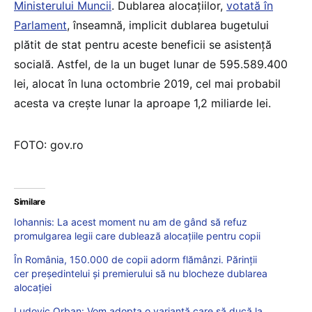
Ministerului Muncii
. Dublarea alocaţiilor,
votată în
Parlament
, înseamnă, implicit dublarea bugetului
plătit de stat pentru aceste beneficii se asistenţă
socială. Astfel, de la un buget lunar de 595.589.400
lei, alocat în luna octombrie 2019, cel mai probabil
acesta va creşte lunar la aproape 1,2 miliarde lei.
FOTO: gov.ro
Similare
Iohannis: La acest moment nu am de gând să refuz
promulgarea legii care dublează alocațiile pentru copii
În România, 150.000 de copii adorm flămânzi. Părinții
cer președintelui și premierului să nu blocheze dublarea
alocației
Ludovic Orban: Vom adopta o variantă care să ducă la