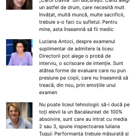
„Carol Davila” din București: Când alegi
un astfel de drum, care necesită mult
învățat, multă muncă, multe sacrificii,
trebuie s-o faci cu sufletul. Pentru
mine, asta înseamnă să fii medic
Luciana Antoci, despre examenul
suplimentar de admitere la liceu:
Directorii pot alege o probă de
interviu, o scrisoare de intenție. Sunt
atâtea forme de evaluare care nu pun
presiune pe copii, care nu înseamnă să
treacă, din nou, prin emoțiile unui
examen
Nu poate liceul tehnologic să-i ducă pe
toți elevii la un Bacalaureat de 100%
absolvire, sunt care au intrat cu media
2 sau 3, spune inspectoarea Iuliana
Țugui: Performanța trebuie măsurată și