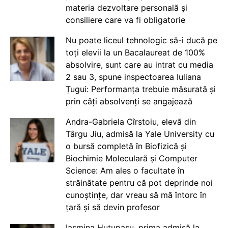
materia dezvoltare personală și
consiliere care va fi obligatorie
Nu poate liceul tehnologic să-i ducă pe
toți elevii la un Bacalaureat de 100%
absolvire, sunt care au intrat cu media
2 sau 3, spune inspectoarea Iuliana
Țugui: Performanța trebuie măsurată și
prin câți absolvenți se angajează
Andra-Gabriela Cîrstoiu, elevă din
Târgu Jiu, admisă la Yale University cu
o bursă completă în Biofizică și
Biochimie Moleculară și Computer
Science: Am ales o facultate în
străinătate pentru că pot deprinde noi
cunoștințe, dar vreau să mă întorc în
țară și să devin profesor
Iasmina Huțupașu, prima admisă la