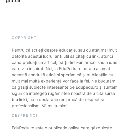
gratuit
COPYRIGHT
Pentru că scrieți despre educație, sau cu atât mai mult
datorită acestui lucru, ar fi util să citați cu link, atunci
când preluați un articol, părți dintr-un articol sau o idee
care v-a inspirat. Noi, la EduPedu.ro ne-am asumat
această conduită etică și sperăm că și publicațiile cu
mult mai multă experiență vor face la fel. Ne bucurăm
că găsiți subiecte interesante pe Edupedu.ro și suntem
siguri că înțelegeți rugămintea noastră de a cita sursa
(cu link), ca o declarație reciprocă de respect și
profesionalism. Vă mulțumim!
DESPRE NOI
EduPedu.ro este o publicație online care găzduiește