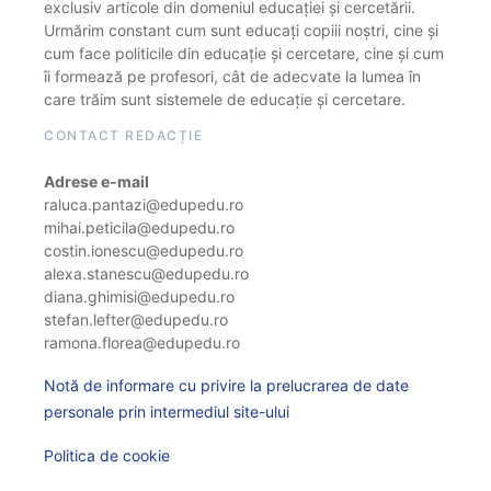
exclusiv articole din domeniul educației și cercetării.
Urmărim constant cum sunt educați copiii noștri, cine și
cum face politicile din educație și cercetare, cine și cum
îi formează pe profesori, cât de adecvate la lumea în
care trăim sunt sistemele de educație și cercetare.
CONTACT REDACȚIE
Adrese e-mail
raluca.pantazi@edupedu.ro
mihai.peticila@edupedu.ro
costin.ionescu@edupedu.ro
alexa.stanescu@edupedu.ro
diana.ghimisi@edupedu.ro
stefan.lefter@edupedu.ro
ramona.florea@edupedu.ro
Notă de informare cu privire la prelucrarea de date
personale prin intermediul site-ului
Politica de cookie