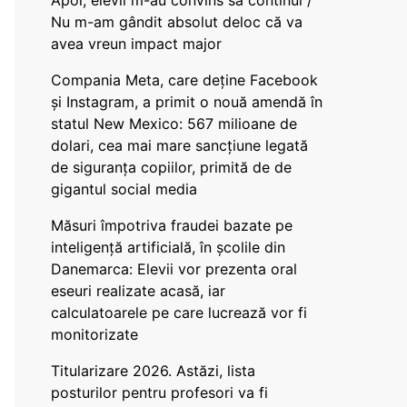
Apoi, elevii m-au convins să continui /
Nu m-am gândit absolut deloc că va
avea vreun impact major
Compania Meta, care deține Facebook
și Instagram, a primit o nouă amendă în
statul New Mexico: 567 milioane de
dolari, cea mai mare sancțiune legată
de siguranța copiilor, primită de de
gigantul social media
Măsuri împotriva fraudei bazate pe
inteligență artificială, în școlile din
Danemarca: Elevii vor prezenta oral
eseuri realizate acasă, iar
calculatoarele pe care lucrează vor fi
monitorizate
Titularizare 2026. Astăzi, lista
posturilor pentru profesori va fi