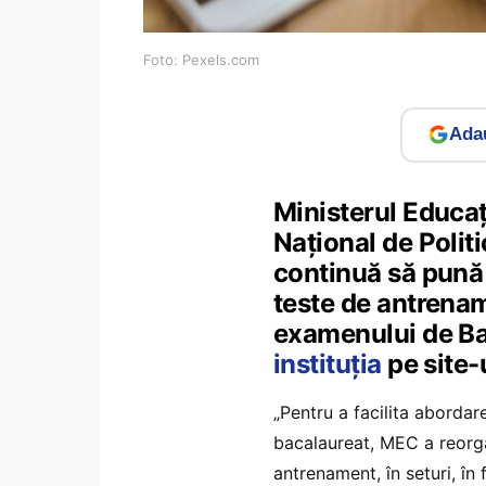
Foto: Pexels.com
Adau
Ministerul Educați
Național de Polit
continuă să pună 
teste de antrenam
examenului de Ba
instituţia
pe site-
„Pentru a facilita abordar
bacalaureat, MEC a reorga
antrenament, în seturi, în 