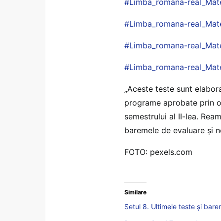
#
Limba_romana-real_Mat
#
Limba_romana-real_Mate-
#
Limba_romana-real_Mat
#
Limba_romana-real_Mat
„Aceste teste sunt elabor
programe aprobate prin ord
semestrului al II-lea. Ream
baremele de evaluare și not
FOTO: pexels.com
Similare
Setul 8. Ultimele teste și ba