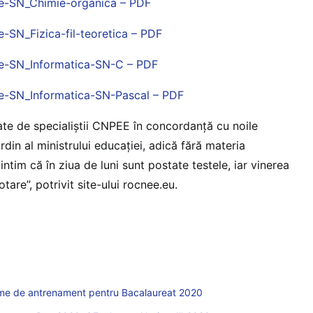
e-SN_Chimie-organica – PDF
SN_Fizica-fil-teoretica – PDF
e-SN_Informatica-SN-C – PDF
e-SN_Informatica-SN-Pascal – PDF
ate de specialiștii CNPEE în concordanță cu noile
in al ministrului educației, adică fără materia
intim că în ziua de luni sunt postate testele, iar vinerea
are”, potrivit site-ului rocnee.eu.
reme de antrenament pentru Bacalaureat 2020