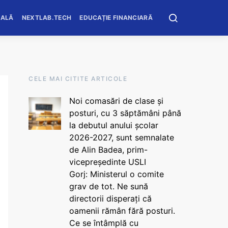
OALĂ
NEXTLAB.TECH
EDUCAȚIE FINANCIARĂ
CELE MAI CITITE ARTICOLE
Noi comasări de clase și
posturi, cu 3 săptămâni până
la debutul anului școlar
2026-2027, sunt semnalate
de Alin Badea, prim-
vicepreședinte USLI
Gorj: Ministerul o comite
grav de tot. Ne sună
directorii disperați că
oamenii rămân fără posturi.
Ce se întâmplă cu