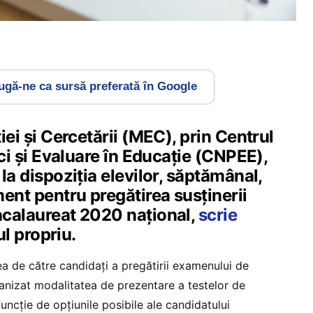
gă-ne ca sursă preferată în Google
ei și Cercetării (MEC), prin Centrul
ici și Evaluare în Educație (CNPEE),
la dispoziția elevilor, săptămânal,
ent pentru pregătirea susținerii
calaureat 2020 național,
scrie
ul propriu.
ea de către candidați a pregătirii examenului de
nizat modalitatea de prezentare a testelor de
funcție de opțiunile posibile ale candidatului