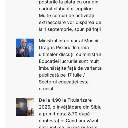
posturile la plata cu ora din
cadrul cluburilor copiilor:
Multe cercuri de activități
extrașcolare vor dispărea de
la 1 septembrie, spun părinții
Ministrul interimar al Muncii
Dragos Pîslaru: În urma
ultimelor discuții cu ministrul
Educației lucrurile sunt mult
îmbunătățite față de varianta
publicată pe 17 iulie /
Sectorul educației este
crucial
De la 4.90 la Titularizare
2026, o învățătoare din Sibiu
a primit nota 8.70 după
contestație: Când am văzut
nota inițială, nu mă puteam