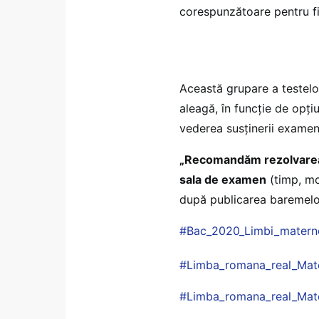
corespunzătoare pentru fiec
Această grupare a testelo
aleagă, în funcție de opțiun
vederea susținerii examen
„Recomandăm rezolvarea te
sala de examen
(timp, mo
după publicarea baremelor 
#
Bac_2020_Limbi_materne
#
Limba_romana_real_Mat
#
Limba_romana_real_Mat