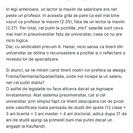
In legi anterioare, un lector la maxim de salarizare era net
peste un profesor. In aceasta grila se pare ca esti mai bine
vazut ca profesor la maxim (2.35), fata de un lector la maxim
(2.27). Per total, cel putin la pozitiile „mici” salariile sunt ceva
mai mari in preuniversitar fata de universitar, ceea ce nu are
nicio logica.
Dar, cu sindicalisti precum A. Hadar, nicio sansa ca tinerii din
universitar sa obtina o recunoastere a pozitiei si o reflectare a
nivelului lor de specializare.
Si atunci, sa ne miram cand tinerii nostri vor prefera sa aleaga
Franta/Germania/Spania/Italia, unde vor incepe la un salariu
net cel putin dublu?
O astfel de legislatie nu face altceva decat sa ingroape
invatamantul. Atat sistemul preuniversitar, cat si cel
universitar, prin simplul fapt ca tinerii descopera cat de prost
este valorificata toata perioada de studii din spate (12 clase +
3 ani licenta + 2 ani master + 4 ani doctorat, adica dupa 21 de
ani de studii ajungi sa primesti bani mai putini decat un
angajat la Kaufland).