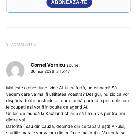
ABONEAZĂ-TE
9 COMMENTS
Cornel Vornicu
spune:
30 mai 2026 la 15:47
Mai este o chestiune. vine AI-ul cu forță, un tsunami! Să
vedem care va mai fi utilitatea voastră? Desigur, nu zic că vor
dispărea toate posturile …. dar o bună parte din posturile care
le ocupați azi vor fi înlocuite de agenți AI.
Un loc de muncă la Kaufland chiar o să fie un vis pentru unii
dintre voi.
Datorită ( sau din cauza, depinde din ce tabără ești) AI-ului,
studiile matale vor valora din ce în ce mai puțin. Va conta se