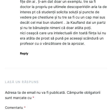
fițe din ai . ți-am dat doar un exemplu. tre sa fi
doctor la propriu pe ultimele descoperiridin aria ta de
interes pt că studenții solicita soluții și puncte de
vedere pe chestiune și tu tre sa fi cu un cap mai sus
decât cel mai bun student . .la Kaufland dai un partz
și nu te bănuiește nimeni că doar atâta poți.
nici ceașcă care ura intelectualii din toată ființa lui nu
era atâta de prost să pună pe aceeași scândură un
profesor cu o vânzătoare de la aprozar.
Reply
LASĂ UN RĂSPUNS
Adresa ta de email nu va fi publicată.
Câmpurile obligatorii
sunt marcate cu
*
Comentariu
*