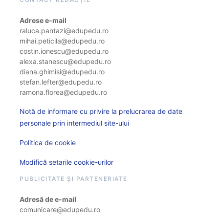
Adrese e-mail
raluca.pantazi@edupedu.ro
mihai.peticila@edupedu.ro
costin.ionescu@edupedu.ro
alexa.stanescu@edupedu.ro
diana.ghimisi@edupedu.ro
stefan.lefter@edupedu.ro
ramona.florea@edupedu.ro
Notă de informare cu privire la prelucrarea de date
personale prin intermediul site-ului
Politica de cookie
Modifică setarile cookie-urilor
PUBLICITATE ȘI PARTENERIATE
Adresă de e-mail
comunicare@edupedu.ro