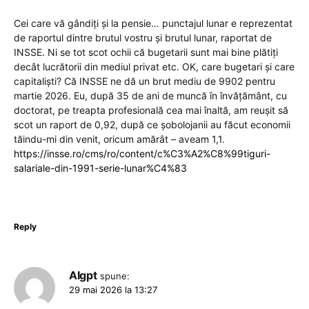
Cei care vă gândiți și la pensie… punctajul lunar e reprezentat
de raportul dintre brutul vostru și brutul lunar, raportat de
INSSE. Ni se tot scot ochii că bugetarii sunt mai bine plătiți
decât lucrătorii din mediul privat etc. OK, care bugetari și care
capitaliști? Că INSSE ne dă un brut mediu de 9902 pentru
martie 2026. Eu, după 35 de ani de muncă în învățământ, cu
doctorat, pe treapta profesională cea mai înaltă, am reușit să
scot un raport de 0,92, după ce șobolojanii au făcut economii
tăindu-mi din venit, oricum amărât – aveam 1,1.
https://insse.ro/cms/ro/content/c%C3%A2%C8%99tiguri-
salariale-din-1991-serie-lunar%C4%83
Reply
AIgpt
spune:
29 mai 2026 la 13:27