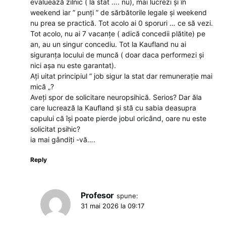
evaluează zilnic ( la stat …. nu), mai lucrezi și în
weekend iar ” punți ” de sărbătorile legale și weekend
nu prea se practică. Tot acolo ai 0 sporuri … ce să vezi.
Tot acolo, nu ai 7 vacanțe ( adică concedii plătite) pe
an, au un singur concediu. Tot la Kaufland nu ai
siguranța locului de muncă ( doar daca performezi și
nici așa nu este garantat).
Ați uitat principiul ” job sigur la stat dar remunerație mai
mică „?
Aveți spor de solicitare neuropsihică. Serios? Dar ăla
care lucrează la Kaufland și stă cu sabia deasupra
capului că își poate pierde jobul oricând, oare nu este
solicitat psihic?
ia mai gândiți -vă….
Reply
Profesor
spune:
31 mai 2026 la 09:17