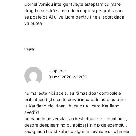
Cornel Vornicu inteligentule,te asteptam cu mare
drag la catedră sa ne educi copiii și pe gratis daca
se poate ca AI ul va lucra pentru tine si sport daca
va putea
Reply
..
spune:
31 mai 2026 la 12:09
nu mai este nici acela. au rămas doar controalele
psihiatrice ( știu ei de ce)voi incurcati mere cu pere
la Kaufland zici doar ” buna ziua , card Kaufland
aveți”?!
pe când în universitar vorbești doua ore incontinuu ,
despre deeplearning cu aplicații în nlp de exemplu ,
sau gnnuri hibridizate cu algoritmi evolutivi. , ultimele