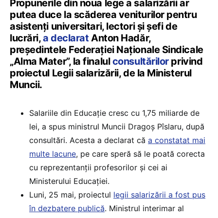
Propunerile din noua lege a salarizării ar
putea duce la scăderea veniturilor pentru
asistenți universitari, lectori și șefi de
lucrări,
a declarat
Anton Hadăr,
președintele Federației Naționale Sindicale
„Alma Mater”, la finalul
consultărilor
privind
proiectul Legii salarizării, de la Ministerul
Muncii.
Salariile din Educație cresc cu 1,75 miliarde de
lei, a spus ministrul Muncii Dragoș Pîslaru, după
consultări. Acesta a declarat că
a constatat mai
multe lacune
, pe care speră să le poată corecta
cu reprezentanții profesorilor și cei ai
Ministerului Educației.
Luni, 25 mai, proiectul
legii salarizării a fost pus
în dezbatere publică
. Ministrul interimar al