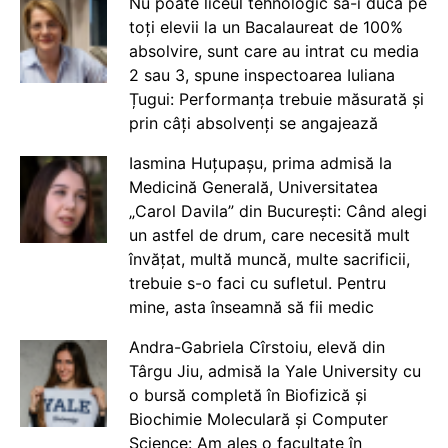
Nu poate liceul tehnologic să-i ducă pe
toți elevii la un Bacalaureat de 100%
absolvire, sunt care au intrat cu media
2 sau 3, spune inspectoarea Iuliana
Țugui: Performanța trebuie măsurată și
prin câți absolvenți se angajează
Iasmina Huțupașu, prima admisă la
Medicină Generală, Universitatea
„Carol Davila” din București: Când alegi
un astfel de drum, care necesită mult
învățat, multă muncă, multe sacrificii,
trebuie s-o faci cu sufletul. Pentru
mine, asta înseamnă să fii medic
Andra-Gabriela Cîrstoiu, elevă din
Târgu Jiu, admisă la Yale University cu
o bursă completă în Biofizică și
Biochimie Moleculară și Computer
Science: Am ales o facultate în