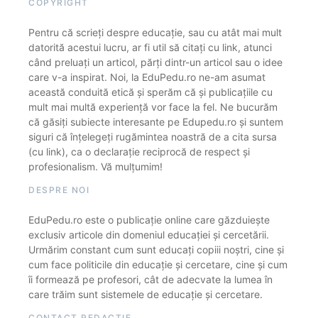
COPYRIGHT
Pentru că scrieți despre educație, sau cu atât mai mult
datorită acestui lucru, ar fi util să citați cu link, atunci
când preluați un articol, părți dintr-un articol sau o idee
care v-a inspirat. Noi, la EduPedu.ro ne-am asumat
această conduită etică și sperăm că și publicațiile cu
mult mai multă experiență vor face la fel. Ne bucurăm
că găsiți subiecte interesante pe Edupedu.ro și suntem
siguri că înțelegeți rugămintea noastră de a cita sursa
(cu link), ca o declarație reciprocă de respect și
profesionalism. Vă mulțumim!
DESPRE NOI
EduPedu.ro este o publicație online care găzduiește
exclusiv articole din domeniul educației și cercetării.
Urmărim constant cum sunt educați copiii noștri, cine și
cum face politicile din educație și cercetare, cine și cum
îi formează pe profesori, cât de adecvate la lumea în
care trăim sunt sistemele de educație și cercetare.
CONTACT REDACȚIE