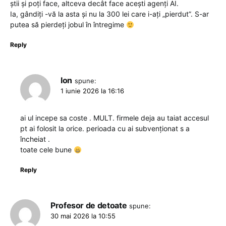
știi și poți face, altceva decât face acești agenți AI.
Ia, gândiți -vă la asta și nu la 300 lei care i-ați „pierdut”. S-ar
putea să pierdeți jobul în întregime
Reply
Ion
spune:
1 iunie 2026 la 16:16
ai ul incepe sa coste . MULT. firmele deja au taiat accesul
pt ai folosit la orice. perioada cu ai subvenționat s a
încheiat .
toate cele bune
Reply
Profesor de detoate
spune:
30 mai 2026 la 10:55