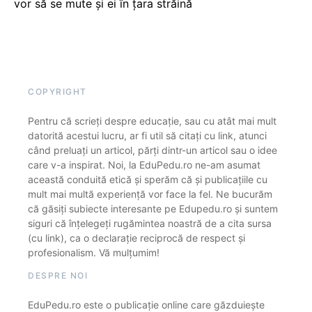
vor să se mute și ei în țara străină
COPYRIGHT
Pentru că scrieți despre educație, sau cu atât mai mult
datorită acestui lucru, ar fi util să citați cu link, atunci
când preluați un articol, părți dintr-un articol sau o idee
care v-a inspirat. Noi, la EduPedu.ro ne-am asumat
această conduită etică și sperăm că și publicațiile cu
mult mai multă experiență vor face la fel. Ne bucurăm
că găsiți subiecte interesante pe Edupedu.ro și suntem
siguri că înțelegeți rugămintea noastră de a cita sursa
(cu link), ca o declarație reciprocă de respect și
profesionalism. Vă mulțumim!
DESPRE NOI
EduPedu.ro este o publicație online care găzduiește