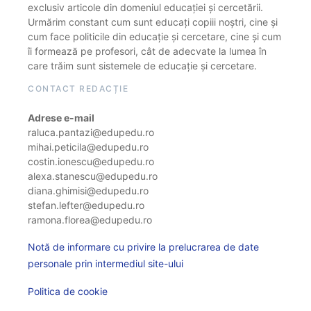
exclusiv articole din domeniul educației și cercetării.
Urmărim constant cum sunt educați copiii noștri, cine și
cum face politicile din educație și cercetare, cine și cum
îi formează pe profesori, cât de adecvate la lumea în
care trăim sunt sistemele de educație și cercetare.
CONTACT REDACȚIE
Adrese e-mail
raluca.pantazi@edupedu.ro
mihai.peticila@edupedu.ro
costin.ionescu@edupedu.ro
alexa.stanescu@edupedu.ro
diana.ghimisi@edupedu.ro
stefan.lefter@edupedu.ro
ramona.florea@edupedu.ro
Notă de informare cu privire la prelucrarea de date
personale prin intermediul site-ului
Politica de cookie