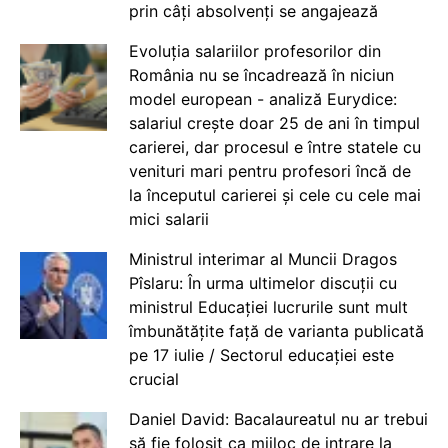
prin câți absolvenți se angajează
Evoluția salariilor profesorilor din
România nu se încadrează în niciun
model european - analiză Eurydice:
salariul crește doar 25 de ani în timpul
carierei, dar procesul e între statele cu
venituri mari pentru profesori încă de
la începutul carierei și cele cu cele mai
mici salarii
Ministrul interimar al Muncii Dragos
Pîslaru: În urma ultimelor discuții cu
ministrul Educației lucrurile sunt mult
îmbunătățite față de varianta publicată
pe 17 iulie / Sectorul educației este
crucial
Daniel David: Bacalaureatul nu ar trebui
să fie folosit ca mijloc de intrare la