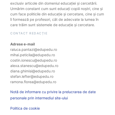
exclusiv articole din domeniul educației și cercetării.
Urmărim constant cum sunt educați copiii noștri, cine și
cum face politicile din educație și cercetare, cine și cum
îi formează pe profesori, cât de adecvate la lumea în
care trăim sunt sistemele de educație și cercetare.
CONTACT REDACȚIE
Adrese e-mail
raluca.pantazi@edupedu.ro
mihai.peticila@edupedu.ro
costin.ionescu@edupedu.ro
alexa.stanescu@edupedu.ro
diana.ghimisi@edupedu.ro
stefan.lefter@edupedu.ro
ramona.florea@edupedu.ro
Notă de informare cu privire la prelucrarea de date
personale prin intermediul site-ului
Politica de cookie