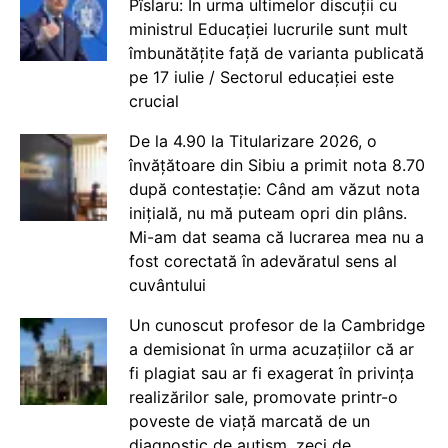
Pîslaru: În urma ultimelor discuții cu
ministrul Educației lucrurile sunt mult
îmbunătățite față de varianta publicată
pe 17 iulie / Sectorul educației este
crucial
De la 4.90 la Titularizare 2026, o
învățătoare din Sibiu a primit nota 8.70
după contestație: Când am văzut nota
inițială, nu mă puteam opri din plâns.
Mi-am dat seama că lucrarea mea nu a
fost corectată în adevăratul sens al
cuvântului
Un cunoscut profesor de la Cambridge
a demisionat în urma acuzațiilor că ar
fi plagiat sau ar fi exagerat în privința
realizărilor sale, promovate printr-o
poveste de viață marcată de un
diagnostic de autism, zeci de