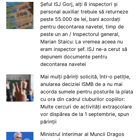
Șeful ISJ Gorj, alți 8 inspectori și
personal auxiliar trebuie să returneze
peste 55.000 de lei, bani acordați
pentru decontarea navetei, timp de
peste un an / Inspectorul general,
Marian Staicu: La vremea aceea nu
eram inspector șef. ISJ ne-a cerut să
depunem documente pentru
decontarea navetei
Mai mulți părinți solicită, într-o petiție,
anularea deciziei ISMB de a nu mai
acorda sumele pentru posturile la plata
cu ora din cadrul cluburilor copiilor:
Multe cercuri de activități extrașcolare
vor dispărea de la 1 septembrie, spun
părinții
Ministrul interimar al Muncii Dragos