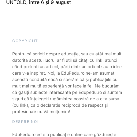
UNTOLD, între 6 și 9 august
COPYRIGHT
Pentru că scrieți despre educație, sau cu atât mai mult
datorită acestui lucru, ar fi util să citați cu link, atunci
când preluați un articol, părți dintr-un articol sau o idee
care v-a inspirat. Noi, la EduPedu.ro ne-am asumat
această conduită etică și sperăm că și publicațiile cu
mult mai multă experiență vor face la fel. Ne bucurăm
că găsiți subiecte interesante pe Edupedu.ro și suntem
siguri că înțelegeți rugămintea noastră de a cita sursa
(cu link), ca o declarație reciprocă de respect și
profesionalism. Vă mulțumim!
DESPRE NOI
EduPedu.ro este o publicație online care găzduiește