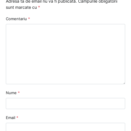
Adresa ta de email nu va fi publicată.
Câmpurile obligatorii
sunt marcate cu
*
Comentariu
*
Nume
*
Email
*