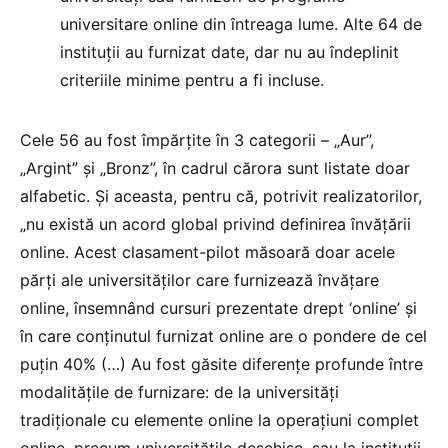
universitare online din întreaga lume. Alte 64 de
instituții au furnizat date, dar nu au îndeplinit
criteriile minime pentru a fi incluse.
Cele 56 au fost împărțite în 3 categorii – „Aur”,
„Argint” și „Bronz”, în cadrul cărora sunt listate doar
alfabetic. Și aceasta, pentru că, potrivit realizatorilor,
„nu există un acord global privind definirea învățării
online. Acest clasament-pilot măsoară doar acele
părți ale universităților care furnizează învățare
online, însemnând cursuri prezentate drept ‘online’ și
în care conținutul furnizat online are o pondere de cel
puțin 40% (…) Au fost găsite diferențe profunde între
modalitățile de furnizare: de la universități
tradiționale cu elemente online la operațiuni complet
online, precum universitățile deschise, sau la instituții