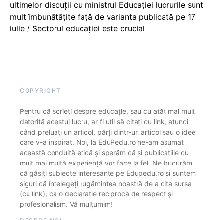
ultimelor discuții cu ministrul Educației lucrurile sunt
mult îmbunătățite față de varianta publicată pe 17
iulie / Sectorul educației este crucial
COPYRIGHT
Pentru că scrieți despre educație, sau cu atât mai mult
datorită acestui lucru, ar fi util să citați cu link, atunci
când preluați un articol, părți dintr-un articol sau o idee
care v-a inspirat. Noi, la EduPedu.ro ne-am asumat
această conduită etică și sperăm că și publicațiile cu
mult mai multă experiență vor face la fel. Ne bucurăm
că găsiți subiecte interesante pe Edupedu.ro și suntem
siguri că înțelegeți rugămintea noastră de a cita sursa
(cu link), ca o declarație reciprocă de respect și
profesionalism. Vă mulțumim!