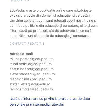
DESPRE NOI
EduPedu.ro este o publicație online care găzduiește
exclusiv articole din domeniul educației și cercetării.
Urmărim constant cum sunt educați copiii noștri, cine și
cum face politicile din educație și cercetare, cine și cum
îi formează pe profesori, cât de adecvate la lumea în
care trăim sunt sistemele de educație și cercetare.
CONTACT REDACȚIE
Adrese e-mail
raluca.pantazi@edupedu.ro
mihai.peticila@edupedu.ro
costin.ionescu@edupedu.ro
alexa.stanescu@edupedu.ro
diana.ghimisi@edupedu.ro
stefan.lefter@edupedu.ro
ramona.florea@edupedu.ro
Notă de informare cu privire la prelucrarea de date
personale prin intermediul site-ului