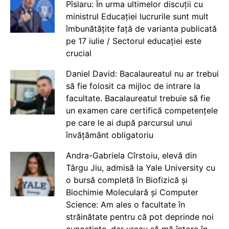
Pîslaru: În urma ultimelor discuții cu
ministrul Educației lucrurile sunt mult
îmbunătățite față de varianta publicată
pe 17 iulie / Sectorul educației este
crucial
Daniel David: Bacalaureatul nu ar trebui
să fie folosit ca mijloc de intrare la
facultate. Bacalaureatul trebuie să fie
un examen care certifică competențele
pe care le ai după parcursul unui
învățământ obligatoriu
Andra-Gabriela Cîrstoiu, elevă din
Târgu Jiu, admisă la Yale University cu
o bursă completă în Biofizică și
Biochimie Moleculară și Computer
Science: Am ales o facultate în
străinătate pentru că pot deprinde noi
cunoștințe, dar vreau să mă întorc în