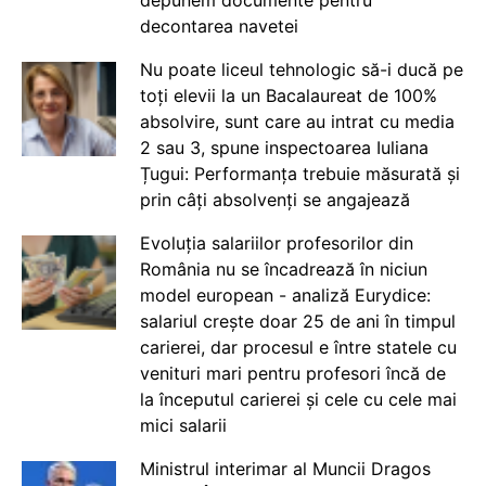
decontarea navetei
Nu poate liceul tehnologic să-i ducă pe
toți elevii la un Bacalaureat de 100%
absolvire, sunt care au intrat cu media
2 sau 3, spune inspectoarea Iuliana
Țugui: Performanța trebuie măsurată și
prin câți absolvenți se angajează
Evoluția salariilor profesorilor din
România nu se încadrează în niciun
model european - analiză Eurydice:
salariul crește doar 25 de ani în timpul
carierei, dar procesul e între statele cu
venituri mari pentru profesori încă de
la începutul carierei și cele cu cele mai
mici salarii
Ministrul interimar al Muncii Dragos