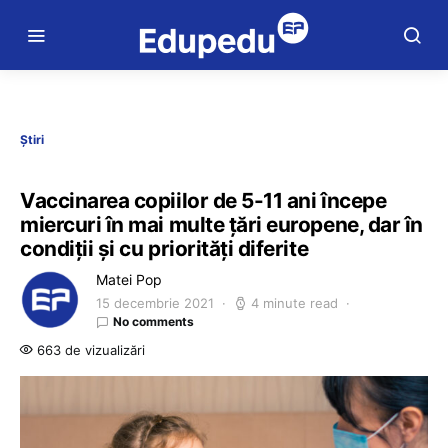
Știri
Vaccinarea copiilor de 5-11 ani începe
miercuri în mai multe țări europene, dar în
condiții și cu priorități diferite
Matei Pop
15 decembrie 2021
4 minute read
No comments
663 de vizualizări