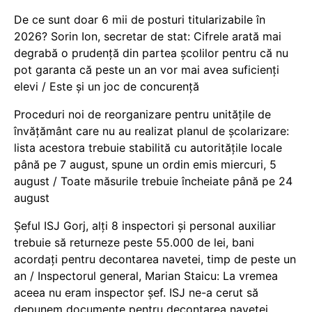
De ce sunt doar 6 mii de posturi titularizabile în
2026? Sorin Ion, secretar de stat: Cifrele arată mai
degrabă o prudență din partea școlilor pentru că nu
pot garanta că peste un an vor mai avea suficienți
elevi / Este și un joc de concurență
Proceduri noi de reorganizare pentru unitățile de
învățământ care nu au realizat planul de școlarizare:
lista acestora trebuie stabilită cu autoritățile locale
până pe 7 august, spune un ordin emis miercuri, 5
august / Toate măsurile trebuie încheiate până pe 24
august
Șeful ISJ Gorj, alți 8 inspectori și personal auxiliar
trebuie să returneze peste 55.000 de lei, bani
acordați pentru decontarea navetei, timp de peste un
an / Inspectorul general, Marian Staicu: La vremea
aceea nu eram inspector șef. ISJ ne-a cerut să
depunem documente pentru decontarea navetei