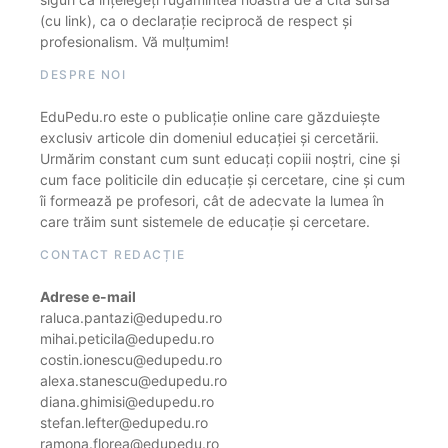
(cu link), ca o declarație reciprocă de respect și
profesionalism. Vă mulțumim!
DESPRE NOI
EduPedu.ro este o publicație online care găzduiește
exclusiv articole din domeniul educației și cercetării.
Urmărim constant cum sunt educați copiii noștri, cine și
cum face politicile din educație și cercetare, cine și cum
îi formează pe profesori, cât de adecvate la lumea în
care trăim sunt sistemele de educație și cercetare.
CONTACT REDACȚIE
Adrese e-mail
raluca.pantazi@edupedu.ro
mihai.peticila@edupedu.ro
costin.ionescu@edupedu.ro
alexa.stanescu@edupedu.ro
diana.ghimisi@edupedu.ro
stefan.lefter@edupedu.ro
ramona.florea@edupedu.ro