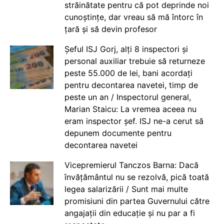
străinătate pentru că pot deprinde noi
cunoștințe, dar vreau să mă întorc în
țară și să devin profesor
Șeful ISJ Gorj, alți 8 inspectori și
personal auxiliar trebuie să returneze
peste 55.000 de lei, bani acordați
pentru decontarea navetei, timp de
peste un an / Inspectorul general,
Marian Staicu: La vremea aceea nu
eram inspector șef. ISJ ne-a cerut să
depunem documente pentru
decontarea navetei
Vicepremierul Tanczos Barna: Dacă
învățământul nu se rezolvă, pică toată
legea salarizării / Sunt mai multe
promisiuni din partea Guvernului către
angajații din educație și nu par a fi