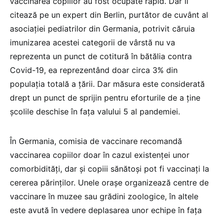
vaccinarea copiilor au fost ocupate rapid. Dar îl
citează pe un expert din Berlin, purtător de cuvânt al
asociației pediatrilor din Germania, potrivit căruia
imunizarea acestei categorii de vârstă nu va
reprezenta un punct de cotitură în bătălia contra
Covid-19, ea reprezentând doar circa 3% din
populația totală a țării. Dar măsura este considerată
drept un punct de sprijin pentru eforturile de a ține
școlile deschise în fața valului 5 al pandemiei.
În Germania, comisia de vaccinare recomandă
vaccinarea copiilor doar în cazul existenței unor
comorbidități, dar și copiii sănătoși pot fi vaccinați la
cererea părinților. Unele orașe organizează centre de
vaccinare în muzee sau grădini zoologice, în altele
este avută în vedere deplasarea unor echipe în fața