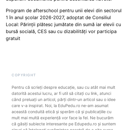
Program de afterschool pentru unii elevi din sectorul
1 în anul școlar 2026-2027, adoptat de Consiliul
Local: Părinții plătesc jumătate din sumă iar elevii cu
bursă socială, CES sau cu dizabilităţi vor participa
gratuit
COPYRIGHT
Pentru că scrieți despre educație, sau cu atât mai mult
datorită acestui lucru, ar fi util să citați cu link, atunci
când preluați un articol, părți dintr-un articol sau o idee
care v-a inspirat. Noi, la EduPedu.ro ne-am asumat
această conduită etică și sperăm că și publicațiile cu
mult mai multă experiență vor face la fel. Ne bucurăm
că găsiți subiecte interesante pe Edupedu.ro și suntem
siguri că înțelegeți rugămintea noastră de a cita sursa