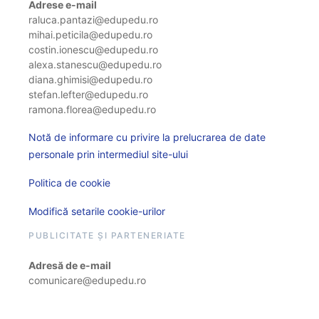
Adrese e-mail
raluca.pantazi@edupedu.ro
mihai.peticila@edupedu.ro
costin.ionescu@edupedu.ro
alexa.stanescu@edupedu.ro
diana.ghimisi@edupedu.ro
stefan.lefter@edupedu.ro
ramona.florea@edupedu.ro
Notă de informare cu privire la prelucrarea de date
personale prin intermediul site-ului
Politica de cookie
Modifică setarile cookie-urilor
PUBLICITATE ȘI PARTENERIATE
Adresă de e-mail
comunicare@edupedu.ro