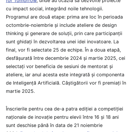
for Tomorrow
, unde au ocazia să dezvolte proiecte
cu impact social, integrând noile tehnologii.
Programul are două etape: prima are loc în perioada
octombrie-noiembrie și include ateliere de design
thinking și generare de soluții, prin care participanții
sunt ghidați în dezvoltarea unei idei inovatoare. La
final, vor fi selectate 25 de echipe. În a doua etapă,
desfășurată între decembrie 2024 și martie 2025, cei
selectați vor beneficia de sesiuni de mentorat și
ateliere, iar anul acesta este integrată și componenta
de Inteligență Artificială. Câștigătorii vor fi premiați în
martie 2025.
Înscrierile pentru cea de-a patra ediției a competiției
naționale de inovație pentru elevii între 16 și 18 ani
sunt deschise până în data de 21 noiembrie