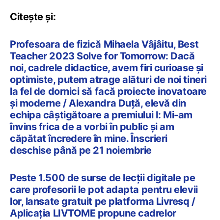
Citește și:
Profesoara de fizică Mihaela Vâjâitu, Best
Teacher 2023 Solve for Tomorrow: Dacă
noi, cadrele didactice, avem firi curioase și
optimiste, putem atrage alături de noi tineri
la fel de dornici să facă proiecte inovatoare
și moderne / Alexandra Duță, elevă din
echipa câștigătoare a premiului I: Mi-am
învins frica de a vorbi în public și am
căpătat încredere în mine. Înscrieri
deschise până pe 21 noiembrie
Peste 1.500 de surse de lecții digitale pe
care profesorii le pot adapta pentru elevii
lor, lansate gratuit pe platforma Livresq /
Aplicația LIVTOME propune cadrelor