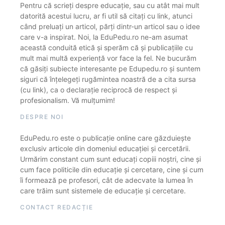
Pentru că scrieți despre educație, sau cu atât mai mult
datorită acestui lucru, ar fi util să citați cu link, atunci
când preluați un articol, părți dintr-un articol sau o idee
care v-a inspirat. Noi, la EduPedu.ro ne-am asumat
această conduită etică și sperăm că și publicațiile cu
mult mai multă experiență vor face la fel. Ne bucurăm
că găsiți subiecte interesante pe Edupedu.ro și suntem
siguri că înțelegeți rugămintea noastră de a cita sursa
(cu link), ca o declarație reciprocă de respect și
profesionalism. Vă mulțumim!
DESPRE NOI
EduPedu.ro este o publicație online care găzduiește
exclusiv articole din domeniul educației și cercetării.
Urmărim constant cum sunt educați copiii noștri, cine și
cum face politicile din educație și cercetare, cine și cum
îi formează pe profesori, cât de adecvate la lumea în
care trăim sunt sistemele de educație și cercetare.
CONTACT REDACȚIE