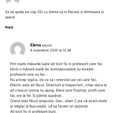
Sa se spele pe cap DD cu stiinta lui in fiecare zi dimineata si
seara!
Reply
Elena
spune:
4 noiembrie 2025 la 12:36
Prin toate măsurile luate ați lovit fix in profesorii care fac.
Nicio o măsură luată de dumneavoastră nu lovește
profesorii care nu fac .
Nu pricep logica. de ce sa i enervezi pe cei care fac.
Efectiv asta ati făcut. Directorii și Inspectorii , chiar daca le
ați crescut norma nu ajung. Elevii sunt frustrați, profii care
fac ore la fel. Si părinți supărați.
Orarul este făcut anapoda. Gen…stam 2 ore că avem.mate
și religie( la București). că sa facem un opțional.
Ați lovit fix in profesorii buni.