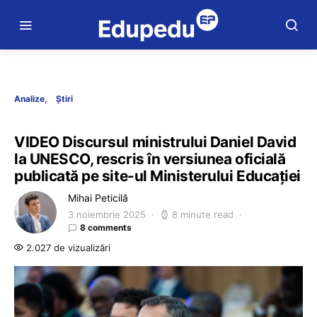
Analize
Știri
VIDEO Discursul ministrului Daniel David
la UNESCO, rescris în versiunea oficială
publicată pe site-ul Ministerului Educației
Mihai Peticilă
3 noiembrie 2025
8 minute read
8 comments
2.027 de vizualizări