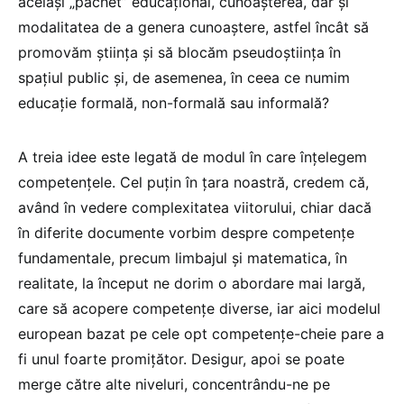
același „pachet” educațional, cunoașterea, dar și
modalitatea de a genera cunoaștere, astfel încât să
promovăm știința și să blocăm pseudoștiința în
spațiul public și, de asemenea, în ceea ce numim
educație formală, non-formală sau informală?
A treia idee este legată de modul în care înțelegem
competențele. Cel puțin în țara noastră, credem că,
având în vedere complexitatea viitorului, chiar dacă
în diferite documente vorbim despre competențe
fundamentale, precum limbajul și matematica, în
realitate, la început ne dorim o abordare mai largă,
care să acopere competențe diverse, iar aici modelul
european bazat pe cele opt competențe-cheie pare a
fi unul foarte promițător. Desigur, apoi se poate
merge către alte niveluri, concentrându-ne pe