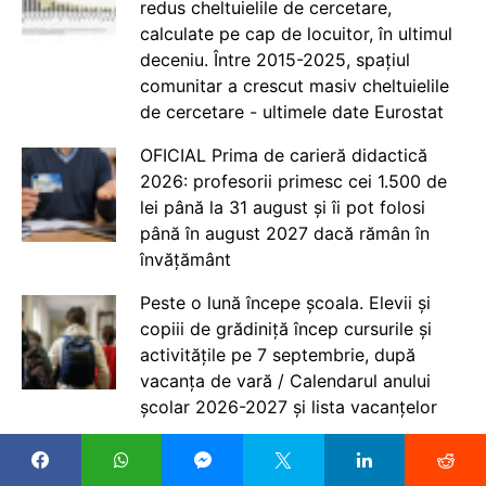
redus cheltuielile de cercetare,
calculate pe cap de locuitor, în ultimul
deceniu. Între 2015-2025, spațiul
comunitar a crescut masiv cheltuielile
de cercetare - ultimele date Eurostat
OFICIAL Prima de carieră didactică
2026: profesorii primesc cei 1.500 de
lei până la 31 august și îi pot folosi
până în august 2027 dacă rămân în
învățământ
Peste o lună începe școala. Elevii și
copiii de grădiniță încep cursurile și
activitățile pe 7 septembrie, după
vacanța de vară / Calendarul anului
școlar 2026-2027 și lista vacanțelor
Universitatea din București a
reamplasat vulturul și cei doi grifoni