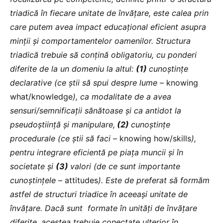
triadică în fiecare unitate de învățare, este calea prin
care putem avea impact educațional eficient asupra
minții și comportamentelor oamenilor. Structura
triadică trebuie să conțină obligatoriu, cu ponderi
diferite de la un domeniu la altul:
(1)
cunoștințe
declarative (ce știi să spui despre lume –
knowing
what/knowledge
), ca modalitate de a avea
sensuri/semnificații sănătoase și ca antidot la
pseudoștiință și manipulare,
(2)
cunoștințe
procedurale (ce știi să faci –
knowing how/skills
),
pentru integrare eficientă pe piața muncii și în
societate și
(3)
valori (de ce sunt importante
cunoștințele –
attitudes
). Este de preferat să formăm
astfel de structuri triadice în aceeași unitate de
învățare. Dacă sunt formate în unități de învățare
diferite, acestea trebuie conectate ulterior în