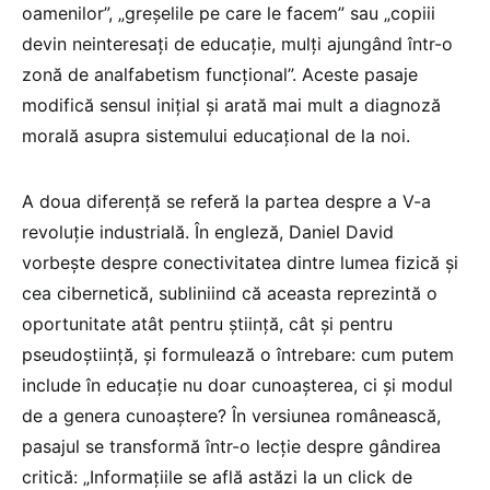
oamenilor”, „greșelile pe care le facem” sau „copiii
devin neinteresați de educație, mulți ajungând într-o
zonă de analfabetism funcțional”. Aceste pasaje
modifică sensul inițial și arată mai mult a diagnoză
morală asupra sistemului educațional de la noi.
A doua diferență se referă la partea despre a V-a
revoluție industrială. În engleză, Daniel David
vorbește despre conectivitatea dintre lumea fizică și
cea cibernetică, subliniind că aceasta reprezintă o
oportunitate atât pentru știință, cât și pentru
pseudoștiință, și formulează o întrebare: cum putem
include în educație nu doar cunoașterea, ci și modul
de a genera cunoaștere? În versiunea românească,
pasajul se transformă într-o lecție despre gândirea
critică: „Informațiile se află astăzi la un click de