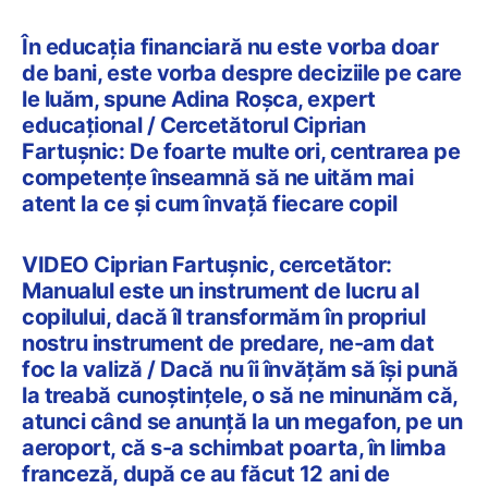
În educația financiară nu este vorba doar
de bani, este vorba despre deciziile pe care
le luăm, spune Adina Roșca, expert
educațional / Cercetătorul Ciprian
Fartuşnic: De foarte multe ori, centrarea pe
competențe înseamnă să ne uităm mai
atent la ce și cum învață fiecare copil
VIDEO Ciprian Fartușnic, cercetător:
Manualul este un instrument de lucru al
copilului, dacă îl transformăm în propriul
nostru instrument de predare, ne-am dat
foc la valiză / Dacă nu îi învățăm să își pună
la treabă cunoștințele, o să ne minunăm că,
atunci când se anunță la un megafon, pe un
aeroport, că s-a schimbat poarta, în limba
franceză, după ce au făcut 12 ani de