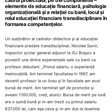
cadrul proiectului, pe trei componente –
elemente de educație financiară, psihologie
organizațională și a relației cu banii, locul și
rolul educației financiare transdisciplinare în
formarea competențelor.
Un susținător al cadrelor didactice și al educației
financiare predate transdisciplinar, Nicolae Savin,
inspector școlar general adjunct la ISJ Brașov a
povestit una dintre experiențele sale cu banii ca
profesor debutant. „Primul salariu, o experiență
memorabilă. Am terminat facultatea în 1997, am
devenit profesor la un liceu și în facultate am avut
bursă de merit. Am terminat șef de promoție și
aveam 1.100.000, cred, atunci. Bursa de merit pe lună
era o sumă bună și m-am trezit cu primul salariu
637.000 lei, cam așa ceva și m-am dus la doamna