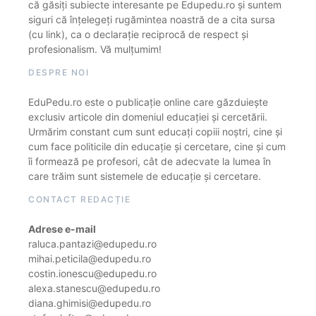
că găsiți subiecte interesante pe Edupedu.ro și suntem
siguri că înțelegeți rugămintea noastră de a cita sursa
(cu link), ca o declarație reciprocă de respect și
profesionalism. Vă mulțumim!
DESPRE NOI
EduPedu.ro este o publicație online care găzduiește
exclusiv articole din domeniul educației și cercetării.
Urmărim constant cum sunt educați copiii noștri, cine și
cum face politicile din educație și cercetare, cine și cum
îi formează pe profesori, cât de adecvate la lumea în
care trăim sunt sistemele de educație și cercetare.
CONTACT REDACȚIE
Adrese e-mail
raluca.pantazi@edupedu.ro
mihai.peticila@edupedu.ro
costin.ionescu@edupedu.ro
alexa.stanescu@edupedu.ro
diana.ghimisi@edupedu.ro