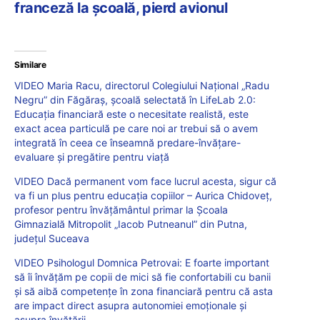
franceză la școală, pierd avionul
Similare
VIDEO Maria Racu, directorul Colegiului Național „Radu
Negru” din Făgăraș, școală selectată în LifeLab 2.0:
Educația financiară este o necesitate realistă, este
exact acea particulă pe care noi ar trebui să o avem
integrată în ceea ce înseamnă predare-învățare-
evaluare și pregătire pentru viață
VIDEO Dacă permanent vom face lucrul acesta, sigur că
va fi un plus pentru educația copiilor – Aurica Chidoveț,
profesor pentru învățământul primar la Școala
Gimnazială Mitropolit „Iacob Putneanul” din Putna,
județul Suceava
VIDEO Psihologul Domnica Petrovai: E foarte important
să îi învățăm pe copii de mici să fie confortabili cu banii
și să aibă competențe în zona financiară pentru că asta
are impact direct asupra autonomiei emoționale și
asupra învățării