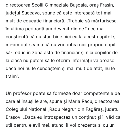
directoarea Școlii Gimnaziale Bușoaia, oraș Frasin,
județul Suceava, spune că este interesată tot mai
mult de educație financiară. „Trebuie să mărturisesc,
în ultima perioadă am devenit din ce în ce mai
conștientă că nu stau bine nici eu la acest capitol și
mi-am dat seama că nu voi putea nici propriu copil
să-l educ în zona asta de financiar și nici copiilor de
la clasă nu putem să le oferim informații valoroase
dacă noi nu le cunoaștem și mai mult de atât, nu le
trăim”.
Un profesor poate să formeze doar competențele pe
care el însuși le are, spune și Maria Racu, directoarea
Colegiului Național „Radu Negru” din Făgăraș, județul
Brașov: „Dacă eu introspectez un conținut și îl văd ca
util pentru elevii mei, atunci îl voi prezenta și cu un