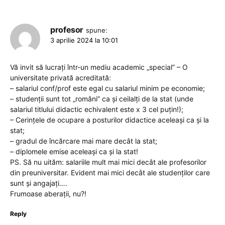
profesor
spune:
3 aprilie 2024 la 10:01
Vă invit să lucrați într-un mediu academic „special” – O
universitate privată acreditată:
– salariul conf/prof este egal cu salariul minim pe economie;
– studenții sunt tot „români” ca și ceilalți de la stat (unde
salariul titlului didactic echivalent este x 3 cel puțin!);
– Cerințele de ocupare a posturilor didactice aceleași ca și la
stat;
– gradul de încărcare mai mare decât la stat;
– diplomele emise aceleași ca și la stat!
PS. Să nu uităm: salariile mult mai mici decât ale profesorilor
din preuniversitar. Evident mai mici decât ale studenților care
sunt și angajați….
Frumoase aberații, nu?!
Reply