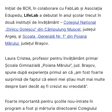
Inițiat de BCR, în colaborare cu FabLab și Asociația
Edupedu,
LifeLab
a debutat în anul școlar trecut în
două instituții de învățământ –
Colegiul Național
„Dinicu Golescu” din Câmpulung Muscel
, județul
Argeș, și
Școala „Generală Nr. 1” din Poiana
Mărului,
județul Brașov.
Laura Cristea, profesor pentru învățământ primar
Școala Gimnazială „Poiana Mărului”, jud. Brașov,
spune după experiența primul an că „am fost foarte
surprinsă de faptul că elevii mei știau mult mai multe
despre bani decât aș fi crezut eu vreodată”.
Foarte importantă pentru școlile nou-intrate în
program a fost și mărturia directoarei Colegiului