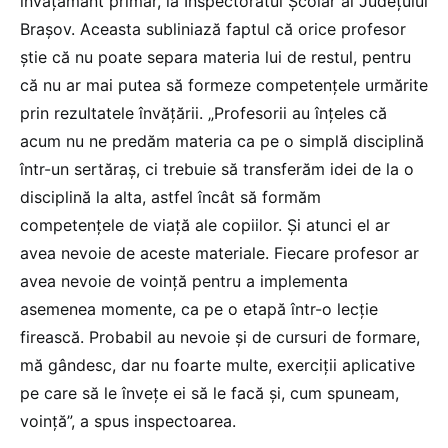
învățământ primar, la Inspectoratul Școlar al Județului
Brașov. Aceasta subliniază faptul că orice profesor
știe că nu poate separa materia lui de restul, pentru
că nu ar mai putea să formeze competențele urmărite
prin rezultatele învățării. „Profesorii au înțeles că
acum nu ne predăm materia ca pe o simplă disciplină
într-un sertăraș, ci trebuie să transferăm idei de la o
disciplină la alta, astfel încât să formăm
competențele de viață ale copiilor. Și atunci el ar
avea nevoie de aceste materiale. Fiecare profesor ar
avea nevoie de voință pentru a implementa
asemenea momente, ca pe o etapă într-o lecție
firească. Probabil au nevoie și de cursuri de formare,
mă gândesc, dar nu foarte multe, exerciții aplicative
pe care să le învețe ei să le facă și, cum spuneam,
voință”, a spus inspectoarea.