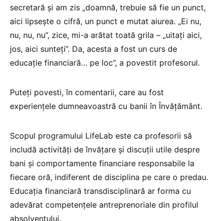
secretară și am zis „doamnă, trebuie să fie un punct,
aici lipsește o cifră, un punct e mutat aiurea. „Ei nu,
nu, nu, nu”, zice, mi-a arătat toată grila – „uitați aici,
jos, aici sunteți”. Da, acesta a fost un curs de
educație financiară… pe loc”, a povestit profesorul.
Puteți povesti, în comentarii, care au fost
experiențele dumneavoastră cu banii în Învățământ.
Scopul programului LifeLab este ca profesorii să
includă activități de învățare și discuții utile despre
bani și comportamente financiare responsabile la
fiecare oră, indiferent de disciplina pe care o predau.
Educația financiară transdisciplinară ar forma cu
adevărat competențele antreprenoriale din profilul
absolventului.