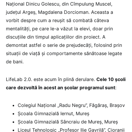
Național Dinicu Golescu, din Cîmpulung Muscel,
județul Argeș, Magdalena Dorcioman. Aceasta a
vorbit despre cum a reușit să combată câteva
mentalități, pe care le-a văzut la elevi, doar prin
discuțiile din timpul aplicațiilor din proiect. A
demontat astfel o serie de prejudecăți, folosind prin
situații de viață și comportamente sănătoase legate
de bani.
LifeLab 2.0. este acum în plină derulare.
Cele 10 școli
care dezvoltă în acest an școlar programul sunt
:
Colegiul Național „Radu Negru”, Făgăraș, Brașov
Școala Gimnazială Iernut, Mureș
Școala Gimnazială Sâncraiu de Mureș, Mureș
Liceul Tehnologic „Profesor Ilie Gavrilă”, Cioranii