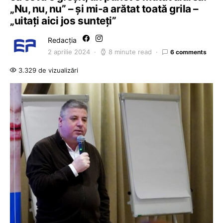
„Nu, nu, nu” – și mi-a arătat toată grila –
„uitați aici jos sunteți”
Redacția
2 aprilie 2024
8 minute read
6 comments
3.329 de vizualizări