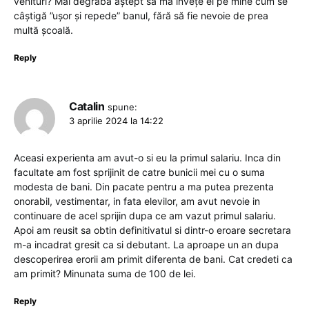
venituri? Mai degrabă aștept să mă învețe ei pe mine cum se
câștigă ”ușor și repede” banul, fără să fie nevoie de prea
multă școală.
Reply
Catalin
spune:
3 aprilie 2024 la 14:22
Aceasi experienta am avut-o si eu la primul salariu. Inca din
facultate am fost sprijinit de catre bunicii mei cu o suma
modesta de bani. Din pacate pentru a ma putea prezenta
onorabil, vestimentar, in fata elevilor, am avut nevoie in
continuare de acel sprijin dupa ce am vazut primul salariu.
Apoi am reusit sa obtin definitivatul si dintr-o eroare secretara
m-a incadrat gresit ca si debutant. La aproape un an dupa
descoperirea erorii am primit diferenta de bani. Cat credeti ca
am primit? Minunata suma de 100 de lei.
Reply