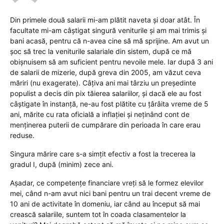
Din primele două salarii mi-am plătit naveta și doar atât. În
facultate mi-am câștigat singură veniturile și am mai trimis și
bani acasă, pentru că n-avea cine să mă sprijine. Am avut un
șoc să trec la veniturile salariale din sistem, după ce mă
obișnuisem să am suficient pentru nevoile mele. Iar după 3 ani
de salarii de mizerie, după greva din 2005, am văzut ceva
măriri (nu exagerate). Câțiva ani mai târziu un președinte
populist a decis din pix tăierea salariilor, și dacă ele au fost
câștigate în instanță, ne-au fost plătite cu țârâita vreme de 5
ani, mărite cu rata oficială a inflației și neținând cont de
menținerea puterii de cumpărare din perioada în care erau
reduse.
Singura mărire care s-a simțit efectiv a fost la trecerea la
gradul I, după (minim) zece ani.
Așadar, ce competențe financiare vreți să le formez elevilor
mei, când n-am avut nici bani pentru un trai decent vreme de
10 ani de activitate în domeniu, iar când au început să mai
crească salariile, suntem tot în coada clasamentelor la