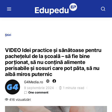
Știri
VIDEO Idei practice și sănătoase pentru
pachețelul de la școală – să fie bine
porționat, să nu conțină alimente
perisabile și sosuri care pot păta, să nu
aibă miros puternic
G4Media.ro
9 septembrie 2024
1 minute read
One comment
416 vizualizări