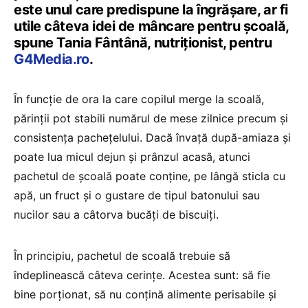
este unul care predispune la îngrășare, ar fi
utile câteva idei de mâncare pentru școală,
spune Tania Fântână, nutriționist, pentru
G4Media.ro
.
În funcție de ora la care copilul merge la scoală,
părinții pot stabili numărul de mese zilnice precum și
consistența pachețelului. Dacă învață după-amiaza și
poate lua micul dejun și prânzul acasă, atunci
pachetul de școală poate conține, pe lângă sticla cu
apă, un fruct și o gustare de tipul batonului sau
nucilor sau a câtorva bucăți de biscuiți.
În principiu, pachetul de scoală trebuie să
îndeplinească câteva cerințe. Acestea sunt: să fie
bine porționat, să nu conțină alimente perisabile și