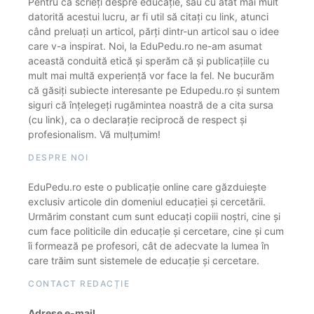
Pentru că scrieți despre educație, sau cu atât mai mult
datorită acestui lucru, ar fi util să citați cu link, atunci
când preluați un articol, părți dintr-un articol sau o idee
care v-a inspirat. Noi, la EduPedu.ro ne-am asumat
această conduită etică și sperăm că și publicațiile cu
mult mai multă experiență vor face la fel. Ne bucurăm
că găsiți subiecte interesante pe Edupedu.ro și suntem
siguri că înțelegeți rugămintea noastră de a cita sursa
(cu link), ca o declarație reciprocă de respect și
profesionalism. Vă mulțumim!
DESPRE NOI
EduPedu.ro este o publicație online care găzduiește
exclusiv articole din domeniul educației și cercetării.
Urmărim constant cum sunt educați copiii noștri, cine și
cum face politicile din educație și cercetare, cine și cum
îi formează pe profesori, cât de adecvate la lumea în
care trăim sunt sistemele de educație și cercetare.
CONTACT REDACȚIE
Adrese e-mail