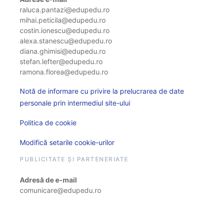
raluca.pantazi@edupedu.ro
mihai.peticila@edupedu.ro
costin.ionescu@edupedu.ro
alexa.stanescu@edupedu.ro
diana.ghimisi@edupedu.ro
stefan.lefter@edupedu.ro
ramona.florea@edupedu.ro
Notă de informare cu privire la prelucrarea de date
personale prin intermediul site-ului
Politica de cookie
Modifică setarile cookie-urilor
PUBLICITATE ȘI PARTENERIATE
Adresă de e-mail
comunicare@edupedu.ro