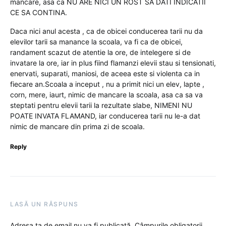
mancare, asa ca NU ARE NICI UN ROST SA DATI INDICATII
CE SA CONTINA.
Daca nici anul acesta , ca de obicei conducerea tarii nu da
elevilor tarii sa manance la scoala, va fi ca de obicei,
randament scazut de atentie la ore, de intelegere si de
invatare la ore, iar in plus fiind flamanzi elevii stau si tensionati,
enervati, suparati, maniosi, de aceea este si violenta ca in
fiecare an.Scoala a inceput , nu a primit nici un elev, lapte ,
corn, mere, iaurt, nimic de mancare la scoala, asa ca sa va
steptati pentru elevii tarii la rezultate slabe, NIMENI NU
POATE INVATA FLAMAND, iar conducerea tarii nu le-a dat
nimic de mancare din prima zi de scoala.
Reply
LASĂ UN RĂSPUNS
Adresa ta de email nu va fi publicată.
Câmpurile obligatorii