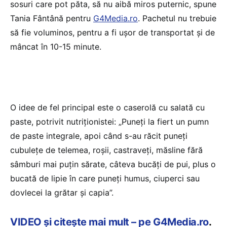
sosuri care pot păta, să nu aibă miros puternic, spune
Tania Fântână pentru
G4Media.ro
. Pachetul nu trebuie
să fie voluminos, pentru a fi ușor de transportat și de
mâncat în 10-15 minute.
O idee de fel principal este o caserolă cu salată cu
paste, potrivit nutriționistei: „Puneți la fiert un pumn
de paste integrale, apoi când s-au răcit puneți
cubulețe de telemea, roșii, castraveți, măsline fără
sâmburi mai puțin sărate, câteva bucăți de pui, plus o
bucată de lipie în care puneți humus, ciuperci sau
dovlecei la grătar și capia”.
VIDEO și citește mai mult – pe G4Media.ro
.