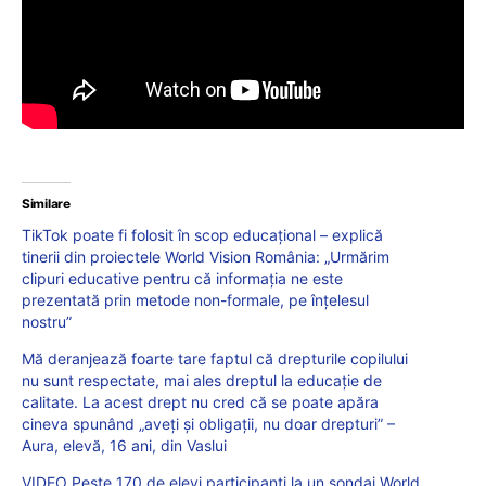
Similare
TikTok poate fi folosit în scop educațional – explică
tinerii din proiectele World Vision România: „Urmărim
clipuri educative pentru că informația ne este
prezentată prin metode non-formale, pe înțelesul
nostru”
Mă deranjează foarte tare faptul că drepturile copilului
nu sunt respectate, mai ales dreptul la educație de
calitate. La acest drept nu cred că se poate apăra
cineva spunând „aveți și obligații, nu doar drepturi” –
Aura, elevă, 16 ani, din Vaslui
VIDEO Peste 170 de elevi participanți la un sondaj World