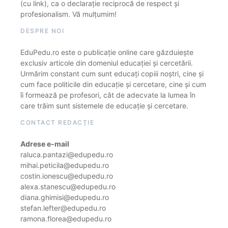
(cu link), ca o declarație reciprocă de respect și
profesionalism. Vă mulțumim!
DESPRE NOI
EduPedu.ro este o publicație online care găzduiește
exclusiv articole din domeniul educației și cercetării.
Urmărim constant cum sunt educați copiii noștri, cine și
cum face politicile din educație și cercetare, cine și cum
îi formează pe profesori, cât de adecvate la lumea în
care trăim sunt sistemele de educație și cercetare.
CONTACT REDACȚIE
Adrese e-mail
raluca.pantazi@edupedu.ro
mihai.peticila@edupedu.ro
costin.ionescu@edupedu.ro
alexa.stanescu@edupedu.ro
diana.ghimisi@edupedu.ro
stefan.lefter@edupedu.ro
ramona.florea@edupedu.ro