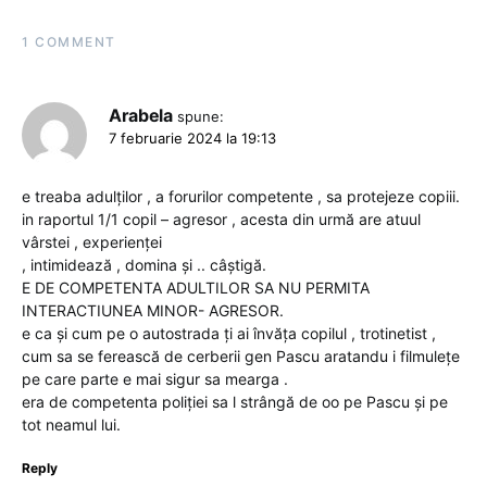
1 COMMENT
Arabela
spune:
7 februarie 2024 la 19:13
e treaba adulților , a forurilor competente , sa protejeze copiii.
in raportul 1/1 copil – agresor , acesta din urmă are atuul
vârstei , experienței
, intimidează , domina și .. câștigă.
E DE COMPETENTA ADULTILOR SA NU PERMITA
INTERACTIUNEA MINOR- AGRESOR.
e ca și cum pe o autostrada ți ai învăța copilul , trotinetist ,
cum sa se ferească de cerberii gen Pascu aratandu i filmulețe
pe care parte e mai sigur sa mearga .
era de competenta poliției sa l strângă de oo pe Pascu și pe
tot neamul lui.
Reply