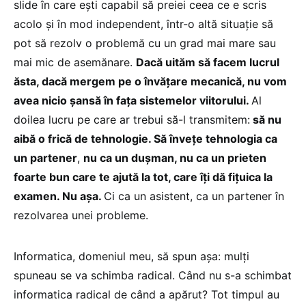
slide în care ești capabil să preiei ceea ce e scris
acolo și în mod independent, într-o altă situație să
pot să rezolv o problemă cu un grad mai mare sau
mai mic de asemănare.
Dacă uităm să facem lucrul
ăsta, dacă mergem pe o învățare mecanică, nu vom
avea nicio șansă în fața sistemelor viitorului.
Al
doilea lucru pe care ar trebui să-l transmitem:
să nu
aibă o frică de tehnologie. Să învețe tehnologia ca
un partener
,
nu ca un dușman, nu ca un prieten
foarte bun care te ajută la tot, care îți dă fițuica la
examen. Nu așa.
Ci ca un asistent, ca un partener în
rezolvarea unei probleme.
Informatica, domeniul meu, să spun așa: mulți
spuneau se va schimba radical. Când nu s-a schimbat
informatica radical de când a apărut? Tot timpul au