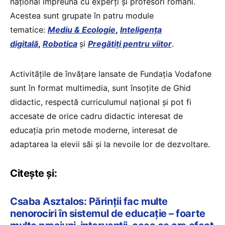
național împreună cu experți și profesori români.
Acestea sunt grupate în patru module
tematice:
Mediu & Ecologie
,
Inteligența
digitală
,
Robotica
și
Pregătiți pentru viitor
.
Activitățile de învățare lansate de Fundația Vodafone
sunt în format multimedia, sunt însoțite de Ghid
didactic, respectă curriculumul național și pot fi
accesate de orice cadru didactic interesat de
educația prin metode moderne, interesat de
adaptarea la elevii săi și la nevoile lor de dezvoltare.
Citește și:
Csaba Asztalos: Părinții fac multe
nenorociri în sistemul de educație – foarte