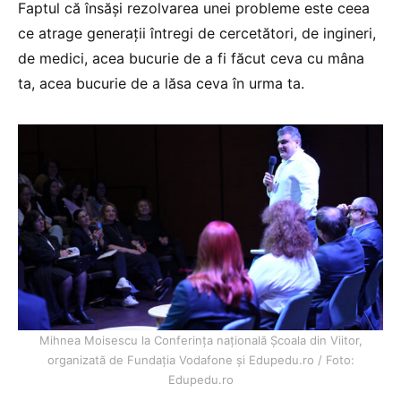
Faptul că însăși rezolvarea unei probleme este ceea
ce atrage generații întregi de cercetători, de ingineri,
de medici, acea bucurie de a fi făcut ceva cu mâna
ta, acea bucurie de a lăsa ceva în urma ta.
Mihnea Moisescu la Conferința națională Școala din Viitor,
organizată de Fundația Vodafone și Edupedu.ro / Foto:
Edupedu.ro