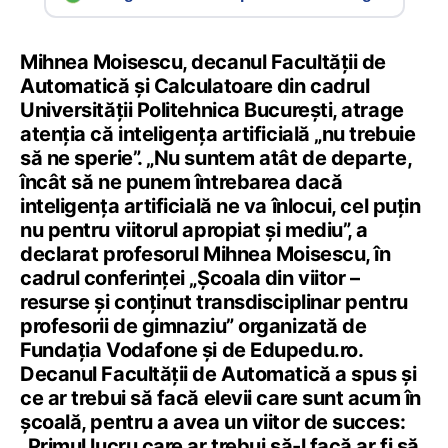
Mihnea Moisescu, decanul Facultății de
Automatică și Calculatoare din cadrul
Universității Politehnica București, atrage
atenția că inteligența artificială „nu trebuie
să ne sperie”. „Nu suntem atât de departe,
încât să ne punem întrebarea dacă
inteligența artificială ne va înlocui, cel puțin
nu pentru viitorul apropiat și mediu”, a
declarat profesorul Mihnea Moisescu, în
cadrul conferinței „Școala din viitor –
resurse și conținut transdisciplinar pentru
profesorii de gimnaziu” organizată de
Fundația Vodafone și de Edupedu.ro.
Decanul Facultății de Automatică a spus și
ce ar trebui să facă elevii care sunt acum în
școală, pentru a avea un viitor de succes:
„Primul lucru care ar trebui să-l facă ar fi să