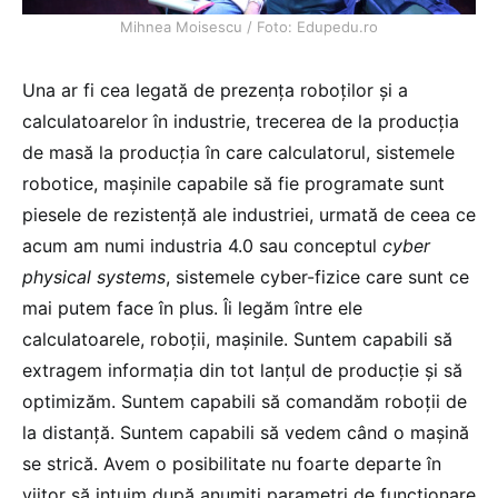
Mihnea Moisescu / Foto: Edupedu.ro
Una ar fi cea legată de prezența roboților și a
calculatoarelor în industrie, trecerea de la producția
de masă la producția în care calculatorul, sistemele
robotice, mașinile capabile să fie programate sunt
piesele de rezistență ale industriei, urmată de ceea ce
acum am numi industria 4.0 sau conceptul
cyber
physical systems
, sistemele cyber-fizice care sunt ce
mai putem face în plus. Îi legăm între ele
calculatoarele, roboții, mașinile. Suntem capabili să
extragem informația din tot lanțul de producție și să
optimizăm. Suntem capabili să comandăm roboții de
la distanță. Suntem capabili să vedem când o mașină
se strică. Avem o posibilitate nu foarte departe în
viitor să intuim după anumiți parametri de funcționare