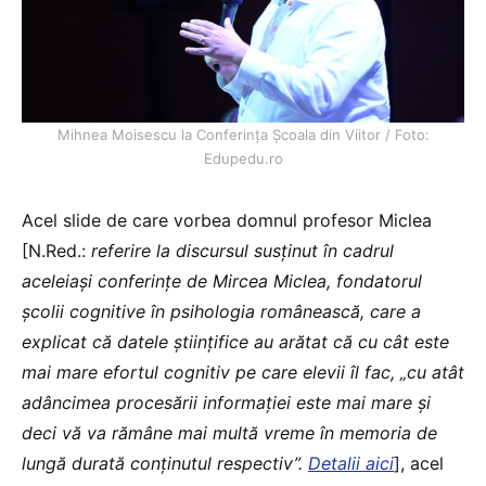
Mihnea Moisescu la Conferința Școala din Viitor / Foto:
Edupedu.ro
Acel slide de care vorbea domnul profesor Miclea
[N.Red.:
referire la discursul susținut în cadrul
aceleiași conferințe de Mircea Miclea, fondatorul
școlii cognitive în psihologia românească, care a
explicat că datele științifice au arătat că cu cât este
mai mare efortul cognitiv pe care elevii îl fac, „cu atât
adâncimea procesării informației este mai mare și
deci vă va rămâne mai multă vreme în memoria de
lungă durată conținutul respectiv”.
Detalii aici
], acel