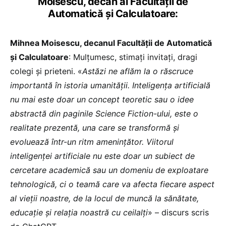
Moisescu, decan al Facultății de
Automatică și Calculatoare:
Mihnea Moisescu, decanul Facultății de Automatică
și Calculatoare
: Mulțumesc, stimați invitați, dragi
colegi și prieteni. «
Astăzi ne aflăm la o răscruce
importantă în istoria umanității. Inteligența artificială
nu mai este doar un concept teoretic sau o idee
abstractă din paginile Science Fiction-ului, este o
realitate prezentă, una care se transformă și
evoluează într-un ritm amenințător. Viitorul
inteligenței artificiale nu este doar un subiect de
cercetare academică sau un domeniu de exploatare
tehnologică, ci o teamă care va afecta fiecare aspect
al vieții noastre, de la locul de muncă la sănătate,
educație și relația noastră cu ceilalți
» – discurs scris