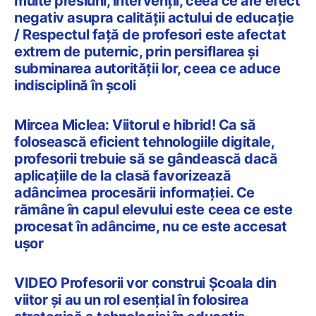
multe presiuni, intervenții, ceea ce are efect
negativ asupra calității actului de educație
/ Respectul față de profesori este afectat
extrem de puternic, prin persiflarea și
subminarea autorității lor, ceea ce aduce
indisciplină în școli
Mircea Miclea: Viitorul e hibrid! Ca să
folosească eficient tehnologiile digitale,
profesorii trebuie să se gândească dacă
aplicațiile de la clasă favorizează
adâncimea procesării informației. Ce
rămâne în capul elevului este ceea ce este
procesat în adâncime, nu ce este accesat
ușor
VIDEO Profesorii vor construi Școala din
viitor și au un rol esențial în folosirea