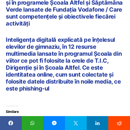
și în programele Școala Altfel și Săptămâna
Verde lansate de Fundația Vodafone / Care
sunt competențele și obiectivele fiecărei
activități
Inteligența digitală explicată pe înțelesul
elevilor de gimnaziu, în 12 resurse
multimedia lansate în programul Școala din
viitor ce pot fi folosite la orele de T.I.C,
Dirigenție și în Școala Altfel. Ce este
identitatea online, cum sunt colectate și
folosite datele distribuite în noile media, ce
este phishing-ul
Similare
INTERVIU Copiii sunt mai adaptați la tehnologie și AI
decât adulții, dar sunt evaluați cu standarde vechi,