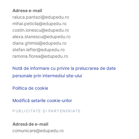
Adrese e-mail
raluca.pantazi@edupedu.ro
mihai.peticila@edupedu.ro
costin.ionescu@edupedu.ro
alexa.stanescu@edupedu.ro
diana.ghimisi@edupedu.ro
stefan.lefter@edupedu.ro
ramona.florea@edupedu.ro
Notă de informare cu privire la prelucrarea de date
personale prin intermediul site-ului
Politica de cookie
Modifică setarile cookie-urilor
PUBLICITATE ȘI PARTENERIATE
Adresă de e-mail
comunicare@edupedu.ro