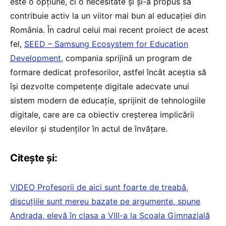
este o opțiune, ci o necesitate și și-a propus să
contribuie activ la un viitor mai bun al educației din
România. În cadrul celui mai recent proiect de acest
fel,
SEED – Samsung Ecosystem for Education
Development
, compania sprijină un program de
formare dedicat profesorilor, astfel încât aceștia să
își dezvolte competențe digitale adecvate unui
sistem modern de educație, sprijinit de tehnologiile
digitale, care are ca obiectiv creșterea implicării
elevilor și studenților în actul de învățare.
Citește și:
VIDEO Profesorii de aici sunt foarte de treabă,
discuțiile sunt mereu bazate pe argumente, spune
Andrada, elevă în clasa a VIII-a la Școala Gimnazială