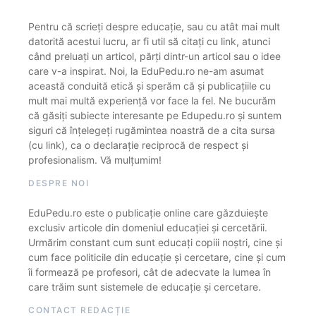
Pentru că scrieți despre educație, sau cu atât mai mult
datorită acestui lucru, ar fi util să citați cu link, atunci
când preluați un articol, părți dintr-un articol sau o idee
care v-a inspirat. Noi, la EduPedu.ro ne-am asumat
această conduită etică și sperăm că și publicațiile cu
mult mai multă experiență vor face la fel. Ne bucurăm
că găsiți subiecte interesante pe Edupedu.ro și suntem
siguri că înțelegeți rugămintea noastră de a cita sursa
(cu link), ca o declarație reciprocă de respect și
profesionalism. Vă mulțumim!
DESPRE NOI
EduPedu.ro este o publicație online care găzduiește
exclusiv articole din domeniul educației și cercetării.
Urmărim constant cum sunt educați copiii noștri, cine și
cum face politicile din educație și cercetare, cine și cum
îi formează pe profesori, cât de adecvate la lumea în
care trăim sunt sistemele de educație și cercetare.
CONTACT REDACȚIE