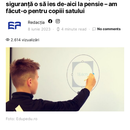
siguranță o să ies de-aici la pensie – am
făcut-o pentru copiii satului
Redacția
8 iunie 2023
4 minute read
No comments
2.614 vizualizări
Foto: Edupedu.ro