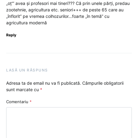
„oț'” avea și profesori mai tineri??? Că prin unele părți, predau
zootehnie, agricultura etc. seniori+++ de peste 65 care au
„înflorit” pe vremea colhozurilor…foarte „în temă” cu
agricultura modernă
Reply
LASĂ UN RĂSPUNS
Adresa ta de email nu va fi publicată.
Câmpurile obligatorii
sunt marcate cu
*
Comentariu
*