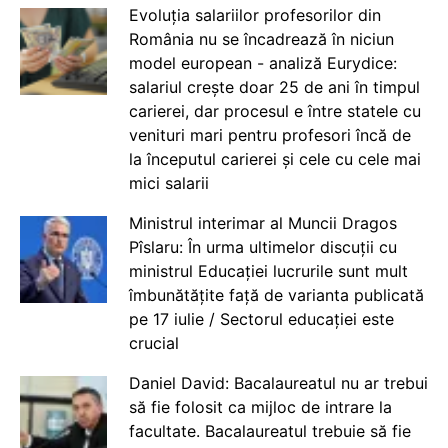
Evoluția salariilor profesorilor din
România nu se încadrează în niciun
model european - analiză Eurydice:
salariul crește doar 25 de ani în timpul
carierei, dar procesul e între statele cu
venituri mari pentru profesori încă de
la începutul carierei și cele cu cele mai
mici salarii
Ministrul interimar al Muncii Dragos
Pîslaru: În urma ultimelor discuții cu
ministrul Educației lucrurile sunt mult
îmbunătățite față de varianta publicată
pe 17 iulie / Sectorul educației este
crucial
Daniel David: Bacalaureatul nu ar trebui
să fie folosit ca mijloc de intrare la
facultate. Bacalaureatul trebuie să fie