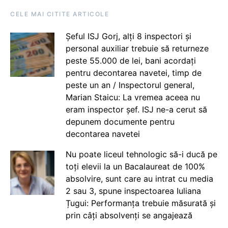
CELE MAI CITITE ARTICOLE
Șeful ISJ Gorj, alți 8 inspectori și
personal auxiliar trebuie să returneze
peste 55.000 de lei, bani acordați
pentru decontarea navetei, timp de
peste un an / Inspectorul general,
Marian Staicu: La vremea aceea nu
eram inspector șef. ISJ ne-a cerut să
depunem documente pentru
decontarea navetei
Nu poate liceul tehnologic să-i ducă pe
toți elevii la un Bacalaureat de 100%
absolvire, sunt care au intrat cu media
2 sau 3, spune inspectoarea Iuliana
Țugui: Performanța trebuie măsurată și
prin câți absolvenți se angajează