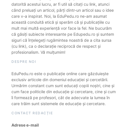
datorită acestui lucru, ar fi util să citați cu link, atunci
când preluați un articol, părți dintr-un articol sau o idee
care v-a inspirat. Noi, la EduPedu.ro ne-am asumat
această conduită etică și sperăm că și publicațiile cu
mult mai multă experiență vor face la fel. Ne bucurăm
că găsiți subiecte interesante pe Edupedu.ro și suntem
siguri că înțelegeți rugămintea noastră de a cita sursa
(cu link), ca o declarație reciprocă de respect și
profesionalism. Vă mulțumim!
DESPRE NOI
EduPedu.ro este o publicație online care găzduiește
exclusiv articole din domeniul educației și cercetării.
Urmărim constant cum sunt educați copiii noștri, cine și
cum face politicile din educație și cercetare, cine și cum
îi formează pe profesori, cât de adecvate la lumea în
care trăim sunt sistemele de educație și cercetare.
CONTACT REDACȚIE
Adrese e-mail