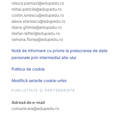
raluca.pantazi@edupedu.ro
mihai.peticila@edupedu.ro
costin.ionescu@edupedu.ro
alexa.stanescu@edupedu.ro
diana.ghimisi@edupedu.ro
stefan.lefter@edupedu.ro
ramona.florea@edupedu.ro
Notă de informare cu privire la prelucrarea de date
personale prin intermediul site-ului
Politica de cookie
Modifică setarile cookie-urilor
PUBLICITATE ȘI PARTENERIATE
Adresă de e-mail
comunicare@edupedu.ro