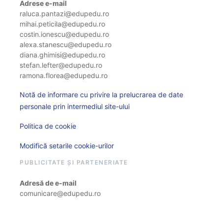
Adrese e-mail
raluca.pantazi@edupedu.ro
mihai.peticila@edupedu.ro
costin.ionescu@edupedu.ro
alexa.stanescu@edupedu.ro
diana.ghimisi@edupedu.ro
stefan.lefter@edupedu.ro
ramona.florea@edupedu.ro
Notă de informare cu privire la prelucrarea de date
personale prin intermediul site-ului
Politica de cookie
Modifică setarile cookie-urilor
PUBLICITATE ȘI PARTENERIATE
Adresă de e-mail
comunicare@edupedu.ro