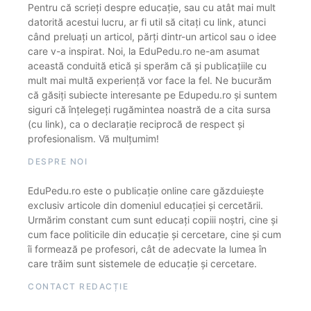
Pentru că scrieți despre educație, sau cu atât mai mult
datorită acestui lucru, ar fi util să citați cu link, atunci
când preluați un articol, părți dintr-un articol sau o idee
care v-a inspirat. Noi, la EduPedu.ro ne-am asumat
această conduită etică și sperăm că și publicațiile cu
mult mai multă experiență vor face la fel. Ne bucurăm
că găsiți subiecte interesante pe Edupedu.ro și suntem
siguri că înțelegeți rugămintea noastră de a cita sursa
(cu link), ca o declarație reciprocă de respect și
profesionalism. Vă mulțumim!
DESPRE NOI
EduPedu.ro este o publicație online care găzduiește
exclusiv articole din domeniul educației și cercetării.
Urmărim constant cum sunt educați copiii noștri, cine și
cum face politicile din educație și cercetare, cine și cum
îi formează pe profesori, cât de adecvate la lumea în
care trăim sunt sistemele de educație și cercetare.
CONTACT REDACȚIE