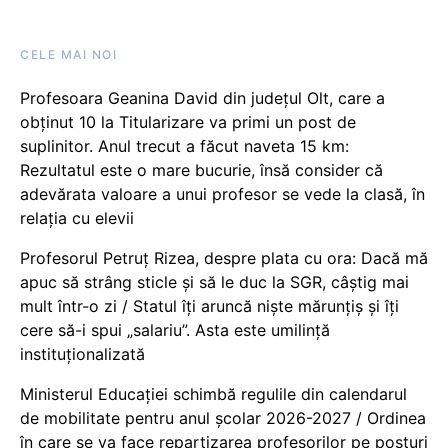
CELE MAI NOI
Profesoara Geanina David din județul Olt, care a
obținut 10 la Titularizare va primi un post de
suplinitor. Anul trecut a făcut naveta 15 km:
Rezultatul este o mare bucurie, însă consider că
adevărata valoare a unui profesor se vede la clasă, în
relația cu elevii
Profesorul Petruț Rizea, despre plata cu ora: Dacă mă
apuc să strâng sticle și să le duc la SGR, câștig mai
mult într-o zi / Statul îți aruncă niște mărunțiș și îți
cere să-i spui „salariu”. Asta este umilință
instituționalizată
Ministerul Educației schimbă regulile din calendarul
de mobilitate pentru anul școlar 2026-2027 / Ordinea
în care se va face repartizarea profesorilor pe posturi