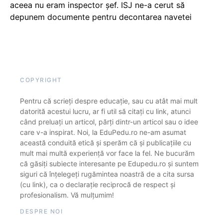
aceea nu eram inspector șef. ISJ ne-a cerut să
depunem documente pentru decontarea navetei
COPYRIGHT
Pentru că scrieți despre educație, sau cu atât mai mult
datorită acestui lucru, ar fi util să citați cu link, atunci
când preluați un articol, părți dintr-un articol sau o idee
care v-a inspirat. Noi, la EduPedu.ro ne-am asumat
această conduită etică și sperăm că și publicațiile cu
mult mai multă experiență vor face la fel. Ne bucurăm
că găsiți subiecte interesante pe Edupedu.ro și suntem
siguri că înțelegeți rugămintea noastră de a cita sursa
(cu link), ca o declarație reciprocă de respect și
profesionalism. Vă mulțumim!
DESPRE NOI