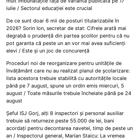
mult îmbunătățite față de varianta publicată pe 17
iulie / Sectorul educației este crucial
De ce sunt doar 6 mii de posturi titularizabile în
2026? Sorin Ion, secretar de stat: Cifrele arată mai
degrabă o prudență din partea școlilor pentru că nu
pot garanta că peste un an vor mai avea suficienți
elevi / Este și un joc de concurență
Proceduri noi de reorganizare pentru unitățile de
învățământ care nu au realizat planul de școlarizare:
lista acestora trebuie stabilită cu autoritățile locale
până pe 7 august, spune un ordin emis miercuri, 5
august / Toate măsurile trebuie încheiate până pe 24
august
Șeful ISJ Gorj, alți 8 inspectori și personal auxiliar
trebuie să returneze peste 55.000 de lei, bani
acordați pentru decontarea navetei, timp de peste un
an / Inspectorul general, Marian Staicu: La vremea