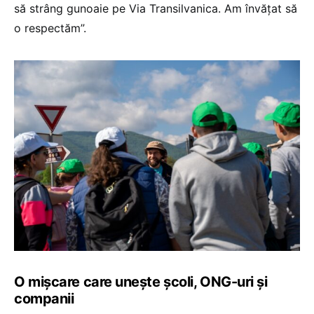
să strâng gunoaie pe Via Transilvanica. Am învățat să
o respectăm”.
O mișcare care unește școli, ONG-uri și
companii