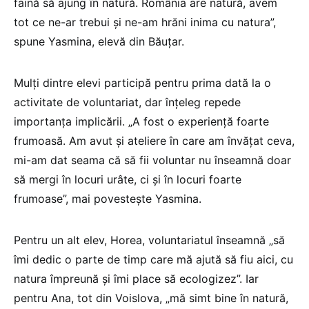
faină să ajung în natură. România are natură, avem
tot ce ne-ar trebui și ne-am hrăni inima cu natura”,
spune Yasmina, elevă din Băuțar.
Mulți dintre elevi participă pentru prima dată la o
activitate de voluntariat, dar înțeleg repede
importanța implicării. „A fost o experiență foarte
frumoasă. Am avut și ateliere în care am învățat ceva,
mi-am dat seama că să fii voluntar nu înseamnă doar
să mergi în locuri urâte, ci și în locuri foarte
frumoase”, mai povestește Yasmina.
Pentru un alt elev, Horea, voluntariatul înseamnă „să
îmi dedic o parte de timp care mă ajută să fiu aici, cu
natura împreună și îmi place să ecologizez”. Iar
pentru Ana, tot din Voislova, „mă simt bine în natură,