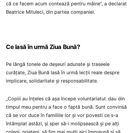
că ce facem acum contează pentru mâine”, a declarat
Beatrice Mituleci, din partea companiei.
Ce lasă în urmă Ziua Bună?
Pe lângă tonele de deșeuri adunate și traseele
curățate, Ziua Bună lasă în urmă lecții reale despre
implicare, solidaritate și responsabilitate.
„Copiii au înțeles că așa începe voluntariatul: dau din
timpul meu pentru a face o faptă bună. Sunt convinsă
că se vor duce în familiile lor și vor povesti ce s-a
întâmplat astăzi, și sper să-i molipsească și pe alți
colegi, prieteni, să fim mai mulți aici împreună și să