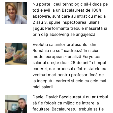
Nu poate liceul tehnologic să-i ducă pe
toți elevii la un Bacalaureat de 100%
absolvire, sunt care au intrat cu media
2 sau 3, spune inspectoarea Iuliana
Țugui: Performanța trebuie măsurată și
prin câți absolvenți se angajează
Evoluția salariilor profesorilor din
România nu se încadrează în niciun
model european - analiză Eurydice:
salariul crește doar 25 de ani în timpul
carierei, dar procesul e între statele cu
venituri mari pentru profesori încă de
la începutul carierei și cele cu cele mai
mici salarii
Daniel David: Bacalaureatul nu ar trebui
să fie folosit ca mijloc de intrare la
facultate. Bacalaureatul trebuie să fie