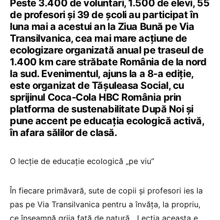
Peste 3.400 de voluntari, 1.500 de elevi, 55
de profesori și 39 de școli au participat în
luna mai a acestui an la Ziua Bună pe Via
Transilvanica, cea mai mare acțiune de
ecologizare organizată anual pe traseul de
1.400 km care străbate România de la nord
la sud. Evenimentul, ajuns la a 8-a ediție,
este organizat de Tășuleasa Social, cu
sprijinul Coca-Cola HBC România prin
platforma de sustenabilitate După Noi și
pune accent pe educația ecologică activă,
în afara sălilor de clasă.
O lecție de educație ecologică „pe viu”
În fiecare primăvară, sute de copii și profesori ies la
pas pe Via Transilvanica pentru a învăța, la propriu,
ce înseamnă grija față de natură. „Lecția aceasta e