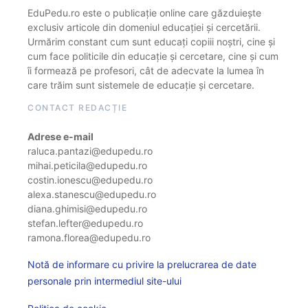
EduPedu.ro este o publicație online care găzduiește
exclusiv articole din domeniul educației și cercetării.
Urmărim constant cum sunt educați copiii noștri, cine și
cum face politicile din educație și cercetare, cine și cum
îi formează pe profesori, cât de adecvate la lumea în
care trăim sunt sistemele de educație și cercetare.
CONTACT REDACȚIE
Adrese e-mail
raluca.pantazi@edupedu.ro
mihai.peticila@edupedu.ro
costin.ionescu@edupedu.ro
alexa.stanescu@edupedu.ro
diana.ghimisi@edupedu.ro
stefan.lefter@edupedu.ro
ramona.florea@edupedu.ro
Notă de informare cu privire la prelucrarea de date
personale prin intermediul site-ului