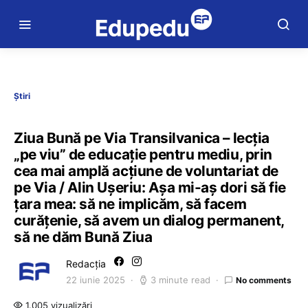
Știri
Ziua Bună pe Via Transilvanica – lecția
„pe viu” de educație pentru mediu, prin
cea mai amplă acțiune de voluntariat de
pe Via / Alin Ușeriu: Așa mi-aș dori să fie
țara mea: să ne implicăm, să facem
curățenie, să avem un dialog permanent,
să ne dăm Bună Ziua
Redacția
22 iunie 2025
3 minute read
No comments
1.005 vizualizări