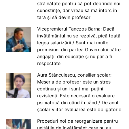
străinătate pentru că pot deprinde noi
cunoștințe, dar vreau să mă întorc în
țară și să devin profesor
Vicepremierul Tanczos Barna: Dacă
învățământul nu se rezolvă, pică toată
legea salarizării / Sunt mai multe
promisiuni din partea Guvernului către
angajații din educație și nu par a fi
respectate
Aura Stănculescu, consilier școlar:
Meseria de profesor este un stres
continuu și unii sunt mai puțini
rezistenți. Este necesară o evaluare
psihiatrică din când în când / De anul
școlar viitor evaluarea este obligatorie
Proceduri noi de reorganizare pentru
unitățile de învățământ care nu au