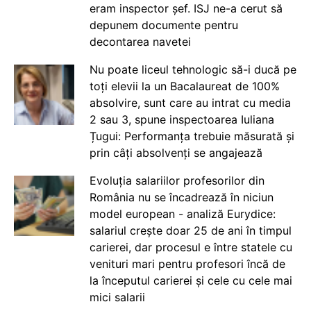
eram inspector șef. ISJ ne-a cerut să
depunem documente pentru
decontarea navetei
Nu poate liceul tehnologic să-i ducă pe
toți elevii la un Bacalaureat de 100%
absolvire, sunt care au intrat cu media
2 sau 3, spune inspectoarea Iuliana
Țugui: Performanța trebuie măsurată și
prin câți absolvenți se angajează
Evoluția salariilor profesorilor din
România nu se încadrează în niciun
model european - analiză Eurydice:
salariul crește doar 25 de ani în timpul
carierei, dar procesul e între statele cu
venituri mari pentru profesori încă de
la începutul carierei și cele cu cele mai
mici salarii