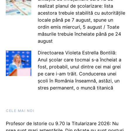
realizat planul de școlarizare: lista
acestora trebuie stabilită cu autoritățile
locale până pe 7 august, spune un
ordin emis miercuri, 5 august / Toate
măsurile trebuie încheiate până pe 24
august
Directoarea Violeta Estrella Bontilă:
Anul școlar care tocmai s-a încheiat a
fost, probabil, unul dintre cei mai grei
pe care i-am trăit. Conducerea unei
școli în România înseamnă, astăzi, un
stres permanent, o muncă titanică
CELE MAI NOI
Profesor de Istorie cu 9.70 la Titularizare 2026: Nu
prea sunt mari așteptările. Din păcate nu sunt posturi