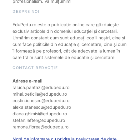
profesionalism. Vă mulțumim!
DESPRE NOI
EduPedu.ro este o publicație online care găzduiește
exclusiv articole din domeniul educației și cercetării.
Urmărim constant cum sunt educați copiii noștri, cine și
cum face politicile din educație și cercetare, cine și cum
îi formează pe profesori, cât de adecvate la lumea în
care trăim sunt sistemele de educație și cercetare.
CONTACT REDACȚIE
Adrese e-mail
raluca.pantazi@edupedu.ro
mihai.peticila@edupedu.ro
costin.ionescu@edupedu.ro
alexa.stanescu@edupedu.ro
diana.ghimisi@edupedu.ro
stefan.lefter@edupedu.ro
ramona.florea@edupedu.ro
Notă de informare cu privire la prelucrarea de date