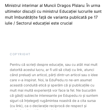
Ministrul interimar al Muncii Dragos Pîslaru: În urma
ultimelor discuții cu ministrul Educației lucrurile sunt
mult îmbunătățite față de varianta publicată pe 17
iulie / Sectorul educației este crucial
COPYRIGHT
Pentru că scrieți despre educație, sau cu atât mai mult
datorită acestui lucru, ar fi util să citați cu link, atunci
când preluați un articol, părți dintr-un articol sau o idee
care v-a inspirat. Noi, la EduPedu.ro ne-am asumat
această conduită etică și sperăm că și publicațiile cu
mult mai multă experiență vor face la fel. Ne bucurăm
că găsiți subiecte interesante pe Edupedu.ro și suntem
siguri că înțelegeți rugămintea noastră de a cita sursa
(cu link), ca o declarație reciprocă de respect și