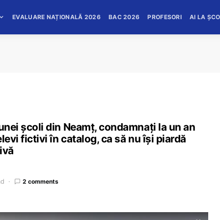
EVALUARE NAȚIONALĂ 2026
BAC 2026
PROFESORI
AI LA ȘC
 unei școli din Neamț, condamnați la un an
vi fictivi în catalog, ca să nu își piardă
ivă
ad
2 comments