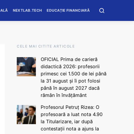
OALĂ
NEXTLAB.TECH
EDUCAȚIE FINANCIARĂ
CELE MAI CITITE ARTICOLE
OFICIAL Prima de carieră
didactică 2026: profesorii
primesc cei 1.500 de lei până
la 31 august și îi pot folosi
până în august 2027 dacă
rămân în învățământ
Profesorul Petruț Rizea: O
profesoară a luat nota 4.90
la Titularizare, iar după
contestații nota a ajuns la