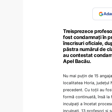
Adau
Treisprezece profesor
fost condamnaţi în pr
înscrisuri oficiale, d
păstra numărul de cla
au contestat condamnă
Apel Bacău.
Nu mai puţin de 15 angajaţ
localitatea Horia, judeţul
precedent. Cu toţii au fost
formă continuată, însă la f
inculpaţi a încetat proces
inculpaţi, 13 profesori şi s