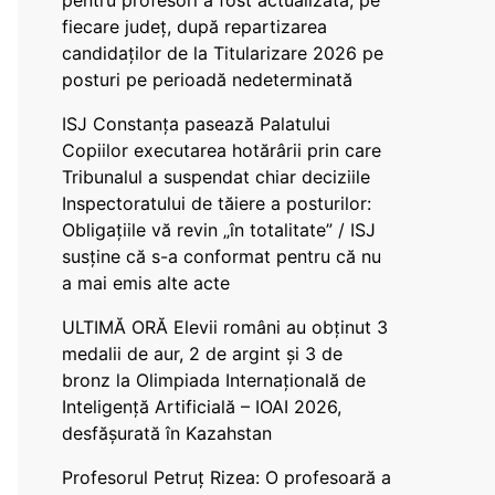
pentru profesori a fost actualizată, pe
fiecare județ, după repartizarea
candidaților de la Titularizare 2026 pe
posturi pe perioadă nedeterminată
ISJ Constanța pasează Palatului
Copiilor executarea hotărârii prin care
Tribunalul a suspendat chiar deciziile
Inspectoratului de tăiere a posturilor:
Obligațiile vă revin „în totalitate” / ISJ
susține că s-a conformat pentru că nu
a mai emis alte acte
ULTIMĂ ORĂ Elevii români au obținut 3
medalii de aur, 2 de argint și 3 de
bronz la Olimpiada Internațională de
Inteligență Artificială – IOAI 2026,
desfășurată în Kazahstan
Profesorul Petruț Rizea: O profesoară a