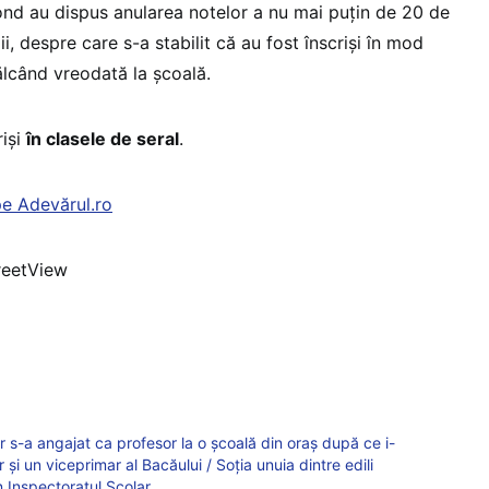
fond au dispus anularea notelor a nu mai puţin de 20 de
ii, despre care s-a stabilit că au fost înscrişi în mod
călcând vreodată la şcoală.
rişi
în clasele de seral
.
pe Adevărul.ro
reetView
 s-a angajat ca profesor la o școală din oraș după ce i-
 și un viceprimar al Bacăului / Soția unuia dintre edili
 Inspectoratul Școlar