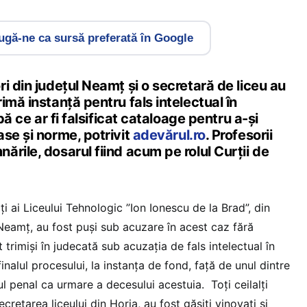
gă-ne ca sursă preferată în Google
i din judeţul Neamţ şi o secretară de liceu au
imă instanţă pentru fals intelectual în
upă ce ar fi falsificat cataloage pentru a-şi
se şi norme, potrivit
adevărul.ro
. Profesorii
rile, dosarul fiind acum pe rolul Curţii de
i ai Liceului Tehnologic ”Ion Ionescu de la Brad”, din
 Neamţ, au fost puşi sub acuzare în acest caz fără
 trimişi în judecată sub acuzaţia de fals intelectual în
inalul procesului, la instanţa de fond, faţă de unul dintre
ul penal ca urmare a decesului acestuia. Toţi ceilalţi
ecretarea liceului din Horia, au fost găsiţi vinovaţi şi