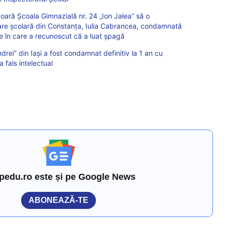
oară Școala Gimnazială nr. 24 „Ion Jalea” să o
are școlară din Constanța, Iulia Cabrancea, condamnată
e în care a recunoscut că a luat șpagă
ndrei” din Iași a fost condamnat definitiv la 1 an cu
 fals intelectual
pedu.ro este și pe Google News
ABONEAZĂ-TE