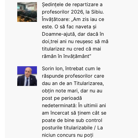
Ședințele de repartizare a
profesorilor 2026, la Sibiu.
Învățătoare: „Am zis iau ce
este. O să fac naveta și
Doamne-ajută, dar dacă în
doi,trei ani nu reușesc să mă
titularizez nu cred că mai
rămân în învățământ”
Sorin Ion, întrebat cum le
răspunde profesorilor care
dau an de an Titularizarea,
obțin note mari, dar nu au
post pe perioadă
nedeterminată: În ultimii ani
am încercat să ținem cât se
poate de bine sub control
posturile titularizabile / La
niciun concurs nu poți