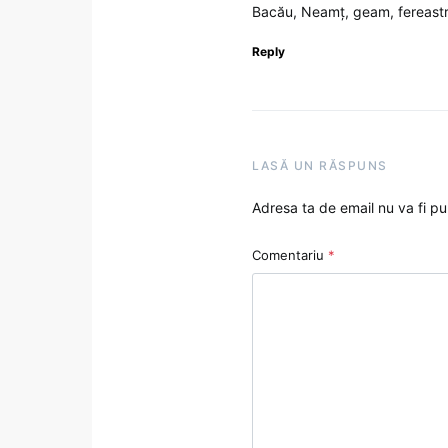
Bacău, Neamț, geam, fereastr
Reply
LASĂ UN RĂSPUNS
Adresa ta de email nu va fi pu
Comentariu
*