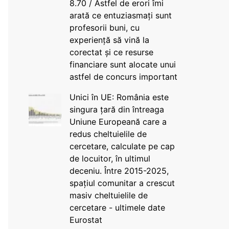
8.70 / Astfel de erori îmi
arată ce entuziasmați sunt
profesorii buni, cu
experiență să vină la
corectat și ce resurse
financiare sunt alocate unui
astfel de concurs important
Unici în UE: România este
singura țară din întreaga
Uniune Europeană care a
redus cheltuielile de
cercetare, calculate pe cap
de locuitor, în ultimul
deceniu. Între 2015-2025,
spațiul comunitar a crescut
masiv cheltuielile de
cercetare - ultimele date
Eurostat