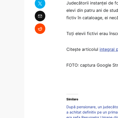
Judecătorii instanţei de 
elevi din patru ani de stud
fictiv în cataloage, ei ne
Toţi elevii fictivi erau însc
Citește articolul
integral 
FOTO: captura Google St
Similare
După pensionare, un judecător
a achitat definitiv pe un primar
era șefa Resurselor Umane din