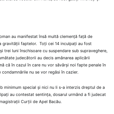
Roman au manifestat însă multă clemenţă faţă de
a gravităţii faptelor. Toţi cei 14 inculpaţi au fost
şi trei luni înschisoare cu suspendare sub supraveghere,
umătate judecătorii au decis amânarea aplicării
ă că în cazul în care nu vor săvârşi noi fapte penale în
condamnările nu se vor regăsi în cazier.
 minimum special şi nici nu li s-a interzis dreptul de a
ulpaţi au contestat sentinţa, dosarul urmând a fi judecat
magistraţii Curţii de Apel Bacău.