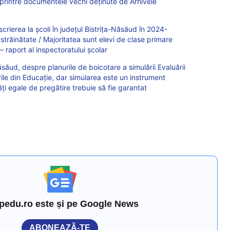
 printre documentele vechi deținute de Arhivele
crierea la școli în județul Bistrița-Năsăud în 2024-
străinătate / Majoritatea sunt elevi de clase primare
– raport al inspectoratului școlar
Năsăud, despre planurile de boicotare a simulării Evaluării
ile din Educație, dar simularea este un instrument
ăți egale de pregătire trebuie să fie garantat
pedu.ro este și pe Google News
ABONEAZĂ-TE