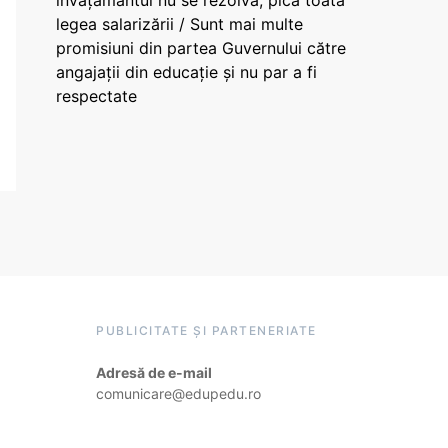
învățământul nu se rezolvă, pică toată
legea salarizării / Sunt mai multe
promisiuni din partea Guvernului către
angajații din educație și nu par a fi
respectate
PUBLICITATE ȘI PARTENERIATE
Adresă de e-mail
comunicare@edupedu.ro