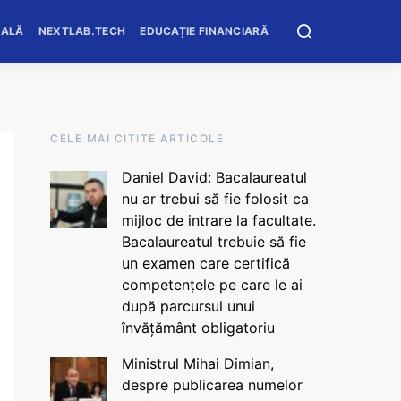
OALĂ
NEXTLAB.TECH
EDUCAȚIE FINANCIARĂ
CELE MAI CITITE ARTICOLE
Daniel David: Bacalaureatul
nu ar trebui să fie folosit ca
mijloc de intrare la facultate.
Bacalaureatul trebuie să fie
un examen care certifică
competențele pe care le ai
după parcursul unui
învățământ obligatoriu
Ministrul Mihai Dimian,
despre publicarea numelor