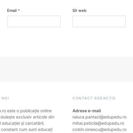
Email
*
Sit web
 NOI
CONTACT REDACȚIE
ro este o publicație online
Adrese e-mail
duiește exclusiv articole din
raluca.pantazi@edupedu.ro
 educației și cercetării.
mihai.peticila@edupedu.ro
 constant cum sunt educați
costin.ionescu@edupedu.ro