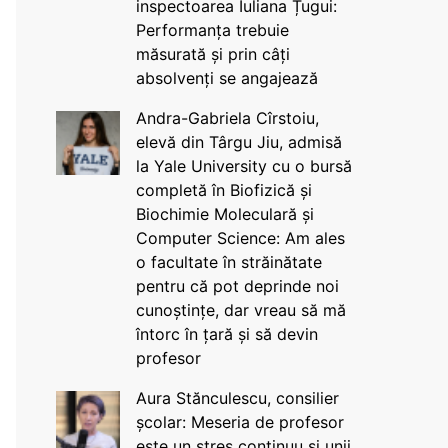
inspectoarea Iuliana Țugui:
Performanța trebuie
măsurată și prin câți
absolvenți se angajează
Andra-Gabriela Cîrstoiu,
elevă din Târgu Jiu, admisă
la Yale University cu o bursă
completă în Biofizică și
Biochimie Moleculară și
Computer Science: Am ales
o facultate în străinătate
pentru că pot deprinde noi
cunoștințe, dar vreau să mă
întorc în țară și să devin
profesor
Aura Stănculescu, consilier
școlar: Meseria de profesor
este un stres continuu și unii