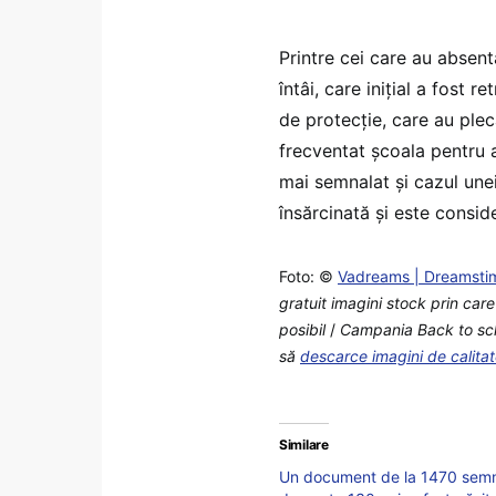
Printre cei care au absenta
întâi, care iniţial a fost re
de protecţie, care au plec
frecventat şcoala pentru a
mai semnalat și cazul unei
însărcinată şi este consid
Foto: ©
Vadreams | Dreamsti
gratuit imagini stock prin car
posibil
/
Campania Back to schoo
să
descarce imagini de calita
Similare
Un document de la 1470 semna