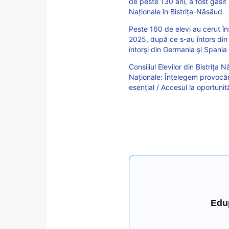
de peste 130 ani, a fost găsit
Naționale în Bistrița-Năsăud
Peste 160 de elevi au cerut îns
2025, după ce s-au întors din 
întorși din Germania și Spania 
Consiliul Elevilor din Bistrița 
Naționale: Înțelegem provocăr
esențial / Accesul la oportunit
Edu