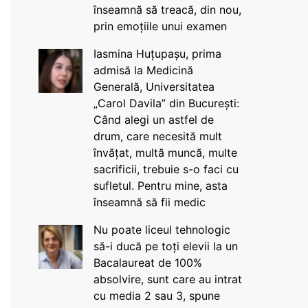
înseamnă să treacă, din nou,
prin emoțiile unui examen
Iasmina Huțupașu, prima
admisă la Medicină
Generală, Universitatea
„Carol Davila” din București:
Când alegi un astfel de
drum, care necesită mult
învățat, multă muncă, multe
sacrificii, trebuie s-o faci cu
sufletul. Pentru mine, asta
înseamnă să fii medic
Nu poate liceul tehnologic
să-i ducă pe toți elevii la un
Bacalaureat de 100%
absolvire, sunt care au intrat
cu media 2 sau 3, spune