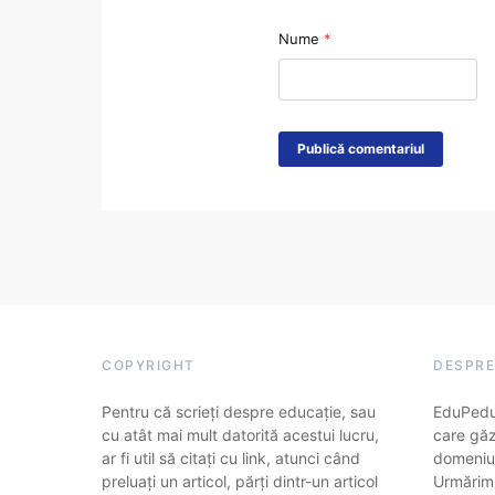
Nume
*
COPYRIGHT
DESPRE
Pentru că scrieți despre educație, sau
EduPedu.
cu atât mai mult datorită acestui lucru,
care găz
ar fi util să citați cu link, atunci când
domeniul
preluați un articol, părți dintr-un articol
Urmărim