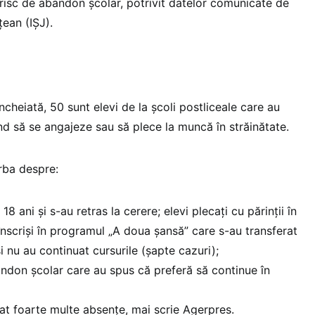
 risc de abandon şcolar, potrivit datelor comunicate de
ean (IŞJ).
ncheiată, 50 sunt elevi de la şcoli postliceale care au
ând să se angajeze sau să plece la muncă în străinătate.
orba despre:
 18 ani şi s-au retras la cerere; elevi plecaţi cu părinţii în
 înscrişi în programul „A doua şansă” care s-au transferat
şi nu au continuat cursurile (şapte cazuri);
bandon şcolar care au spus că preferă să continue în
at foarte multe absenţe, mai scrie Agerpres.