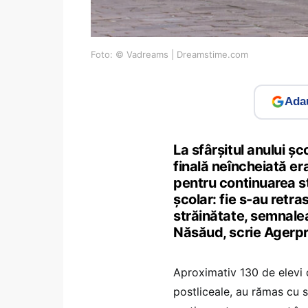
Foto: © Vadreams | Dreamstime.com
Adau
La sfârşitul anului ş
finală neîncheiată er
pentru continuarea st
școlar: fie s-au retra
străinătate, semnalea
Năsăud, scrie Agerpr
Aproximativ 130 de elevi d
postliceale, au rămas cu s