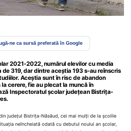
gă-ne ca sursă preferată în Google
colar 2021-2022, numărul elevilor cu media
a de 319, dar dintre aceştia 193 s-au reînscris
udiilor. Aceștia sunt în risc de abandon
s la cerere, fie au plecat la muncă în
ză Inspectoratul școlar județean Bistrița-
es.
in judeţul Bistriţa-Năsăud, cei mai mulţi de la şcolile
ituaţia neîncheiată odată cu debutul noului an şcolar,