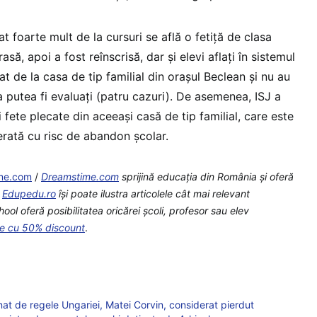
t foarte mult de la cursuri se află o fetiţă de clasa
trasă, apoi a fost reînscrisă, dar şi elevi aflaţi în sistemul
at de la casa de tip familial din oraşul Beclean şi nu au
 putea fi evaluaţi (patru cazuri). De asemenea, ISJ a
 fete plecate din aceeaşi casă de tip familial, care este
erată cu risc de abandon şcolar.
me.com
/
Dreamstime.com
sprijină educaţia din România şi oferă
e
Edupedu.ro
îşi poate ilustra articolele cât mai relevant
l oferă posibilitatea oricărei școli, profesor sau elev
te cu 50% discount
.
t de regele Ungariei, Matei Corvin, considerat pierdut