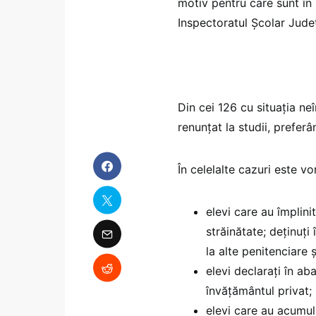
motiv pentru care sunt în
Inspectoratul Şcolar Judeţ
Din cei 126 cu situaţia neî
renunţat la studii, prefer
În celelalte cazuri este v
elevi care au împlinit
străinătate; deţinuţi
la alte penitenciare 
elevi declaraţi în a
învăţământul privat;
elevi care au acumul