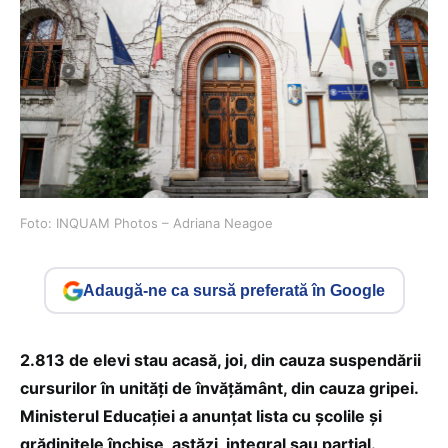
Foto: INQUAM Photos – Adriana Neagoe
Adaugă-ne ca sursă preferată în Google
2.813 de elevi stau acasă, joi, din cauza suspendării
cursurilor în unități de învățământ, din cauza gripei.
Ministerul Educației a anunțat lista cu școlile și
grădinițele închise, astăzi, integral sau parțial.