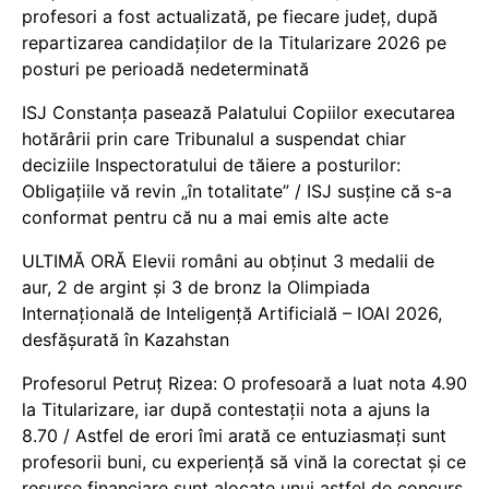
profesori a fost actualizată, pe fiecare județ, după
repartizarea candidaților de la Titularizare 2026 pe
posturi pe perioadă nedeterminată
ISJ Constanța pasează Palatului Copiilor executarea
hotărârii prin care Tribunalul a suspendat chiar
deciziile Inspectoratului de tăiere a posturilor:
Obligațiile vă revin „în totalitate” / ISJ susține că s-a
conformat pentru că nu a mai emis alte acte
ULTIMĂ ORĂ Elevii români au obținut 3 medalii de
aur, 2 de argint și 3 de bronz la Olimpiada
Internațională de Inteligență Artificială – IOAI 2026,
desfășurată în Kazahstan
Profesorul Petruț Rizea: O profesoară a luat nota 4.90
la Titularizare, iar după contestații nota a ajuns la
8.70 / Astfel de erori îmi arată ce entuziasmați sunt
profesorii buni, cu experiență să vină la corectat și ce
resurse financiare sunt alocate unui astfel de concurs