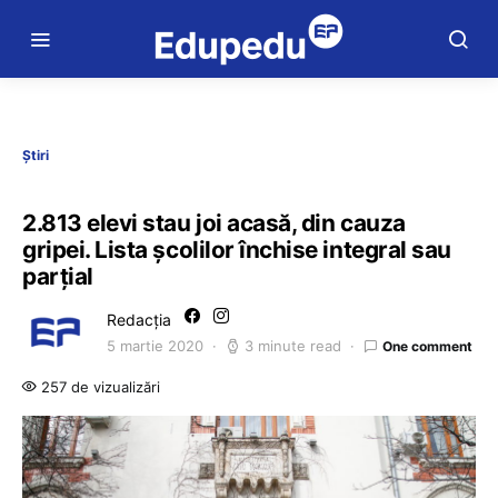
Știri
2.813 elevi stau joi acasă, din cauza
gripei. Lista școlilor închise integral sau
parțial
Redacția
5 martie 2020
3 minute read
One comment
257 de vizualizări