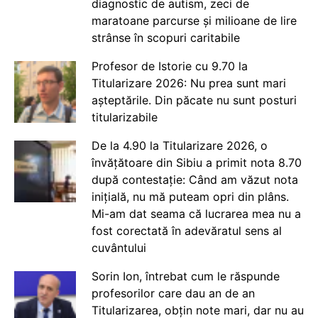
diagnostic de autism, zeci de
maratoane parcurse și milioane de lire
strânse în scopuri caritabile
Profesor de Istorie cu 9.70 la
Titularizare 2026: Nu prea sunt mari
așteptările. Din păcate nu sunt posturi
titularizabile
De la 4.90 la Titularizare 2026, o
învățătoare din Sibiu a primit nota 8.70
după contestație: Când am văzut nota
inițială, nu mă puteam opri din plâns.
Mi-am dat seama că lucrarea mea nu a
fost corectată în adevăratul sens al
cuvântului
Sorin Ion, întrebat cum le răspunde
profesorilor care dau an de an
Titularizarea, obțin note mari, dar nu au