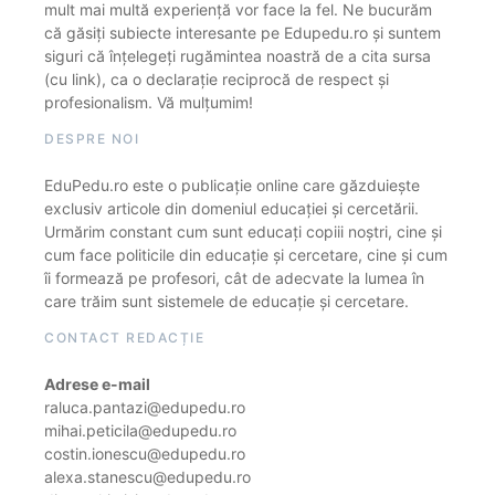
mult mai multă experiență vor face la fel. Ne bucurăm
că găsiți subiecte interesante pe Edupedu.ro și suntem
siguri că înțelegeți rugămintea noastră de a cita sursa
(cu link), ca o declarație reciprocă de respect și
profesionalism. Vă mulțumim!
DESPRE NOI
EduPedu.ro este o publicație online care găzduiește
exclusiv articole din domeniul educației și cercetării.
Urmărim constant cum sunt educați copiii noștri, cine și
cum face politicile din educație și cercetare, cine și cum
îi formează pe profesori, cât de adecvate la lumea în
care trăim sunt sistemele de educație și cercetare.
CONTACT REDACȚIE
Adrese e-mail
raluca.pantazi@edupedu.ro
mihai.peticila@edupedu.ro
costin.ionescu@edupedu.ro
alexa.stanescu@edupedu.ro