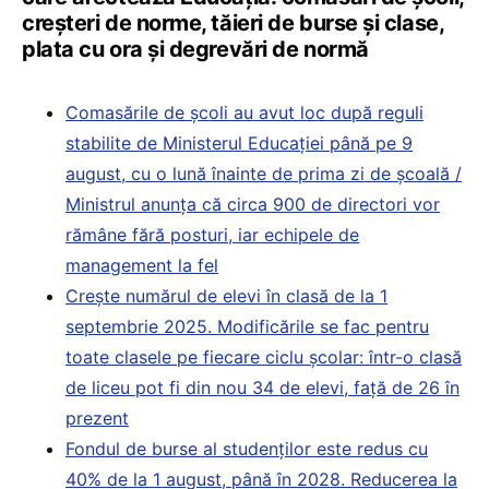
creșteri de norme, tăieri de burse și clase,
plata cu ora și degrevări de normă
Comasările de școli au avut loc după reguli
stabilite de Ministerul Educației până pe 9
august, cu o lună înainte de prima zi de școală /
Ministrul anunța că circa 900 de directori vor
rămâne fără posturi, iar echipele de
management la fel
Crește numărul de elevi în clasă de la 1
septembrie 2025. Modificările se fac pentru
toate clasele pe fiecare ciclu școlar: într-o clasă
de liceu pot fi din nou 34 de elevi, față de 26 în
prezent
Fondul de burse al studenților este redus cu
40% de la 1 august, până în 2028. Reducerea la