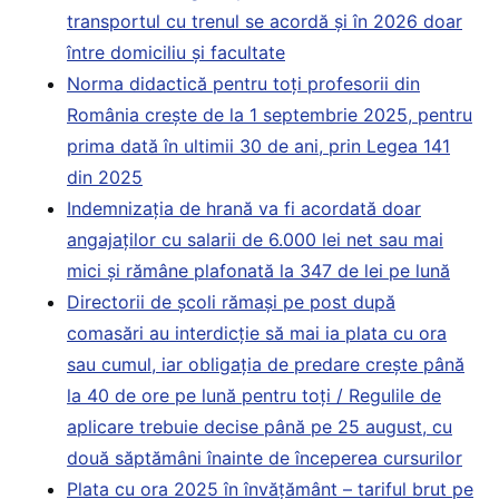
transportul cu trenul se acordă și în 2026 doar
între domiciliu și facultate
Norma didactică pentru toți profesorii din
România crește de la 1 septembrie 2025, pentru
prima dată în ultimii 30 de ani, prin Legea 141
din 2025
Indemnizația de hrană va fi acordată doar
angajaților cu salarii de 6.000 lei net sau mai
mici și rămâne plafonată la 347 de lei pe lună
Directorii de școli rămași pe post după
comasări au interdicție să mai ia plata cu ora
sau cumul, iar obligația de predare crește până
la 40 de ore pe lună pentru toți / Regulile de
aplicare trebuie decise până pe 25 august, cu
două săptămâni înainte de începerea cursurilor
Plata cu ora 2025 în învățământ – tariful brut pe