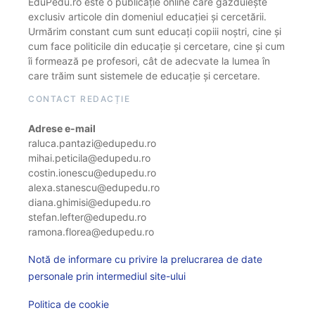
EduPedu.ro este o publicație online care găzduiește
exclusiv articole din domeniul educației și cercetării.
Urmărim constant cum sunt educați copiii noștri, cine și
cum face politicile din educație și cercetare, cine și cum
îi formează pe profesori, cât de adecvate la lumea în
care trăim sunt sistemele de educație și cercetare.
CONTACT REDACȚIE
Adrese e-mail
raluca.pantazi@edupedu.ro
mihai.peticila@edupedu.ro
costin.ionescu@edupedu.ro
alexa.stanescu@edupedu.ro
diana.ghimisi@edupedu.ro
stefan.lefter@edupedu.ro
ramona.florea@edupedu.ro
Notă de informare cu privire la prelucrarea de date
personale prin intermediul site-ului
Politica de cookie