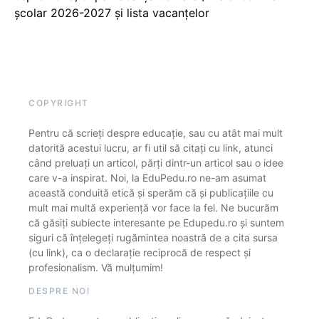
școlar 2026-2027 și lista vacanțelor
COPYRIGHT
Pentru că scrieți despre educație, sau cu atât mai mult
datorită acestui lucru, ar fi util să citați cu link, atunci
când preluați un articol, părți dintr-un articol sau o idee
care v-a inspirat. Noi, la EduPedu.ro ne-am asumat
această conduită etică și sperăm că și publicațiile cu
mult mai multă experiență vor face la fel. Ne bucurăm
că găsiți subiecte interesante pe Edupedu.ro și suntem
siguri că înțelegeți rugămintea noastră de a cita sursa
(cu link), ca o declarație reciprocă de respect și
profesionalism. Vă mulțumim!
DESPRE NOI