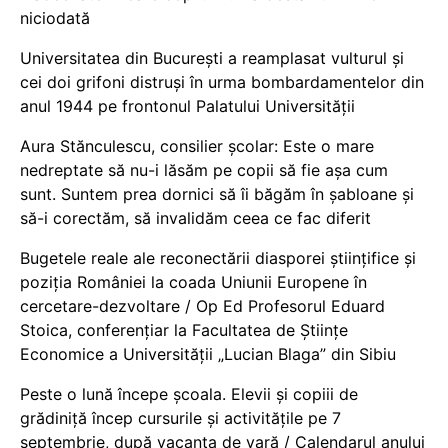
niciodată
Universitatea din București a reamplasat vulturul și
cei doi grifoni distruși în urma bombardamentelor din
anul 1944 pe frontonul Palatului Universității
Aura Stănculescu, consilier școlar: Este o mare
nedreptate să nu-i lăsăm pe copii să fie așa cum
sunt. Suntem prea dornici să îi băgăm în șabloane și
să-i corectăm, să invalidăm ceea ce fac diferit
Bugetele reale ale reconectării diasporei științifice și
poziția României la coada Uniunii Europene în
cercetare-dezvoltare / Op Ed Profesorul Eduard
Stoica, conferențiar la Facultatea de Științe
Economice a Universității „Lucian Blaga” din Sibiu
Peste o lună începe școala. Elevii și copiii de
grădiniță încep cursurile și activitățile pe 7
septembrie, după vacanța de vară / Calendarul anului