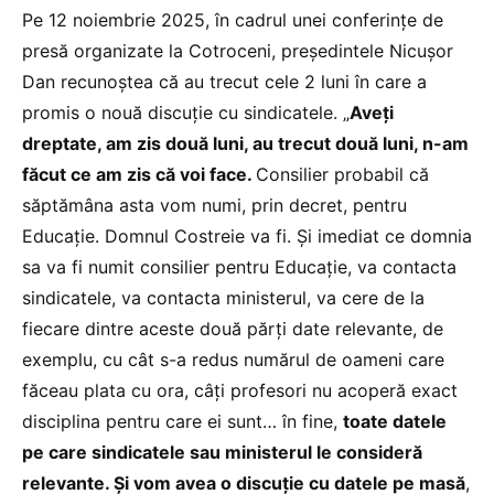
Pe 12 noiembrie 2025, în cadrul unei conferințe de
presă organizate la Cotroceni, președintele Nicușor
Dan recunoștea că au trecut cele 2 luni în care a
promis o nouă discuție cu sindicatele. „
Aveți
dreptate, am zis două luni, au trecut două luni, n-am
făcut ce am zis că voi face.
Consilier probabil că
săptămâna asta vom numi, prin decret, pentru
Educație. Domnul Costreie va fi. Și imediat ce domnia
sa va fi numit consilier pentru Educație, va contacta
sindicatele, va contacta ministerul, va cere de la
fiecare dintre aceste două părți date relevante, de
exemplu, cu cât s-a redus numărul de oameni care
făceau plata cu ora, câți profesori nu acoperă exact
disciplina pentru care ei sunt… în fine,
toate datele
pe care sindicatele sau ministerul le consideră
relevante. Și vom avea o discuție cu datele pe masă
,