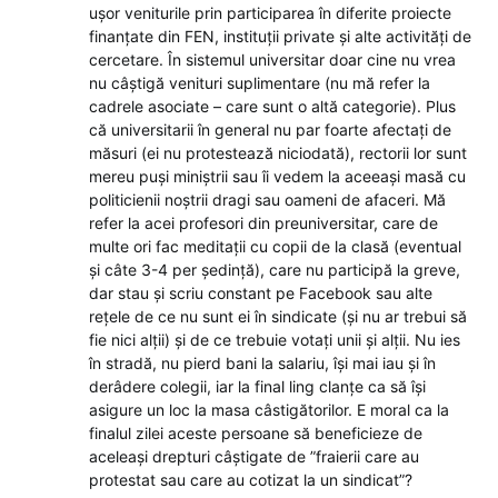
ușor veniturile prin participarea în diferite proiecte
finanțate din FEN, instituții private și alte activități de
cercetare. În sistemul universitar doar cine nu vrea
nu câștigă venituri suplimentare (nu mă refer la
cadrele asociate – care sunt o altă categorie). Plus
că universitarii în general nu par foarte afectați de
măsuri (ei nu protestează niciodată), rectorii lor sunt
mereu puși miniștrii sau îi vedem la aceeași masă cu
politicienii noștrii dragi sau oameni de afaceri. Mă
refer la acei profesori din preuniversitar, care de
multe ori fac meditații cu copii de la clasă (eventual
și câte 3-4 per ședință), care nu participă la greve,
dar stau și scriu constant pe Facebook sau alte
rețele de ce nu sunt ei în sindicate (și nu ar trebui să
fie nici alții) și de ce trebuie votați unii și alții. Nu ies
în stradă, nu pierd bani la salariu, își mai iau și în
derâdere colegii, iar la final ling clanțe ca să își
asigure un loc la masa câstigătorilor. E moral ca la
finalul zilei aceste persoane să beneficieze de
aceleași drepturi câștigate de ”fraierii care au
protestat sau care au cotizat la un sindicat”?