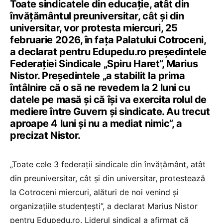
Toate sindicatele din educație, atât din
învățământul preuniversitar, cât și din
universitar, vor protesta miercuri, 25
februarie 2026, în fața Palatului Cotroceni,
a declarat pentru Edupedu.ro președintele
Federației Sindicale „Spiru Haret”, Marius
Nistor. Președintele „a stabilit la prima
întâlnire că o să ne revedem la 2 luni cu
datele pe masă și că își va exercita rolul de
mediere între Guvern și sindicate. Au trecut
aproape 4 luni și nu a mediat nimic”, a
precizat Nistor.
„Toate cele 3 federații sindicale din învățământ, atât
din preuniversitar, cât și din universitar, protestează
la Cotroceni miercuri, alături de noi venind și
organizațiile studențești”, a declarat Marius Nistor
pentru Edupedu.ro. Liderul sindical a afirmat că