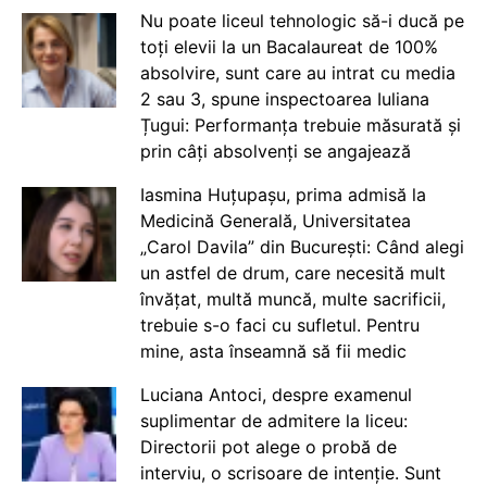
Nu poate liceul tehnologic să-i ducă pe
toți elevii la un Bacalaureat de 100%
absolvire, sunt care au intrat cu media
2 sau 3, spune inspectoarea Iuliana
Țugui: Performanța trebuie măsurată și
prin câți absolvenți se angajează
Iasmina Huțupașu, prima admisă la
Medicină Generală, Universitatea
„Carol Davila” din București: Când alegi
un astfel de drum, care necesită mult
învățat, multă muncă, multe sacrificii,
trebuie s-o faci cu sufletul. Pentru
mine, asta înseamnă să fii medic
Luciana Antoci, despre examenul
suplimentar de admitere la liceu:
Directorii pot alege o probă de
interviu, o scrisoare de intenție. Sunt