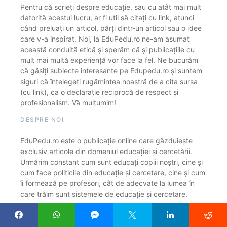
Pentru că scrieți despre educație, sau cu atât mai mult
datorită acestui lucru, ar fi util să citați cu link, atunci
când preluați un articol, părți dintr-un articol sau o idee
care v-a inspirat. Noi, la EduPedu.ro ne-am asumat
această conduită etică și sperăm că și publicațiile cu
mult mai multă experiență vor face la fel. Ne bucurăm
că găsiți subiecte interesante pe Edupedu.ro și suntem
siguri că înțelegeți rugămintea noastră de a cita sursa
(cu link), ca o declarație reciprocă de respect și
profesionalism. Vă mulțumim!
DESPRE NOI
EduPedu.ro este o publicație online care găzduiește
exclusiv articole din domeniul educației și cercetării.
Urmărim constant cum sunt educați copiii noștri, cine și
cum face politicile din educație și cercetare, cine și cum
îi formează pe profesori, cât de adecvate la lumea în
care trăim sunt sistemele de educație și cercetare.
CONTACT REDACȚIE