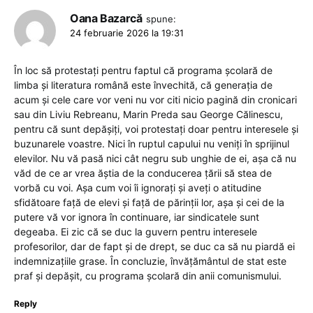
Oana Bazarcă
spune:
24 februarie 2026 la 19:31
În loc să protestați pentru faptul că programa școlară de
limba și literatura română este învechită, că generația de
acum și cele care vor veni nu vor citi nicio pagină din cronicari
sau din Liviu Rebreanu, Marin Preda sau George Călinescu,
pentru că sunt depășiți, voi protestați doar pentru interesele și
buzunarele voastre. Nici în ruptul capului nu veniți în sprijinul
elevilor. Nu vă pasă nici cât negru sub unghie de ei, așa că nu
văd de ce ar vrea ăștia de la conducerea țării să stea de
vorbă cu voi. Așa cum voi îi ignorați și aveți o atitudine
sfidătoare față de elevi și față de părinții lor, așa și cei de la
putere vă vor ignora în continuare, iar sindicatele sunt
degeaba. Ei zic că se duc la guvern pentru interesele
profesorilor, dar de fapt și de drept, se duc ca să nu piardă ei
indemnizațiile grase. În concluzie, învățământul de stat este
praf și depășit, cu programa școlară din anii comunismului.
Reply