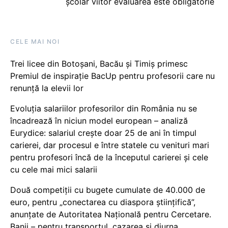
școlar viitor evaluarea este obligatorie
CELE MAI NOI
Trei licee din Botoșani, Bacău și Timiș primesc
Premiul de inspirație BacUp pentru profesorii care nu
renunță la elevii lor
Evoluția salariilor profesorilor din România nu se
încadrează în niciun model european – analiză
Eurydice: salariul crește doar 25 de ani în timpul
carierei, dar procesul e între statele cu venituri mari
pentru profesori încă de la începutul carierei și cele
cu cele mai mici salarii
Două competiții cu bugete cumulate de 40.000 de
euro, pentru „conectarea cu diaspora științifică”,
anunțate de Autoritatea Națională pentru Cercetare.
Banii – pentru transportul, cazarea și diurna