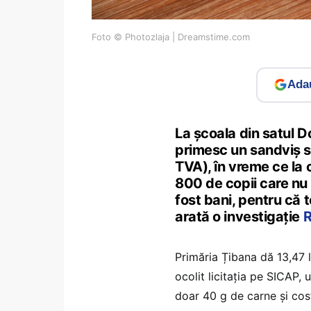
Foto © Photozlaja | Dreamstime.com
Adau
La școala din satul D
primesc un sandviș su
TVA), în vreme ce la 
800 de copii care nu
fost bani, pentru că 
arată o investigație
R
Primăria Țibana dă 13,47 
ocolit licitația pe SICAP,
doar 40 g de carne și cost