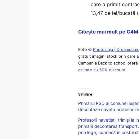
care a primit contra
13,47 de lei/bucată 
Citește mai mult pe G4M
Foto ©
Photozlaja | Dreamstim
gratuit imagini stock prin care
Campania Back to school oferă p
calitate cu 50% discount
.
Similare
Primarul PSD al comunei ieșen
deconteze naveta profesorilor:
Profesorii navetiști, trimiși l
primării decontarea transport
prin lege, cuprinsă în costul 