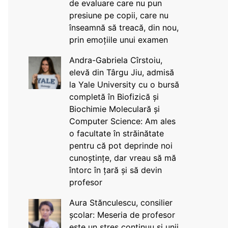
de evaluare care nu pun
presiune pe copii, care nu
înseamnă să treacă, din nou,
prin emoțiile unui examen
Andra-Gabriela Cîrstoiu,
elevă din Târgu Jiu, admisă
la Yale University cu o bursă
completă în Biofizică și
Biochimie Moleculară și
Computer Science: Am ales
o facultate în străinătate
pentru că pot deprinde noi
cunoștințe, dar vreau să mă
întorc în țară și să devin
profesor
Aura Stănculescu, consilier
școlar: Meseria de profesor
este un stres continuu și unii