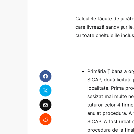
Calculele făcute de jucăto
care livrează sandvișurile
cu toate cheltuielile inclu
Primăria Țibana a or
SICAP, două licitați
localitate. Prima pro
sesizat mai multe ner
tuturor celor 4 firme
anulat procedura. A 
SICAP. A fost urcat d
procedura de la fina