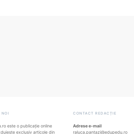
 NOI
CONTACT REDACȚIE
ro este o publicație online
Adrese e-mail
duiește exclusiv articole din
raluca.pantazi@edupedu.ro