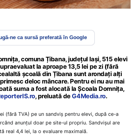
gă-ne ca sursă preferată în Google
omnița, comuna Țibana, județul Iași, 515 elevi
praevaluat la aproape 13,5 lei pe zi (fără
cealaltă școală din Țibana sunt arondați alți
 primesc deloc mâncare. Pentru ei nu au mai
toată suma a fost alocată la Școala Domnița,
eporterIS.ro
, preluată de
G4Media.ro
.
lei (fără TVA) pe un sandviș pentru elevi, după ce-a
 urcând anunțul doar pe site-ul propriu. Sandvișul are
ă real 4,4 lei, la o evaluare maximală.