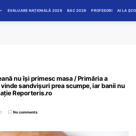
EVALUARE NAȚIONALĂ 2026
BAC 2026
PROFESORI
AI LA ȘC
ană nu își primesc masa / Primăria a
 vinde sandvișuri prea scumpe, iar banii nu
gație Reporteris.ro
d
No comments