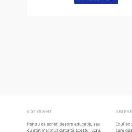
COPYRIGHT
DESPRE
Pentru că scrieți despre educație, sau
EduPedu.
cu atât mai mult datorită acestui lucru,
care găz