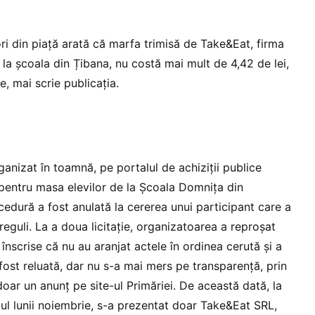
ri din piață arată că marfa trimisă de Take&Eat, firma
, la școala din Țibana, nu costă mai mult de 4,42 de lei,
se, mai scrie publicația.
ganizat în toamnă, pe portalul de achiziții publice
i pentru masa elevilor de la Școala Domnița din
cedură a fost anulată la cererea unui participant care a
eguli. La a doua licitație, organizatoarea a reproșat
 înscrise că nu au aranjat actele în ordinea cerută și a
fost reluată, dar nu s-a mai mers pe transparență, prin
oar un anunț pe site-ul Primăriei. De această dată, la
lul lunii noiembrie, s-a prezentat doar Take&Eat SRL,