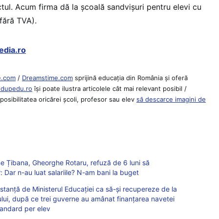
ctul. Acum firma dă la școală sandvișuri pentru elevi cu
(fără TVA).
edia.ro
e.com
/
Dreamstime.com
sprijină educaţia din România şi oferă
Edupedu.ro
îşi poate ilustra articolele cât mai relevant posibil /
osibilitatea oricărei școli, profesor sau elev
să descarce imagini de
e Țibana, Gheorghe Rotaru, refuză de 6 luni să
 Dar n-au luat salariile? N-am bani la buget
a instanță de Ministerul Educației ca să-și recupereze de la
ului, după ce trei guverne au amânat finanțarea navetei
standard per elev