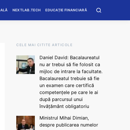
OALĂ
NEXTLAB.TECH
EDUCAȚIE FINANCIARĂ
CELE MAI CITITE ARTICOLE
Daniel David: Bacalaureatul
nu ar trebui să fie folosit ca
mijloc de intrare la facultate.
Bacalaureatul trebuie să fie
un examen care certifică
competențele pe care le ai
după parcursul unui
învățământ obligatoriu
Ministrul Mihai Dimian,
despre publicarea numelor