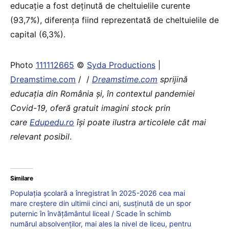
educaţie a fost deţinută de cheltuielile curente
(93,7%), diferenţa fiind reprezentată de cheltuielile de
capital (6,3%).
Photo
111112665
©
Syda Productions
|
Dreamstime.com
/ /
Dreamstime.com
sprijină
educaţia din România şi, în contextul pandemiei
Covid-19, oferă gratuit imagini stock prin
care
Edupedu.ro
îşi poate ilustra articolele cât mai
relevant posibil
.
Similare
Populația școlară a înregistrat în 2025-2026 cea mai
mare creștere din ultimii cinci ani, susținută de un spor
puternic în învățământul liceal / Scade în schimb
numărul absolvenților, mai ales la nivel de liceu, pentru