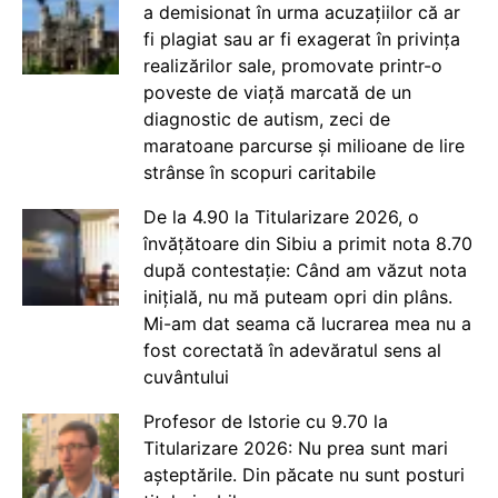
a demisionat în urma acuzațiilor că ar
fi plagiat sau ar fi exagerat în privința
realizărilor sale, promovate printr-o
poveste de viață marcată de un
diagnostic de autism, zeci de
maratoane parcurse și milioane de lire
strânse în scopuri caritabile
De la 4.90 la Titularizare 2026, o
învățătoare din Sibiu a primit nota 8.70
după contestație: Când am văzut nota
inițială, nu mă puteam opri din plâns.
Mi-am dat seama că lucrarea mea nu a
fost corectată în adevăratul sens al
cuvântului
Profesor de Istorie cu 9.70 la
Titularizare 2026: Nu prea sunt mari
așteptările. Din păcate nu sunt posturi