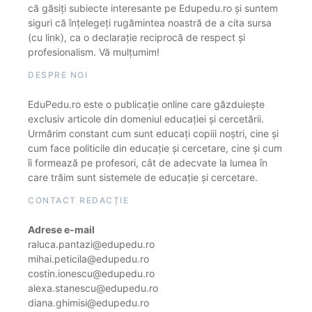
că găsiți subiecte interesante pe Edupedu.ro și suntem
siguri că înțelegeți rugămintea noastră de a cita sursa
(cu link), ca o declarație reciprocă de respect și
profesionalism. Vă mulțumim!
DESPRE NOI
EduPedu.ro este o publicație online care găzduiește
exclusiv articole din domeniul educației și cercetării.
Urmărim constant cum sunt educați copiii noștri, cine și
cum face politicile din educație și cercetare, cine și cum
îi formează pe profesori, cât de adecvate la lumea în
care trăim sunt sistemele de educație și cercetare.
CONTACT REDACȚIE
Adrese e-mail
raluca.pantazi@edupedu.ro
mihai.peticila@edupedu.ro
costin.ionescu@edupedu.ro
alexa.stanescu@edupedu.ro
diana.ghimisi@edupedu.ro