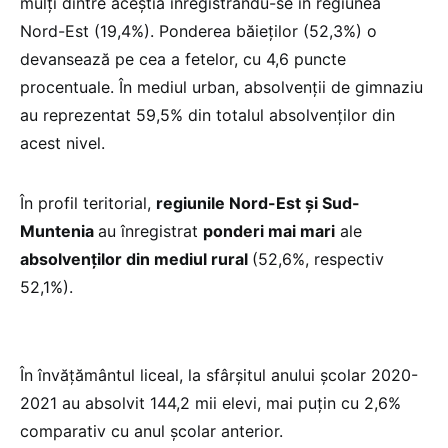
mulţi dintre aceştia înregistrându-se în regiunea
Nord-Est (19,4%). Ponderea băieţilor (52,3%) o
devansează pe cea a fetelor, cu 4,6 puncte
procentuale. În mediul urban, absolvenţii de gimnaziu
au reprezentat 59,5% din totalul absolvenţilor din
acest nivel.
În profil teritorial,
regiunile Nord-Est şi Sud-
Muntenia
au înregistrat
ponderi mai mari
ale
absolvenţilor din mediul rural
(52,6%, respectiv
52,1%).
În învăţământul liceal, la sfârşitul anului şcolar 2020-
2021 au absolvit 144,2 mii elevi, mai puțin cu 2,6%
comparativ cu anul şcolar anterior.