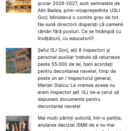
școlar 2026-2027, sunt semnalate de
Alin Badea, prim-vicepreședinte USLI
Gorj: Ministerul o comite grav de tot.
Ne sună directorii disperați că oamenii
rămân fără posturi. Ce se întâmplă cu
învățătorii, cu educatorii?
Șeful ISJ Gorj, alți 8 inspectori și
personal auxiliar trebuie să returneze
peste 55.000 de lei, bani acordați
pentru decontarea navetei, timp de
peste un an / Inspectorul general,
Marian Staicu: La vremea aceea nu
eram inspector șef. ISJ ne-a cerut să
depunem documente pentru
decontarea navetei
Mai mulți părinți solicită, într-o petiție,
anularea deciziei ISMB de a nu mai