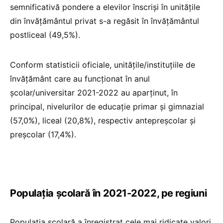
semnificativă pondere a elevilor înscrişi în unităţile
din învăţământul privat s-a regăsit în învăţământul
postliceal (49,5%).
Conform statisticii oficiale, unităţile/instituţiile de
învăţământ care au funcţionat în anul
şcolar/universitar 2021-2022 au aparţinut, în
principal, nivelurilor de educaţie primar şi gimnazial
(57,0%), liceal (20,8%), respectiv antepreşcolar şi
preşcolar (17,4%).
Populația școlară în 2021-2022, pe regiuni
Populaţia şcolară a înregistrat cele mai ridicate valori