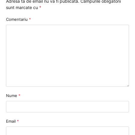
Adresa ta de email nu va fi publicată.
Câmpurile obligatorii
sunt marcate cu
*
Comentariu
*
Nume
*
Email
*