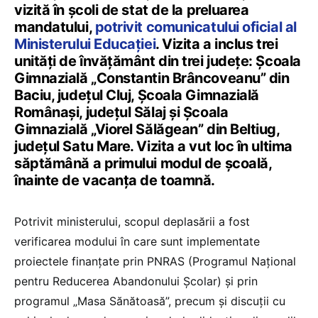
vizită în școli de stat de la preluarea
mandatului,
potrivit comunicatului oficial al
Ministerului Educației
. Vizita a inclus trei
unități de învățământ din trei județe: Școala
Gimnazială „Constantin Brâncoveanu” din
Baciu, județul Cluj, Școala Gimnazială
Românași, județul Sălaj și Școala
Gimnazială „Viorel Sălăgean” din Beltiug,
județul Satu Mare. Vizita a vut loc în ultima
săptămână a primului modul de școală,
înainte de vacanța de toamnă.
Potrivit ministerului, scopul deplasării a fost
verificarea modului în care sunt implementate
proiectele finanțate prin PNRAS (Programul Național
pentru Reducerea Abandonului Școlar) și prin
programul „Masa Sănătoasă”, precum și discuții cu