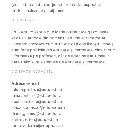
(cu link), ca o declarație reciprocă de respect și
profesionalism. Vă mulțumim!
DESPRE NOI
EduPedu.ro este o publicație online care găzduiește
exclusiv articole din domeniul educației și cercetării.
Urmărim constant cum sunt educați copiii noștri, cine și
cum face politicile din educație și cercetare, cine și cum
îi formează pe profesori, cât de adecvate la lumea în
care trăim sunt sistemele de educație și cercetare.
CONTACT REDACȚIE
Adrese e-mail
raluca.pantazi@edupedu.ro
mihai.peticila@edupedu.ro
costin.ionescu@edupedu.ro
alexa.stanescu@edupedu.ro
diana.ghimisi@edupedu.ro
stefan.lefter@edupedu.ro
ramona.florea@edupedu.ro