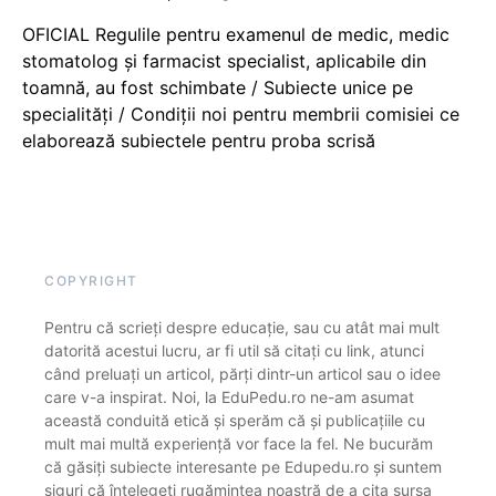
OFICIAL Regulile pentru examenul de medic, medic
stomatolog și farmacist specialist, aplicabile din
toamnă, au fost schimbate / Subiecte unice pe
specialități / Condiții noi pentru membrii comisiei ce
elaborează subiectele pentru proba scrisă
COPYRIGHT
Pentru că scrieți despre educație, sau cu atât mai mult
datorită acestui lucru, ar fi util să citați cu link, atunci
când preluați un articol, părți dintr-un articol sau o idee
care v-a inspirat. Noi, la EduPedu.ro ne-am asumat
această conduită etică și sperăm că și publicațiile cu
mult mai multă experiență vor face la fel. Ne bucurăm
că găsiți subiecte interesante pe Edupedu.ro și suntem
siguri că înțelegeți rugămintea noastră de a cita sursa