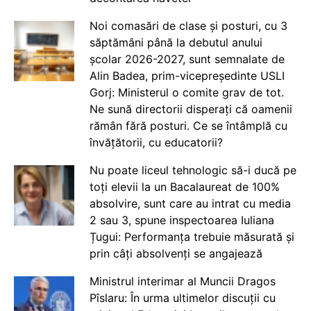
Noi comasări de clase și posturi, cu 3
săptămâni până la debutul anului
școlar 2026-2027, sunt semnalate de
Alin Badea, prim-vicepreședinte USLI
Gorj: Ministerul o comite grav de tot.
Ne sună directorii disperați că oamenii
rămân fără posturi. Ce se întâmplă cu
învățătorii, cu educatorii?
Nu poate liceul tehnologic să-i ducă pe
toți elevii la un Bacalaureat de 100%
absolvire, sunt care au intrat cu media
2 sau 3, spune inspectoarea Iuliana
Țugui: Performanța trebuie măsurată și
prin câți absolvenți se angajează
Ministrul interimar al Muncii Dragos
Pîslaru: În urma ultimelor discuții cu