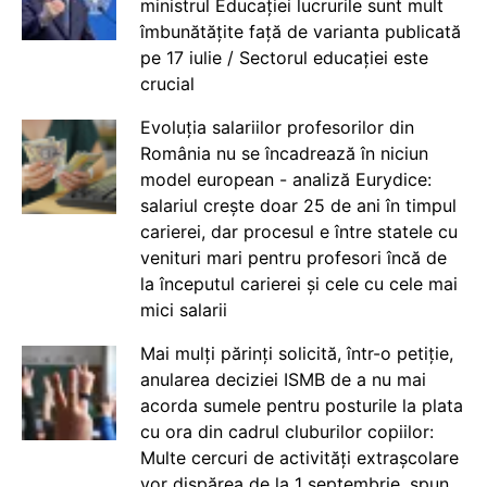
ministrul Educației lucrurile sunt mult
îmbunătățite față de varianta publicată
pe 17 iulie / Sectorul educației este
crucial
Evoluția salariilor profesorilor din
România nu se încadrează în niciun
model european - analiză Eurydice:
salariul crește doar 25 de ani în timpul
carierei, dar procesul e între statele cu
venituri mari pentru profesori încă de
la începutul carierei și cele cu cele mai
mici salarii
Mai mulți părinți solicită, într-o petiție,
anularea deciziei ISMB de a nu mai
acorda sumele pentru posturile la plata
cu ora din cadrul cluburilor copiilor:
Multe cercuri de activități extrașcolare
vor dispărea de la 1 septembrie, spun