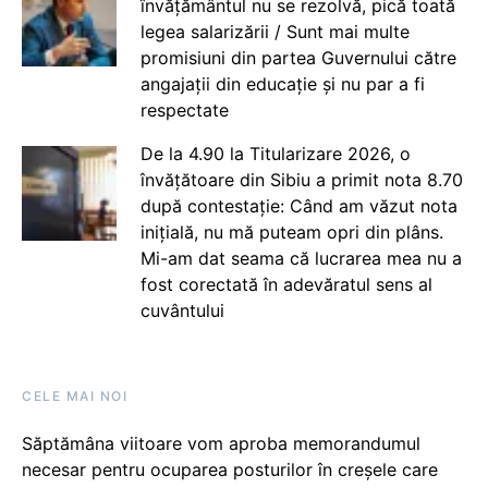
învățământul nu se rezolvă, pică toată
legea salarizării / Sunt mai multe
promisiuni din partea Guvernului către
angajații din educație și nu par a fi
respectate
De la 4.90 la Titularizare 2026, o
învățătoare din Sibiu a primit nota 8.70
după contestație: Când am văzut nota
inițială, nu mă puteam opri din plâns.
Mi-am dat seama că lucrarea mea nu a
fost corectată în adevăratul sens al
cuvântului
CELE MAI NOI
Săptămâna viitoare vom aproba memorandumul
necesar pentru ocuparea posturilor în creșele care