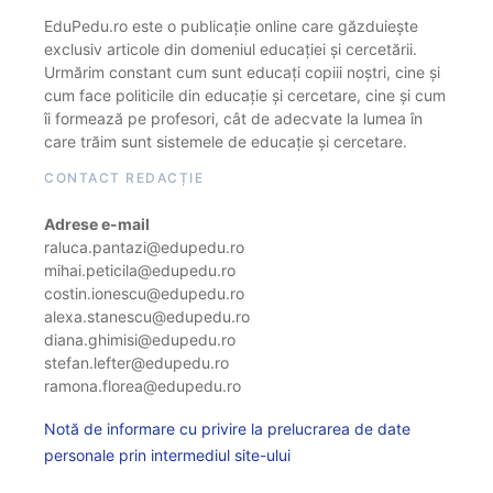
EduPedu.ro este o publicație online care găzduiește
exclusiv articole din domeniul educației și cercetării.
Urmărim constant cum sunt educați copiii noștri, cine și
cum face politicile din educație și cercetare, cine și cum
îi formează pe profesori, cât de adecvate la lumea în
care trăim sunt sistemele de educație și cercetare.
CONTACT REDACȚIE
Adrese e-mail
raluca.pantazi@edupedu.ro
mihai.peticila@edupedu.ro
costin.ionescu@edupedu.ro
alexa.stanescu@edupedu.ro
diana.ghimisi@edupedu.ro
stefan.lefter@edupedu.ro
ramona.florea@edupedu.ro
Notă de informare cu privire la prelucrarea de date
personale prin intermediul site-ului