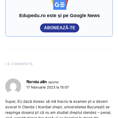
Edupedu.ro este și pe Google News
ABONEAZĂ-TE
13 COMMENTS
floroiu alin
spune:
17 februarie 2023 la 15:07
Super, EU dacă doresc să mă înscriu la examen pt a deveni
avocat în Olanda ( licențiat drept, universitatea București) se
respinge dosarul pt că nu am studiat dreptul olandez – penal,
civil, constituțional,dar dacă vii ca licențiat în drept din