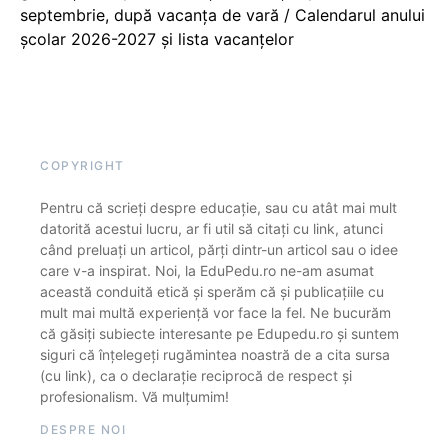
septembrie, după vacanța de vară / Calendarul anului
școlar 2026-2027 și lista vacanțelor
COPYRIGHT
Pentru că scrieți despre educație, sau cu atât mai mult
datorită acestui lucru, ar fi util să citați cu link, atunci
când preluați un articol, părți dintr-un articol sau o idee
care v-a inspirat. Noi, la EduPedu.ro ne-am asumat
această conduită etică și sperăm că și publicațiile cu
mult mai multă experiență vor face la fel. Ne bucurăm
că găsiți subiecte interesante pe Edupedu.ro și suntem
siguri că înțelegeți rugămintea noastră de a cita sursa
(cu link), ca o declarație reciprocă de respect și
profesionalism. Vă mulțumim!
DESPRE NOI