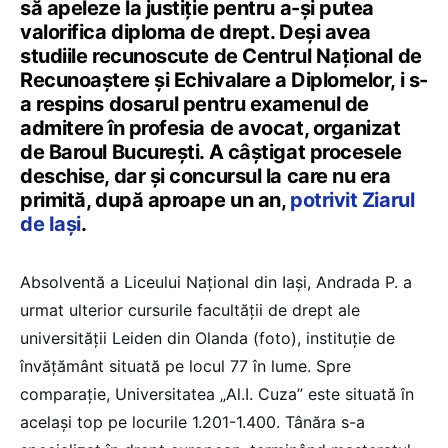
să apeleze la justiţie pentru a-şi putea
valorifica diploma de drept. Deși avea
studiile recunoscute de Centrul Naţional de
Recunoaştere şi Echivalare a Diplomelor, i s-
a respins dosarul pentru examenul de
admitere în profesia de avocat, organizat
de Baroul Bucureşti. A câştigat procesele
deschise, dar şi concursul la care nu era
primită, după aproape un an,
potrivit Ziarul
de Iași
.
Absolventă a Liceului Naţional din Iaşi, Andrada P. a
urmat ulterior cursurile facultăţii de drept ale
universităţii Leiden din Olanda (foto), instituţie de
învăţământ situată pe locul 77 în lume. Spre
comparaţie, Universitatea „Al.I. Cuza” este situată în
acelaşi top pe locurile 1.201-1.400. Tânăra s-a