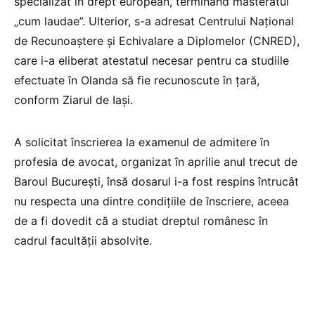
specializat în drept european, terminând masteratul
„cum laudae”. Ulterior, s-a adresat Centrului Naţional
de Recunoaştere şi Echivalare a Diplomelor (CNRED),
care i-a eliberat atestatul necesar pentru ca studiile
efectuate în Olanda să fie recunoscute în ţară,
conform Ziarul de Iași.
A solicitat înscrierea la examenul de admitere în
profesia de avocat, organizat în aprilie anul trecut de
Baroul Bucureşti, însă dosarul i-a fost respins întrucât
nu respecta una dintre condiţiile de înscriere, aceea
de a fi dovedit că a studiat dreptul românesc în
cadrul facultăţii absolvite.