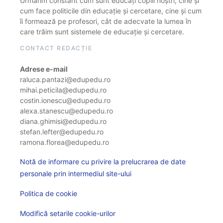
Urmărim constant cum sunt educați copiii noștri, cine și
cum face politicile din educație și cercetare, cine și cum
îi formează pe profesori, cât de adecvate la lumea în
care trăim sunt sistemele de educație și cercetare.
CONTACT REDACȚIE
Adrese e-mail
raluca.pantazi@edupedu.ro
mihai.peticila@edupedu.ro
costin.ionescu@edupedu.ro
alexa.stanescu@edupedu.ro
diana.ghimisi@edupedu.ro
stefan.lefter@edupedu.ro
ramona.florea@edupedu.ro
Notă de informare cu privire la prelucrarea de date
personale prin intermediul site-ului
Politica de cookie
Modifică setarile cookie-urilor