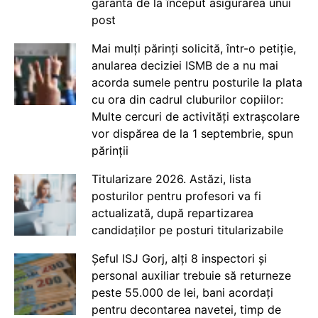
garanta de la început asigurarea unui
post
Mai mulți părinți solicită, într-o petiție,
anularea deciziei ISMB de a nu mai
acorda sumele pentru posturile la plata
cu ora din cadrul cluburilor copiilor:
Multe cercuri de activități extrașcolare
vor dispărea de la 1 septembrie, spun
părinții
Titularizare 2026. Astăzi, lista
posturilor pentru profesori va fi
actualizată, după repartizarea
candidaților pe posturi titularizabile
Șeful ISJ Gorj, alți 8 inspectori și
personal auxiliar trebuie să returneze
peste 55.000 de lei, bani acordați
pentru decontarea navetei, timp de