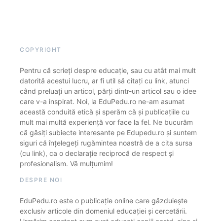
COPYRIGHT
Pentru că scrieți despre educație, sau cu atât mai mult
datorită acestui lucru, ar fi util să citați cu link, atunci
când preluați un articol, părți dintr-un articol sau o idee
care v-a inspirat. Noi, la EduPedu.ro ne-am asumat
această conduită etică și sperăm că și publicațiile cu
mult mai multă experiență vor face la fel. Ne bucurăm
că găsiți subiecte interesante pe Edupedu.ro și suntem
siguri că înțelegeți rugămintea noastră de a cita sursa
(cu link), ca o declarație reciprocă de respect și
profesionalism. Vă mulțumim!
DESPRE NOI
EduPedu.ro este o publicație online care găzduiește
exclusiv articole din domeniul educației și cercetării.