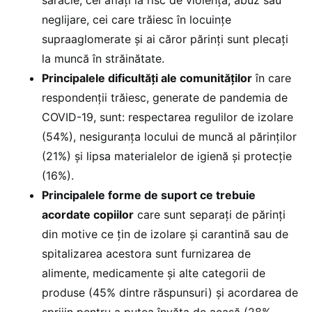
neglijare, cei care trăiesc în locuințe
supraaglomerate și ai căror părinți sunt plecați
la muncă în străinătate.
Principalele dificultăți ale comunităților
în care
respondenții trăiesc, generate de pandemia de
COVID-19, sunt: respectarea regulilor de izolare
(54%), nesiguranța locului de muncă al părinților
(21%) și lipsa materialelor de igienă și protecție
(16%).
Principalele forme de suport ce trebuie
acordate copiilor
care sunt separați de părinți
din motive ce țin de izolare și carantină sau de
spitalizarea acestora sunt furnizarea de
alimente, medicamente și alte categorii de
produse (45% dintre răspunsuri) și acordarea de
sprijin pentru a putea învăța de acasă (28%