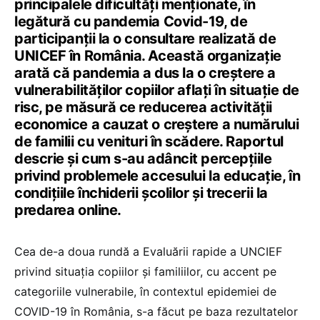
principalele dificultăți menționate, în
legătură cu pandemia Covid-19, de
participanții la o consultare realizată de
UNICEF în România. Această organizație
arată că pandemia a dus la o creștere a
vulnerabilităților copiilor aflați în situație de
risc, pe măsură ce reducerea activității
economice a cauzat o creștere a numărului
de familii cu venituri în scădere. Raportul
descrie și cum s-au adâncit percepțiile
privind problemele accesului la educație, în
condițiile închiderii școlilor și trecerii la
predarea online.
Cea de-a doua rundă a Evaluării rapide a UNCIEF
privind situația copiilor și familiilor, cu accent pe
categoriile vulnerabile, în contextul epidemiei de
COVID-19 în România, s-a făcut pe baza rezultatelor