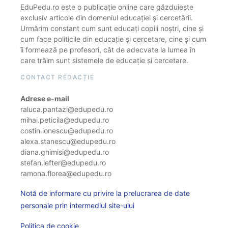
EduPedu.ro este o publicație online care găzduiește
exclusiv articole din domeniul educației și cercetării.
Urmărim constant cum sunt educați copiii noștri, cine și
cum face politicile din educație și cercetare, cine și cum
îi formează pe profesori, cât de adecvate la lumea în
care trăim sunt sistemele de educație și cercetare.
CONTACT REDACȚIE
Adrese e-mail
raluca.pantazi@edupedu.ro
mihai.peticila@edupedu.ro
costin.ionescu@edupedu.ro
alexa.stanescu@edupedu.ro
diana.ghimisi@edupedu.ro
stefan.lefter@edupedu.ro
ramona.florea@edupedu.ro
Notă de informare cu privire la prelucrarea de date
personale prin intermediul site-ului
Politica de cookie