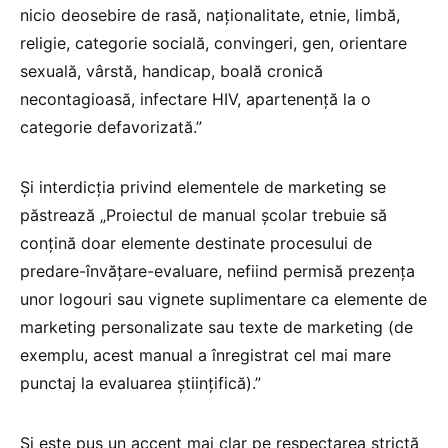
nicio deosebire de rasă, naţionalitate, etnie, limbă,
religie, categorie socială, convingeri, gen, orientare
sexuală, vârstă, handicap, boală cronică
necontagioasă, infectare HIV, apartenenţă la o
categorie defavorizată.”
Și interdicția privind elementele de marketing se
păstrează „Proiectul de manual şcolar trebuie să
conţină doar elemente destinate procesului de
predare-învăţare-evaluare, nefiind permisă prezenţa
unor logouri sau vignete suplimentare ca elemente de
marketing personalizate sau texte de marketing (de
exemplu, acest manual a înregistrat cel mai mare
punctaj la evaluarea ştiinţifică).”
Și este pus un accent mai clar pe respectarea strictă