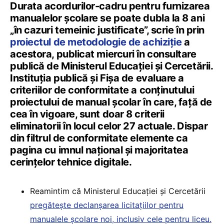
Durata acordurilor-cadru pentru furnizarea
manualelor școlare se poate dubla la 8 ani
„în cazuri temeinic justificate”, scrie în prin
proiectul de metodologie de achiziție
a
acestora, publicat miercuri în consultare
publică de Ministerul Educației și Cercetării.
Instituția publică și Fișa de evaluare a
criteriilor de conformitate a conţinutului
proiectului de manual şcolar în care, față de
cea în vigoare, sunt doar 8 criterii
eliminatorii în locul celor 27 actuale. Dispar
din filtrul de conformitate elemente ca
pagina cu imnul național și majoritatea
cerințelor tehnice digitale.
Reamintim că Ministerul Educației și Cercetării
pregătește declanșarea licitațiilor pentru
manualele școlare noi, inclusiv cele pentru liceu.