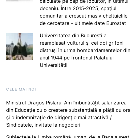
calculate pe cap de locuitor, în ultimul
deceniu. Între 2015-2025, spațiul
comunitar a crescut masiv cheltuielile
de cercetare - ultimele date Eurostat
Universitatea din București a
reamplasat vulturul și cei doi grifoni
distruși în urma bombardamentelor din
anul 1944 pe frontonul Palatului
Universității
CELE MAI NOI
Ministrul Dragoș Pîslaru: Am îmbunătățit salarizarea
din Educație cu o creștere substanțială a plății cu ora
și o indemnizație de dirigenție mai atractivă /
Sindicatele, invitate la negocieri
Subiectele la Limba română, uman, de la Bacalaureat