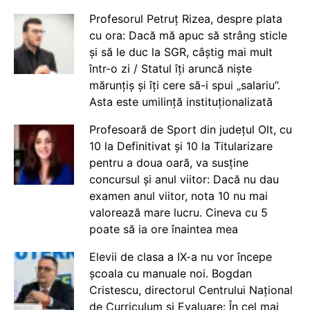
Profesorul Petruț Rizea, despre plata
cu ora: Dacă mă apuc să strâng sticle
și să le duc la SGR, câștig mai mult
într-o zi / Statul îți aruncă niște
mărunțiș și îți cere să-i spui „salariu”.
Asta este umilință instituționalizată
Profesoară de Sport din județul Olt, cu
10 la Definitivat și 10 la Titularizare
pentru a doua oară, va susține
concursul și anul viitor: Dacă nu dau
examen anul viitor, nota 10 nu mai
valorează mare lucru. Cineva cu 5
poate să ia ore înaintea mea
Elevii de clasa a IX-a nu vor începe
școala cu manuale noi. Bogdan
Cristescu, directorul Centrului Național
de Curriculum și Evaluare: În cel mai