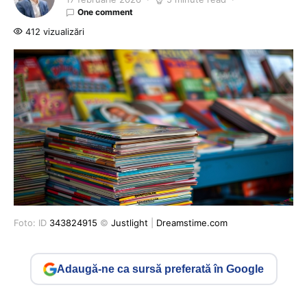
One comment
412 vizualizări
Foto: ID
343824915
©
Justlight
|
Dreamstime.com
Adaugă-ne ca sursă preferată în Google