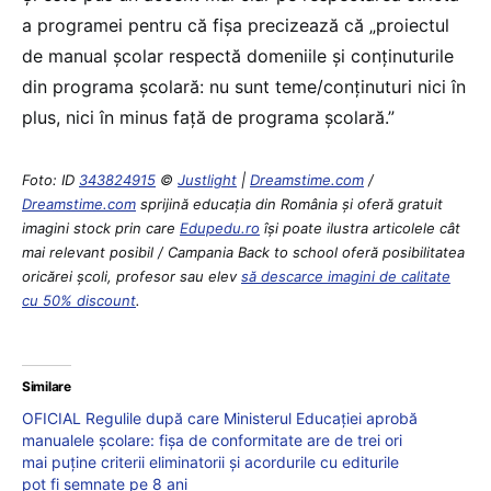
a programei pentru că fișa precizează că „proiectul
de manual școlar respectă domeniile şi conţinuturile
din programa școlară: nu sunt teme/conținuturi nici în
plus, nici în minus față de programa școlară.”
Foto: ID
343824915
©
Justlight
|
Dreamstime.com
/
Dreamstime.com
sprijină educaţia din România şi oferă gratuit
imagini stock prin care
Edupedu.ro
îşi poate ilustra articolele cât
mai relevant posibil / Campania Back to school oferă posibilitatea
oricărei școli, profesor sau elev
să descarce imagini de calitate
cu 50% discount
.
Similare
OFICIAL Regulile după care Ministerul Educației aprobă
manualele școlare: fișa de conformitate are de trei ori
mai puține criterii eliminatorii și acordurile cu editurile
pot fi semnate pe 8 ani