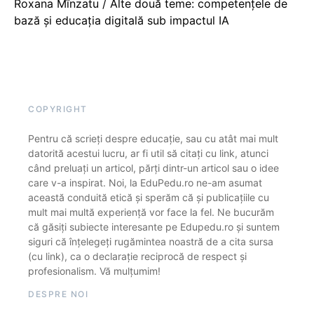
Roxana Mînzatu / Alte două teme: competențele de
bază și educația digitală sub impactul IA
COPYRIGHT
Pentru că scrieți despre educație, sau cu atât mai mult
datorită acestui lucru, ar fi util să citați cu link, atunci
când preluați un articol, părți dintr-un articol sau o idee
care v-a inspirat. Noi, la EduPedu.ro ne-am asumat
această conduită etică și sperăm că și publicațiile cu
mult mai multă experiență vor face la fel. Ne bucurăm
că găsiți subiecte interesante pe Edupedu.ro și suntem
siguri că înțelegeți rugămintea noastră de a cita sursa
(cu link), ca o declarație reciprocă de respect și
profesionalism. Vă mulțumim!
DESPRE NOI