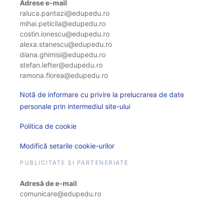
Adrese e-mail
raluca.pantazi@edupedu.ro
mihai.peticila@edupedu.ro
costin.ionescu@edupedu.ro
alexa.stanescu@edupedu.ro
diana.ghimisi@edupedu.ro
stefan.lefter@edupedu.ro
ramona.florea@edupedu.ro
Notă de informare cu privire la prelucrarea de date
personale prin intermediul site-ului
Politica de cookie
Modifică setarile cookie-urilor
PUBLICITATE ȘI PARTENERIATE
Adresă de e-mail
comunicare@edupedu.ro