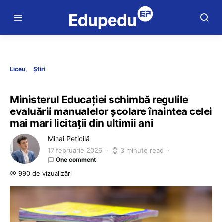
Liceu
Știri
Ministerul Educației schimbă regulile
evaluării manualelor școlare înaintea celei
mai mari licitații din ultimii ani
Mihai Peticilă
17 februarie 2026
3 minute read
One comment
990 de vizualizări