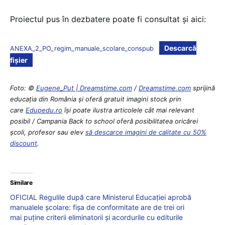
Proiectul pus în dezbatere poate fi consultat și aici:
Descarcă
ANEXA_2_PO_regim_manuale_scolare_conspub
fișier
Foto: ©
Eugene_Put | Dreamstime.com
/
Dreamstime.com
sprijină
educaţia din România şi oferă gratuit imagini stock prin
care
Edupedu.ro
îşi poate ilustra articolele cât mai relevant
posibil / Campania Back to school oferă posibilitatea oricărei
școli, profesor sau elev
să descarce imagini de calitate cu 50%
discount
.
Similare
OFICIAL Regulile după care Ministerul Educației aprobă
manualele școlare: fișa de conformitate are de trei ori
mai puține criterii eliminatorii și acordurile cu editurile