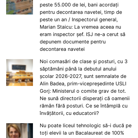
peste 55.000 de lei, bani acordați
pentru decontarea navetei, timp de
peste un an / Inspectorul general,
Marian Staicu: La vremea aceea nu
eram inspector șef. ISJ ne-a cerut să
depunem documente pentru
decontarea navetei
Noi comasări de clase și posturi, cu 3
săptămâni până la debutul anului
școlar 2026-2027, sunt semnalate de
Alin Badea, prim-vicepreședinte USLI
Gorj: Ministerul o comite grav de tot.
Ne sună directorii disperați că oamenii
rămân fără posturi. Ce se întâmplă cu
învățătorii, cu educatorii?
Nu poate liceul tehnologic să-i ducă pe
toți elevii la un Bacalaureat de 100%