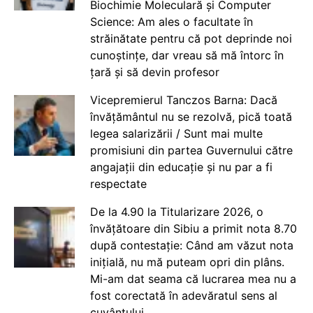
Biochimie Moleculară și Computer
Science: Am ales o facultate în
străinătate pentru că pot deprinde noi
cunoștințe, dar vreau să mă întorc în
țară și să devin profesor
Vicepremierul Tanczos Barna: Dacă
învățământul nu se rezolvă, pică toată
legea salarizării / Sunt mai multe
promisiuni din partea Guvernului către
angajații din educație și nu par a fi
respectate
De la 4.90 la Titularizare 2026, o
învățătoare din Sibiu a primit nota 8.70
după contestație: Când am văzut nota
inițială, nu mă puteam opri din plâns.
Mi-am dat seama că lucrarea mea nu a
fost corectată în adevăratul sens al
cuvântului