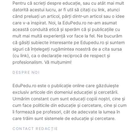
Pentru că scrieți despre educație, sau cu atât mai mult
datorită acestui lucru, ar fi util să citați cu link, atunci
când preluați un articol, părți dintr-un articol sau o idee
care v-a inspirat. Noi, la EduPedu.ro ne-am asumat
această conduită etică și sperăm că și publicațiile cu
mult mai multă experiență vor face la fel. Ne bucurăm
că găsiți subiecte interesante pe Edupedu.ro și suntem
siguri că înțelegeți rugămintea noastră de a cita sursa
(cu link), ca o declarație reciprocă de respect și
profesionalism. Vă mulțumim!
DESPRE NOI
EduPedu.ro este o publicație online care găzduiește
exclusiv articole din domeniul educației și cercetării.
Urmărim constant cum sunt educați copiii noștri, cine și
cum face politicile din educație și cercetare, cine și cum
îi formează pe profesori, cât de adecvate la lumea în
care trăim sunt sistemele de educație și cercetare.
CONTACT REDACȚIE