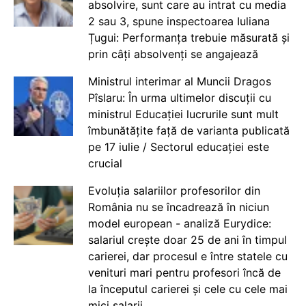
absolvire, sunt care au intrat cu media
2 sau 3, spune inspectoarea Iuliana
Țugui: Performanța trebuie măsurată și
prin câți absolvenți se angajează
Ministrul interimar al Muncii Dragos
Pîslaru: În urma ultimelor discuții cu
ministrul Educației lucrurile sunt mult
îmbunătățite față de varianta publicată
pe 17 iulie / Sectorul educației este
crucial
Evoluția salariilor profesorilor din
România nu se încadrează în niciun
model european - analiză Eurydice:
salariul crește doar 25 de ani în timpul
carierei, dar procesul e între statele cu
venituri mari pentru profesori încă de
la începutul carierei și cele cu cele mai
mici salarii