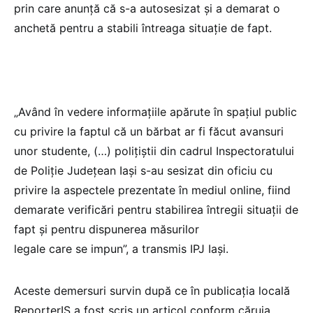
prin care anunţă că s-a autosesizat şi a demarat o
anchetă pentru a stabili întreaga situaţie de fapt.
„Având în vedere informaţiile apărute în spaţiul public
cu privire la faptul că un bărbat ar fi făcut avansuri
unor studente, (…) poliţiştii din cadrul Inspectoratului
de Poliţie Judeţean Iaşi s-au sesizat din oficiu cu
privire la aspectele prezentate în mediul online, fiind
demarate verificări pentru stabilirea întregii situaţii de
fapt şi pentru dispunerea măsurilor
legale care se impun”, a transmis IPJ Iaşi.
Aceste demersuri survin după ce în publicaţia locală
ReporterIS a fost scris un articol conform căruia