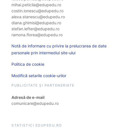
mihai.peticila@edupedu.ro
costin.ionescu@edupedu.ro
alexa.stanescu@edupedu.ro
diana.ghimisi@edupedu.ro
stefan.lefter@edupedu.ro
ramona.florea@edupedu.ro
Notă de informare cu privire la prelucrarea de date
personale prin intermediul site-ului
Politica de cookie
Modifică setarile cookie-urilor
PUBLICITATE ȘI PARTENERIATE
Adresă de e-mail
comunicare@edupedu.ro
STATISTICI EDUPEDU.RO