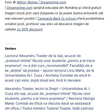
Foto ©
Wiktor Wojtas | Dreamstime.com
|
Dreamstime.com
sprijină educaţia din România şi oferă gratuit
imagini stock prin care Edupedu.ro îşi poate ilustra articolele cât
mai relevant posibil /
Campania Back to school
oferă posibilitatea
oricărei școli, profesor sau elev să descarce imagini de
calitate
cu 50% discount
.
Similare
Lectorul Alexandru Toader de la Iași, acuzat de
„avansuri intime” făcute unor studente „pentru a le trece
examenul”, nu a dat curs „recomandării” Facultății de a
se „abține” să predea – spune rectorul Liviu Maha, de la
Universitatea Al.I. Cuza / Ancheta Comisiei de etică în
acest caz este, după două luni, încă în derulare
Alexandru Toader, lector la Drept – Universitatea Al. I.
Cuza din Iași, acuzat de „avansuri intime” făcute unor
studente „pentru a le trece examenul” / Rectorul George
Maha: Comisia de Etică va discuta dacă se sesizează
din oficiu / Fostul ministru Tudorel Toader, tatăl cadrului