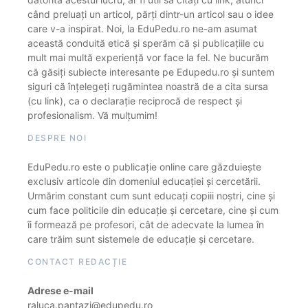
când preluați un articol, părți dintr-un articol sau o idee
care v-a inspirat. Noi, la EduPedu.ro ne-am asumat
această conduită etică și sperăm că și publicațiile cu
mult mai multă experiență vor face la fel. Ne bucurăm
că găsiți subiecte interesante pe Edupedu.ro și suntem
siguri că înțelegeți rugămintea noastră de a cita sursa
(cu link), ca o declarație reciprocă de respect și
profesionalism. Vă mulțumim!
DESPRE NOI
EduPedu.ro este o publicație online care găzduiește
exclusiv articole din domeniul educației și cercetării.
Urmărim constant cum sunt educați copiii noștri, cine și
cum face politicile din educație și cercetare, cine și cum
îi formează pe profesori, cât de adecvate la lumea în
care trăim sunt sistemele de educație și cercetare.
CONTACT REDACȚIE
Adrese e-mail
raluca.pantazi@edupedu.ro