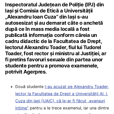
Inspectoratul Judeţean de Poliţie (IPJ) din
Iași şi Comisia de Etică a Universităţii
„Alexandru Ioan Cuza” din Iaşi s-au
autosesizat şi au demarat câte o anchetă
după ce în mass media locală a fost
publicată informaţia conform căreia un
cadru didactic de la Facultatea de Drept,
lectorul Alexandru Toader, fiul lui Tudorel
Toader, fost rector şi ministru al Justiţiei, ar
fi pretins favoruri sexuale din partea unor
studente pentru a promova examenele,
potrivit Agerpres.
Două studente
l-au acuzat pe Alexandru Toader,
lector la Facultatea de Drept a Universității Al. I.
Cuza din Iași (UAIC), că le-ar fi făcut „avansuri
intime”
pentru a le trece examenul, iar una dintre