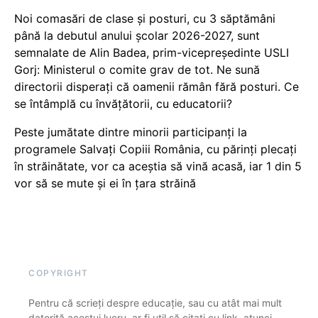
Noi comasări de clase și posturi, cu 3 săptămâni
până la debutul anului școlar 2026-2027, sunt
semnalate de Alin Badea, prim-vicepreședinte USLI
Gorj: Ministerul o comite grav de tot. Ne sună
directorii disperați că oamenii rămân fără posturi. Ce
se întâmplă cu învățătorii, cu educatorii?
Peste jumătate dintre minorii participanți la
programele Salvați Copiii România, cu părinți plecați
în străinătate, vor ca aceștia să vină acasă, iar 1 din 5
vor să se mute și ei în țara străină
COPYRIGHT
Pentru că scrieți despre educație, sau cu atât mai mult
datorită acestui lucru, ar fi util să citați cu link, atunci