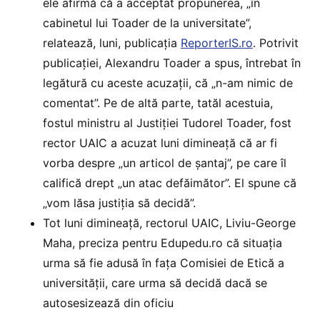
ele afirmă că a acceptat propunerea, „în
cabinetul lui Toader de la universitate”,
relatează, luni, publicația
ReporterIS.ro
. Potrivit
publicației, Alexandru Toader a spus, întrebat în
legătură cu aceste acuzații, că „n-am nimic de
comentat”. Pe de altă parte, tatăl acestuia,
fostul ministru al Justiției Tudorel Toader, fost
rector UAIC a acuzat luni dimineață că ar fi
vorba despre „un articol de șantaj”, pe care îl
califică drept „un atac defăimător”. El spune că
„vom lăsa justiția să decidă”.
Tot luni dimineață, rectorul UAIC, Liviu-George
Maha, preciza pentru Edupedu.ro că situația
urma să fie adusă în fața Comisiei de Etică a
universității, care urma să decidă dacă se
autosesizează din oficiu