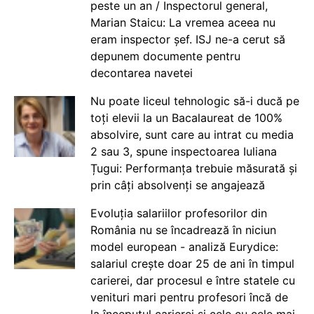
peste un an / Inspectorul general,
Marian Staicu: La vremea aceea nu
eram inspector șef. ISJ ne-a cerut să
depunem documente pentru
decontarea navetei
Nu poate liceul tehnologic să-i ducă pe
toți elevii la un Bacalaureat de 100%
absolvire, sunt care au intrat cu media
2 sau 3, spune inspectoarea Iuliana
Țugui: Performanța trebuie măsurată și
prin câți absolvenți se angajează
Evoluția salariilor profesorilor din
România nu se încadrează în niciun
model european - analiză Eurydice:
salariul crește doar 25 de ani în timpul
carierei, dar procesul e între statele cu
venituri mari pentru profesori încă de