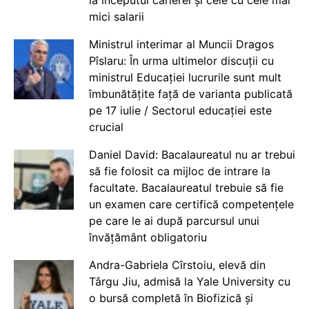
la începutul carierei și cele cu cele mai
mici salarii
Ministrul interimar al Muncii Dragos
Pîslaru: În urma ultimelor discuții cu
ministrul Educației lucrurile sunt mult
îmbunătățite față de varianta publicată
pe 17 iulie / Sectorul educației este
crucial
Daniel David: Bacalaureatul nu ar trebui
să fie folosit ca mijloc de intrare la
facultate. Bacalaureatul trebuie să fie
un examen care certifică competențele
pe care le ai după parcursul unui
învățământ obligatoriu
Andra-Gabriela Cîrstoiu, elevă din
Târgu Jiu, admisă la Yale University cu
o bursă completă în Biofizică și