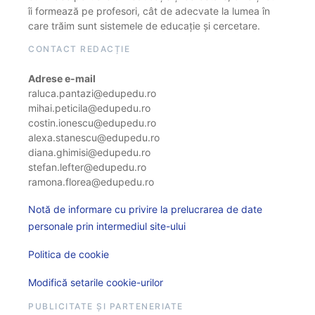
îi formează pe profesori, cât de adecvate la lumea în
care trăim sunt sistemele de educație și cercetare.
CONTACT REDACȚIE
Adrese e-mail
raluca.pantazi@edupedu.ro
mihai.peticila@edupedu.ro
costin.ionescu@edupedu.ro
alexa.stanescu@edupedu.ro
diana.ghimisi@edupedu.ro
stefan.lefter@edupedu.ro
ramona.florea@edupedu.ro
Notă de informare cu privire la prelucrarea de date
personale prin intermediul site-ului
Politica de cookie
Modifică setarile cookie-urilor
PUBLICITATE ȘI PARTENERIATE