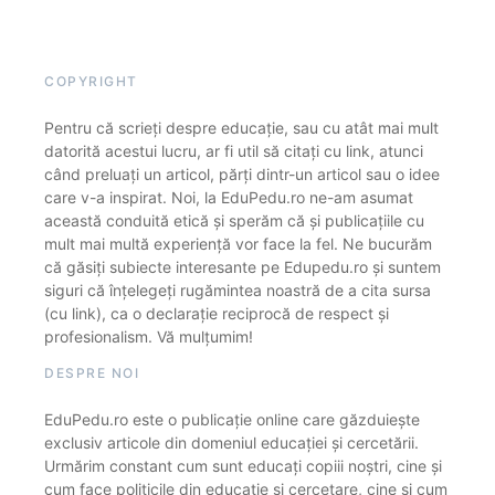
COPYRIGHT
Pentru că scrieți despre educație, sau cu atât mai mult
datorită acestui lucru, ar fi util să citați cu link, atunci
când preluați un articol, părți dintr-un articol sau o idee
care v-a inspirat. Noi, la EduPedu.ro ne-am asumat
această conduită etică și sperăm că și publicațiile cu
mult mai multă experiență vor face la fel. Ne bucurăm
că găsiți subiecte interesante pe Edupedu.ro și suntem
siguri că înțelegeți rugămintea noastră de a cita sursa
(cu link), ca o declarație reciprocă de respect și
profesionalism. Vă mulțumim!
DESPRE NOI
EduPedu.ro este o publicație online care găzduiește
exclusiv articole din domeniul educației și cercetării.
Urmărim constant cum sunt educați copiii noștri, cine și
cum face politicile din educație și cercetare, cine și cum