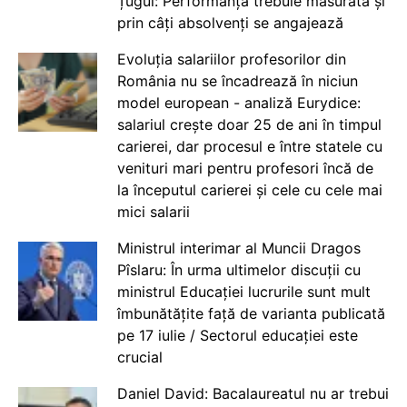
Țugui: Performanța trebuie măsurată și
prin câți absolvenți se angajează
Evoluția salariilor profesorilor din
România nu se încadrează în niciun
model european - analiză Eurydice:
salariul crește doar 25 de ani în timpul
carierei, dar procesul e între statele cu
venituri mari pentru profesori încă de
la începutul carierei și cele cu cele mai
mici salarii
Ministrul interimar al Muncii Dragos
Pîslaru: În urma ultimelor discuții cu
ministrul Educației lucrurile sunt mult
îmbunătățite față de varianta publicată
pe 17 iulie / Sectorul educației este
crucial
Daniel David: Bacalaureatul nu ar trebui