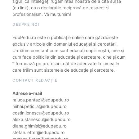
siguri că înțelegeți rugămintea noastră de a cita sursa
(cu link), ca o declarație reciprocă de respect și
profesionalism. Vă mulțumim!
DESPRE NOI
EduPedu.ro este o publicație online care găzduiește
exclusiv articole din domeniul educației și cercetării.
Urmărim constant cum sunt educați copiii noștri, cine și
cum face politicile din educație și cercetare, cine și cum
îi formează pe profesori, cât de adecvate la lumea în
care trăim sunt sistemele de educație și cercetare.
CONTACT REDACȚIE
Adrese e-mail
raluca.pantazi@edupedu.ro
mihai.peticila@edupedu.ro
costin.ionescu@edupedu.ro
alexa.stanescu@edupedu.ro
diana.ghimisi@edupedu.ro
stefan.lefter@edupedu.ro
ramona.florea@edupedu.ro