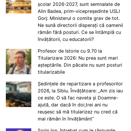
școlar 2026-2027, sunt semnalate de
Alin Badea, prim-vicepreședinte USLI
Gorj: Ministerul o comite grav de tot.
Ne sună directorii disperați că oamenii
rămân fără posturi. Ce se întâmplă cu
învățătorii, cu educatorii?
Profesor de Istorie cu 9.70 la
Titularizare 2026: Nu prea sunt mari
așteptările. Din păcate nu sunt posturi
titularizabile
Ședințele de repartizare a profesorilor
2026, la Sibiu. Învățătoare: „Am zis iau
ce este. O să fac naveta și Doamne-
ajută, dar dacă în doi,trei ani nu
reușesc să mă titularizez nu cred că
mai rămân în învățământ”
Sorin Ion, întrebat cum le răspunde