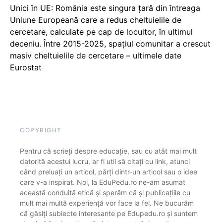
Unici în UE: România este singura țară din întreaga
Uniune Europeană care a redus cheltuielile de
cercetare, calculate pe cap de locuitor, în ultimul
deceniu. Între 2015-2025, spațiul comunitar a crescut
masiv cheltuielile de cercetare – ultimele date
Eurostat
COPYRIGHT
Pentru că scrieți despre educație, sau cu atât mai mult
datorită acestui lucru, ar fi util să citați cu link, atunci
când preluați un articol, părți dintr-un articol sau o idee
care v-a inspirat. Noi, la EduPedu.ro ne-am asumat
această conduită etică și sperăm că și publicațiile cu
mult mai multă experiență vor face la fel. Ne bucurăm
că găsiți subiecte interesante pe Edupedu.ro și suntem