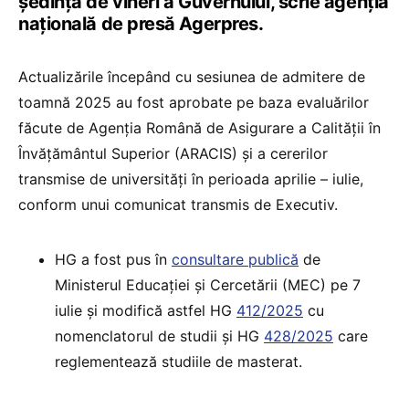
şedinţa de vineri a Guvernului, scrie agenția
națională de presă Agerpres.
Actualizările începând cu sesiunea de admitere de
toamnă 2025 au fost aprobate pe baza evaluărilor
făcute de Agenţia Română de Asigurare a Calităţii în
Învăţământul Superior (ARACIS) şi a cererilor
transmise de universităţi în perioada aprilie – iulie,
conform unui comunicat transmis de Executiv.
HG a fost pus în
consultare publică
de
Ministerul Educației și Cercetării (MEC) pe 7
iulie și modifică astfel HG
412/2025
cu
nomenclatorul de studii și HG
428/2025
care
reglementează studiile de masterat.