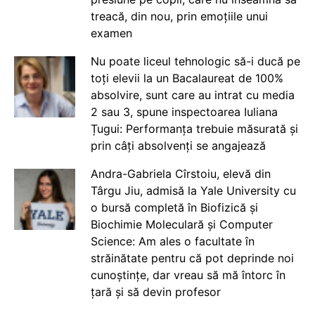
treacă, din nou, prin emoțiile unui
examen
Nu poate liceul tehnologic să-i ducă pe
toți elevii la un Bacalaureat de 100%
absolvire, sunt care au intrat cu media
2 sau 3, spune inspectoarea Iuliana
Țugui: Performanța trebuie măsurată și
prin câți absolvenți se angajează
Andra-Gabriela Cîrstoiu, elevă din
Târgu Jiu, admisă la Yale University cu
o bursă completă în Biofizică și
Biochimie Moleculară și Computer
Science: Am ales o facultate în
străinătate pentru că pot deprinde noi
cunoștințe, dar vreau să mă întorc în
țară și să devin profesor