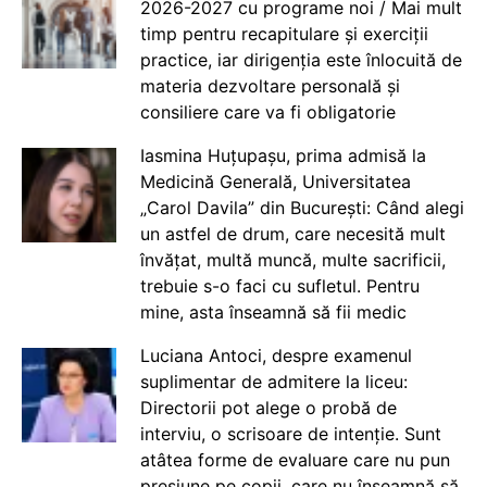
2026-2027 cu programe noi / Mai mult
timp pentru recapitulare și exerciții
practice, iar dirigenția este înlocuită de
materia dezvoltare personală și
consiliere care va fi obligatorie
Iasmina Huțupașu, prima admisă la
Medicină Generală, Universitatea
„Carol Davila” din București: Când alegi
un astfel de drum, care necesită mult
învățat, multă muncă, multe sacrificii,
trebuie s-o faci cu sufletul. Pentru
mine, asta înseamnă să fii medic
Luciana Antoci, despre examenul
suplimentar de admitere la liceu:
Directorii pot alege o probă de
interviu, o scrisoare de intenție. Sunt
atâtea forme de evaluare care nu pun
presiune pe copii, care nu înseamnă să