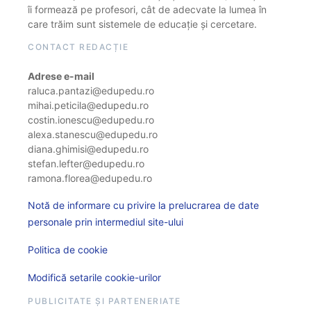
îi formează pe profesori, cât de adecvate la lumea în
care trăim sunt sistemele de educație și cercetare.
CONTACT REDACȚIE
Adrese e-mail
raluca.pantazi@edupedu.ro
mihai.peticila@edupedu.ro
costin.ionescu@edupedu.ro
alexa.stanescu@edupedu.ro
diana.ghimisi@edupedu.ro
stefan.lefter@edupedu.ro
ramona.florea@edupedu.ro
Notă de informare cu privire la prelucrarea de date
personale prin intermediul site-ului
Politica de cookie
Modifică setarile cookie-urilor
PUBLICITATE ȘI PARTENERIATE