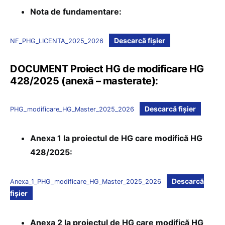
Nota de fundamentare:
Descarcă fișier
NF_PHG_LICENTA_2025_2026
DOCUMENT Proiect HG de modificare HG
428/2025 (anexă – masterate):
Descarcă fișier
PHG_modificare_HG_Master_2025_2026
Anexa 1 la proiectul de HG care modifică HG
428/2025:
Descarcă
Anexa_1_PHG_modificare_HG_Master_2025_2026
fișier
Anexa 2 la proiectul de HG care modifică HG