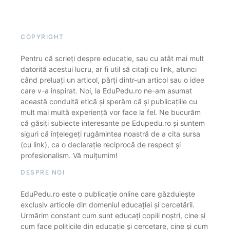
COPYRIGHT
Pentru că scrieți despre educație, sau cu atât mai mult
datorită acestui lucru, ar fi util să citați cu link, atunci
când preluați un articol, părți dintr-un articol sau o idee
care v-a inspirat. Noi, la EduPedu.ro ne-am asumat
această conduită etică și sperăm că și publicațiile cu
mult mai multă experiență vor face la fel. Ne bucurăm
că găsiți subiecte interesante pe Edupedu.ro și suntem
siguri că înțelegeți rugămintea noastră de a cita sursa
(cu link), ca o declarație reciprocă de respect și
profesionalism. Vă mulțumim!
DESPRE NOI
EduPedu.ro este o publicație online care găzduiește
exclusiv articole din domeniul educației și cercetării.
Urmărim constant cum sunt educați copiii noștri, cine și
cum face politicile din educație și cercetare, cine și cum