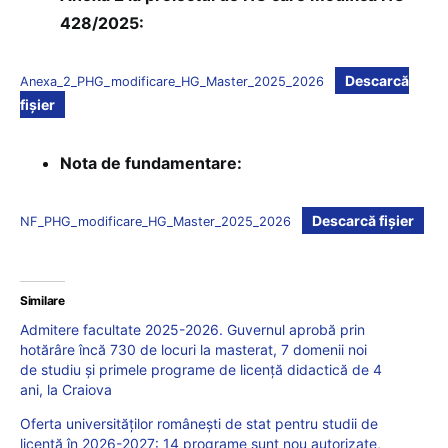
428/2025:
Descarcă
Anexa_2_PHG_modificare_HG_Master_2025_2026
fișier
Nota de fundamentare:
Descarcă fișier
NF_PHG_modificare_HG_Master_2025_2026
Similare
Admitere facultate 2025-2026. Guvernul aprobă prin
hotărâre încă 730 de locuri la masterat, 7 domenii noi
de studiu și primele programe de licență didactică de 4
ani, la Craiova
Oferta universităților românești de stat pentru studii de
licență în 2026-2027: 14 programe sunt nou autorizate,