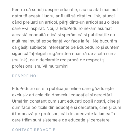
Pentru că scrieți despre educație, sau cu atât mai mult
datorită acestui lucru, ar fi util să citați cu link, atunci
când preluați un articol, părți dintr-un articol sau o idee
care v-a inspirat. Noi, la EduPedu.ro ne-am asumat
această conduită etică și sperăm că și publicațiile cu
mult mai multă experiență vor face la fel. Ne bucurăm
că găsiți subiecte interesante pe Edupedu.ro și suntem
siguri că înțelegeți rugămintea noastră de a cita sursa
(cu link), ca o declarație reciprocă de respect și
profesionalism. Vă mulțumim!
DESPRE NOI
EduPedu.ro este o publicație online care găzduiește
exclusiv articole din domeniul educației și cercetării.
Urmărim constant cum sunt educați copiii noștri, cine și
cum face politicile din educație și cercetare, cine și cum
îi formează pe profesori, cât de adecvate la lumea în
care trăim sunt sistemele de educație și cercetare.
CONTACT REDACȚIE