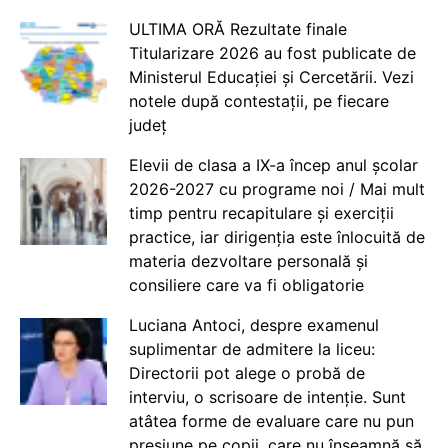
ULTIMA ORĂ Rezultate finale
Titularizare 2026 au fost publicate de
Ministerul Educației și Cercetării. Vezi
notele după contestații, pe fiecare
județ
Elevii de clasa a IX-a încep anul școlar
2026-2027 cu programe noi / Mai mult
timp pentru recapitulare și exerciții
practice, iar dirigenția este înlocuită de
materia dezvoltare personală și
consiliere care va fi obligatorie
Luciana Antoci, despre examenul
suplimentar de admitere la liceu:
Directorii pot alege o probă de
interviu, o scrisoare de intenție. Sunt
atâtea forme de evaluare care nu pun
presiune pe copii, care nu înseamnă să