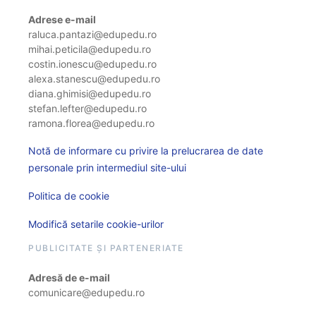
Adrese e-mail
raluca.pantazi@edupedu.ro
mihai.peticila@edupedu.ro
costin.ionescu@edupedu.ro
alexa.stanescu@edupedu.ro
diana.ghimisi@edupedu.ro
stefan.lefter@edupedu.ro
ramona.florea@edupedu.ro
Notă de informare cu privire la prelucrarea de date
personale prin intermediul site-ului
Politica de cookie
Modifică setarile cookie-urilor
PUBLICITATE ȘI PARTENERIATE
Adresă de e-mail
comunicare@edupedu.ro