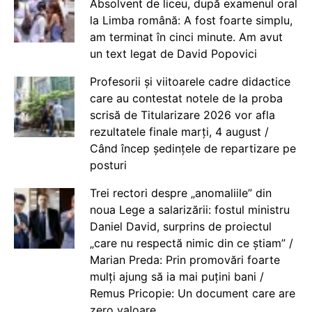
Absolvent de liceu, după examenul oral
la Limba română: A fost foarte simplu,
am terminat în cinci minute. Am avut
un text legat de David Popovici
Profesorii și viitoarele cadre didactice
care au contestat notele de la proba
scrisă de Titularizare 2026 vor afla
rezultatele finale marți, 4 august /
Când încep ședințele de repartizare pe
posturi
Trei rectori despre „anomaliile” din
noua Lege a salarizării: fostul ministru
Daniel David, surprins de proiectul
„care nu respectă nimic din ce știam” /
Marian Preda: Prin promovări foarte
mulți ajung să ia mai puțini bani /
Remus Pricopie: Un document care are
zero valoare