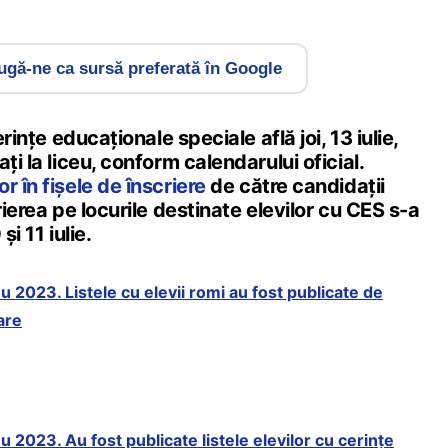
gă-ne ca sursă preferată în Google
erințe educaționale speciale află joi, 13 iulie,
ți la liceu, conform calendarului oficial.
r în fișele de înscriere
de către candidații
rierea pe locurile destinate elevilor cu CES s-a
și 11 iulie.
u 2023. Listele cu elevii romi au fost publicate de
are
u 2023. Au fost publicate listele elevilor cu cerințe