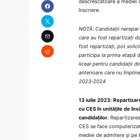
descrescătoare a mediei d
înscriere.
NOTĂ: Candidații nereparti
care au fost repartizați da
fost repartizați, pot solic
participa la prima etapă 
liceal pentru candidații di
anterioare care nu împline
2023-2024
13 iulie 2023: Repartizare
cu CES în unitățile de î
candidaților.
Repartizarea 
CES se face computerizat 
mediei de admitere și pe b