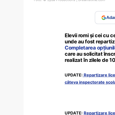
Adau
Elevii romi și cei cu c
unde au fost repartiza
Completarea opțiunilo
care au solicitat însc
realizat în zilele de 10 
UPDATE:
Repartizare lice
câteva inspectorate școl
UPDATE:
Repartizare lice