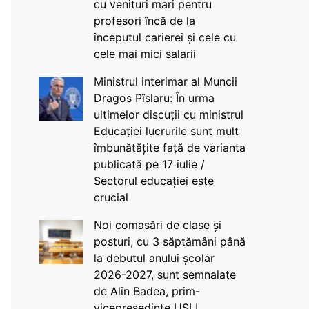
cu venituri mari pentru
profesori încă de la
începutul carierei și cele cu
cele mai mici salarii
Ministrul interimar al Muncii
Dragos Pîslaru: În urma
ultimelor discuții cu ministrul
Educației lucrurile sunt mult
îmbunătățite față de varianta
publicată pe 17 iulie /
Sectorul educației este
crucial
Noi comasări de clase și
posturi, cu 3 săptămâni până
la debutul anului școlar
2026-2027, sunt semnalate
de Alin Badea, prim-
vicepreședinte USLI