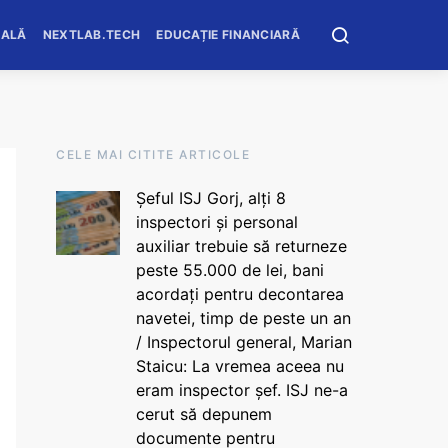
OALĂ
NEXTLAB.TECH
EDUCAȚIE FINANCIARĂ
CELE MAI CITITE ARTICOLE
Șeful ISJ Gorj, alți 8
inspectori și personal
auxiliar trebuie să returneze
peste 55.000 de lei, bani
acordați pentru decontarea
navetei, timp de peste un an
/ Inspectorul general, Marian
Staicu: La vremea aceea nu
eram inspector șef. ISJ ne-a
cerut să depunem
documente pentru