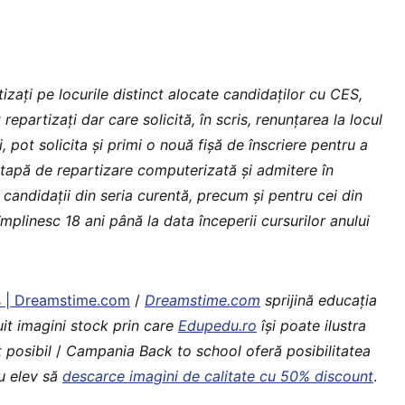
izați pe locurile distinct alocate candidaților cu CES,
repartizați dar care solicită, în scris, renunțarea la locul
, pot solicita și primi o nouă fișă de înscriere pentru a
etapă de repartizare computerizată și admitere în
 candidații din seria curentă, precum și pentru cei din
împlinesc 18 ani până la data începerii cursurilor anului
s | Dreamstime.com
/
Dreamstime.com
sprijină educaţia
uit imagini stock prin care
Edupedu.ro
îşi poate ilustra
 posibil
/
Campania Back to school oferă posibilitatea
au elev să
descarce imagini de calitate cu 50% discount
.