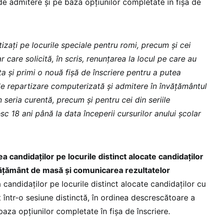
e admitere și pe baza opțiunilor completate în fișa de
zați pe locurile speciale pentru romi, precum și cei
r care solicită, în scris, renunțarea la locul pe care au
ita și primi o nouă fișă de înscriere pentru a putea
de repartizare computerizată și admitere în învățământul
n seria curentă, precum și pentru cei din seriile
sc 18 ani până la data începerii cursurilor anului școlar
a candidaților pe locurile distinct alocate candidaților
nvățământ de masă și comunicarea rezultatelor
candidaților pe locurile distinct alocate candidaților cu
într-o sesiune distinctă, în ordinea descrescătoare a
aza opțiunilor completate în fișa de înscriere.