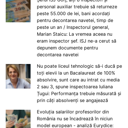
personal auxiliar trebuie să returneze
peste 55.000 de lei, bani acordați
pentru decontarea navetei, timp de
peste un an / Inspectorul general,
Marian Staicu: La vremea aceea nu
eram inspector șef. ISJ ne-a cerut să
depunem documente pentru
decontarea navetei
Nu poate liceul tehnologic să-i ducă pe
toți elevii la un Bacalaureat de 100%
absolvire, sunt care au intrat cu media
2 sau 3, spune inspectoarea Iuliana
Țugui: Performanța trebuie măsurată și
prin câți absolvenți se angajează
Evoluția salariilor profesorilor din
România nu se încadrează în niciun
model european - analiză Eurydice: