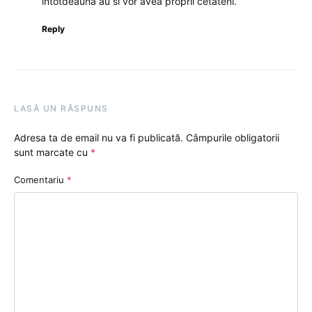
intotdeauna au si vor avea proprii cetateni.
Reply
LASĂ UN RĂSPUNS
Adresa ta de email nu va fi publicată.
Câmpurile obligatorii
sunt marcate cu
*
Comentariu
*