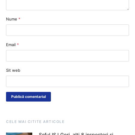
Nume
*
Email
*
Sit web
CELE MAI CITITE ARTICOLE
Șeful ISJ Gorj, alți 8 inspectori și