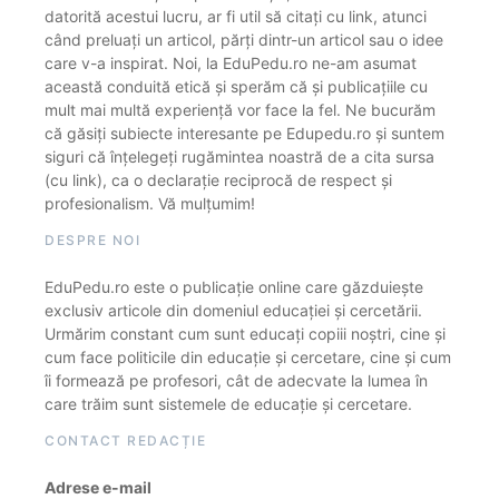
datorită acestui lucru, ar fi util să citați cu link, atunci
când preluați un articol, părți dintr-un articol sau o idee
care v-a inspirat. Noi, la EduPedu.ro ne-am asumat
această conduită etică și sperăm că și publicațiile cu
mult mai multă experiență vor face la fel. Ne bucurăm
că găsiți subiecte interesante pe Edupedu.ro și suntem
siguri că înțelegeți rugămintea noastră de a cita sursa
(cu link), ca o declarație reciprocă de respect și
profesionalism. Vă mulțumim!
DESPRE NOI
EduPedu.ro este o publicație online care găzduiește
exclusiv articole din domeniul educației și cercetării.
Urmărim constant cum sunt educați copiii noștri, cine și
cum face politicile din educație și cercetare, cine și cum
îi formează pe profesori, cât de adecvate la lumea în
care trăim sunt sistemele de educație și cercetare.
CONTACT REDACȚIE
Adrese e-mail