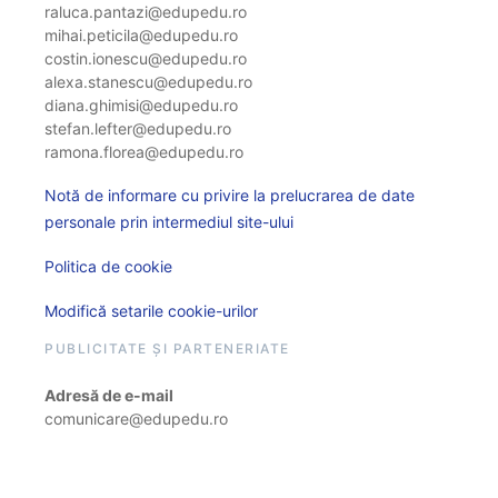
raluca.pantazi@edupedu.ro
mihai.peticila@edupedu.ro
costin.ionescu@edupedu.ro
alexa.stanescu@edupedu.ro
diana.ghimisi@edupedu.ro
stefan.lefter@edupedu.ro
ramona.florea@edupedu.ro
Notă de informare cu privire la prelucrarea de date
personale prin intermediul site-ului
Politica de cookie
Modifică setarile cookie-urilor
PUBLICITATE ȘI PARTENERIATE
Adresă de e-mail
comunicare@edupedu.ro