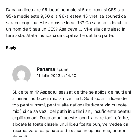
Daca un liceu are 95 locuri normale si 5 de rromi si CES si a
95-a medie este 9,50 si a 96-a este9,45 vreti sa spuneti ca
saracul copil nu este admis le locul 96? Ca sa vina in locul lui
un rrom de 5 sau un CES? Asa ceva … Mi-e sila ca traiesc in
tara asta. Atata munca si un copil sa fie dat la o parte.
Reply
Panama
spune:
11 iulie 2023 la 14:20
Si, ce te miri? Aspectul sesizat de tine se aplica de multi ani
si nimeni nu face nimic la nivel inalt. Sunt locuri in licee de
top pentru rromi, pentru alte nationalitati(care vin cu note
mici) si ce sa vezi, cel putin in ultimii ani, insuficiente pentru
copiii romani. Daca aduni aceste locuri la care faci referire,
alocate la toate clasele unui liceu foarte bun, vei vedea ca
insumeaza circa jumatate de clasa, in opinia mea, enorm
de mult.