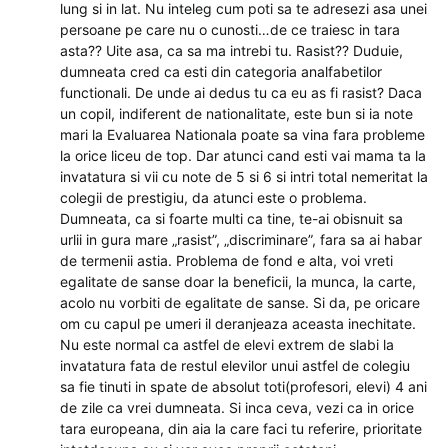
lung si in lat. Nu inteleg cum poti sa te adresezi asa unei
persoane pe care nu o cunosti…de ce traiesc in tara
asta?? Uite asa, ca sa ma intrebi tu. Rasist?? Duduie,
dumneata cred ca esti din categoria analfabetilor
functionali. De unde ai dedus tu ca eu as fi rasist? Daca
un copil, indiferent de nationalitate, este bun si ia note
mari la Evaluarea Nationala poate sa vina fara probleme
la orice liceu de top. Dar atunci cand esti vai mama ta la
invatatura si vii cu note de 5 si 6 si intri total nemeritat la
colegii de prestigiu, da atunci este o problema.
Dumneata, ca si foarte multi ca tine, te-ai obisnuit sa
urlii in gura mare „rasist”, „discriminare”, fara sa ai habar
de termenii astia. Problema de fond e alta, voi vreti
egalitate de sanse doar la beneficii, la munca, la carte,
acolo nu vorbiti de egalitate de sanse. Si da, pe oricare
om cu capul pe umeri il deranjeaza aceasta inechitate.
Nu este normal ca astfel de elevi extrem de slabi la
invatatura fata de restul elevilor unui astfel de colegiu
sa fie tinuti in spate de absolut toti(profesori, elevi) 4 ani
de zile ca vrei dumneata. Si inca ceva, vezi ca in orice
tara europeana, din aia la care faci tu referire, prioritate