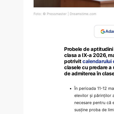
Foto: © Pressmaster | Dreamstime.com
Adau
Probele de aptitudini 
clasa a IX-a 2026, mai
potrivit
calendarului o
clasele cu predare a 
de admiterea în clase
În perioada 11-12 ma
elevilor și părinților
necesare pentru că e
susține proba de lim