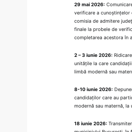
29 mai 2026:
Comunicarea 
verificare a cunoştinţelo
comisia de admitere judeţe
finale la probele de verif
completarea acestora în ap
2 – 3 iunie 2026:
Ridicare
unităţile la care candidaţi
limbă modernă sau mater
8-10 iunie 2026:
Depunere
candidaţilor care au parti
modernă sau maternă, la u
18 iunie 2026:
Transmiter
municipiului Bucureşti, în