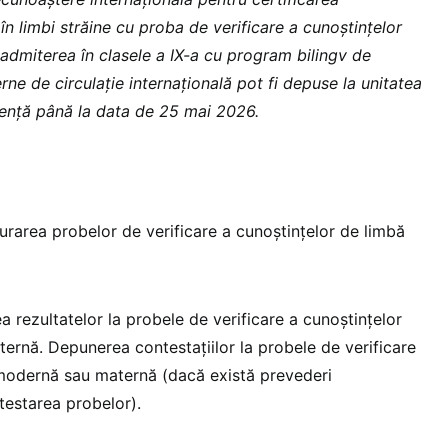
în limbi străine cu proba de verificare a cunoștințelor
dmiterea în clasele a IX-a cu program bilingv de
ne de circulaţie internaţională pot fi depuse la unitatea
enţă până la data de 25 mai 2026.
rarea probelor de verificare a cunoştinţelor de limbă
 rezultatelor la probele de verificare a cunoştinţelor
rnă. Depunerea contestaţiilor la probele de verificare
 modernă sau maternă (dacă există prevederi
estarea probelor).