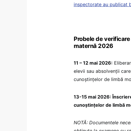
inspectorate au publicat b
Probele de verificar
maternă 2026
11 – 12 mai 2026:
Eliberar
elevii sau absolvenţii car
cunoştinţelor de limbă m
13-15 mai 2026: Înscriere
cunoştinţelor de limbă 
NOTĂ: Documentele necesa
obținute la examene cu re