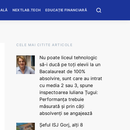
OALĂ
NEXTLAB.TECH
EDUCAȚIE FINANCIARĂ
CELE MAI CITITE ARTICOLE
Nu poate liceul tehnologic
să-i ducă pe toți elevii la un
Bacalaureat de 100%
absolvire, sunt care au intrat
cu media 2 sau 3, spune
inspectoarea Iuliana Țugui:
Performanța trebuie
măsurată și prin câți
absolvenți se angajează
Șeful ISJ Gorj, alți 8