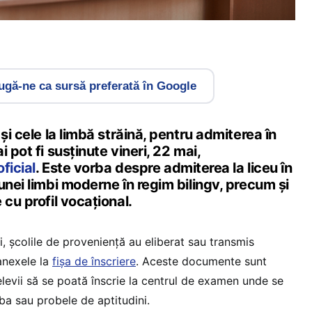
gă-ne ca sursă preferată în Google
și cele la limbă străină, pentru admiterea în
 pot fi susținute vineri, 22 mai,
ficial
. Este vorba despre admiterea la liceu în
unei limbi moderne în regim bilingv, precum și
 cu profil vocațional.
i, școlile de proveniență au eliberat sau transmis
 anexele la
fișa de înscriere
. Aceste documente sunt
levii să se poată înscrie la centrul de examen unde se
ba sau probele de aptitudini.