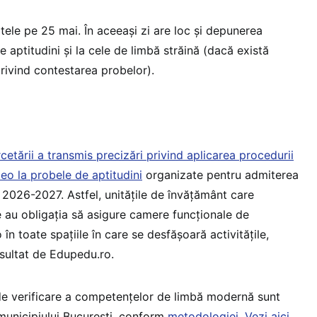
atele pe 25 mai. În aceeași zi are loc și depunerea
e aptitudini și la cele de limbă străină (dacă există
ivind contestarea probelor).
rcetării a transmis precizări privind aplicarea procedurii
eo la probele de aptitudini
organizate pentru admiterea
r 2026-2027. Astfel, unitățile de învățământ care
au obligația să asigure camere funcționale de
n toate spațiile în care se desfășoară activitățile,
sultat de Edupedu.ro.
de verificare a competențelor de limbă modernă sunt
/ municipiului București, conform
metodologiei
.
Vezi aici