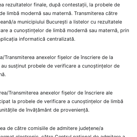
rezultatelor finale, după contestaţii, la probele de
r de limbă modernă sau maternă. Transmiterea către
ană/a municipiului Bucureşti a listelor cu rezultatele
icare a cunoştinţelor de limbă modernă sau maternă, prin
licația informatică centralizată.
a/Transmiterea anexelor fişelor de înscriere de la
i au susţinut probele de verificare a cunoştinţelor de
nă.
a/Transmiterea anexelor fişelor de înscriere ale
cipat la probele de verificare a cunoştinţelor de limbă
nităţile de învăţământ de proveniență.
ea de către comisiile de admitere judeţene/a
 format electronic, către Centrul naţional de admitere a