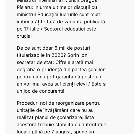
Ministrul interimar al Muncii Dragos
Pîslaru: În urma ultimelor discuții cu
ministrul Educației lucrurile sunt mult
îmbunătățite față de varianta publicată
pe 17 iulie / Sectorul educației este
crucial
De ce sunt doar 6 mii de posturi
titularizabile în 2026? Sorin Ion,
secretar de stat: Cifrele arată mai
degrabă o prudență din partea școlilor
pentru că nu pot garanta că peste un
an vor mai avea suficienți elevi / Este și
un joc de concurență
Proceduri noi de reorganizare pentru
unitățile de învățământ care nu au
realizat planul de școlarizare: lista
acestora trebuie stabilită cu autoritățile
locale până pe 7 august, spune un