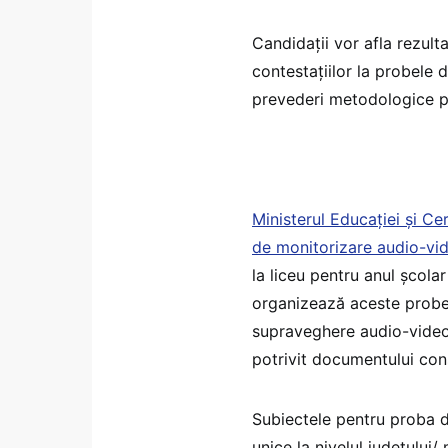
Candidații vor afla rezult
contestaţiilor la probele d
prevederi metodologice pr
Ministerul Educației și Ce
de monitorizare audio-vid
la liceu pentru anul școla
organizează aceste probe 
supraveghere audio-video î
potrivit documentului con
Subiectele pentru proba 
unice la nivelul județului