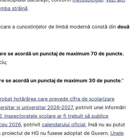
limba străină
ficare a cunostințelor de limbă modernă constă din
două
care se acordă un punctaj de maximum 70 de puncte
,
ciu;
are se acordă un punctaj de maximum 30 de puncte
.”
robat hotărârea care prevede cifra de școlarizare
ersitar și universitar 2026-2027
, potrivit unei informări
, inspectoratele școlare ar fi trebuit să publice
iceu 2026,
potrivit
calendarului oficial
, însă nu au putut
că proiectul de HG nu fusese adoptat de Guvern.
Unele