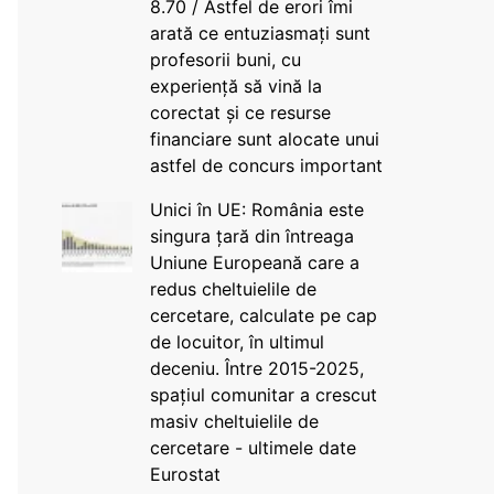
8.70 / Astfel de erori îmi
arată ce entuziasmați sunt
profesorii buni, cu
experiență să vină la
corectat și ce resurse
financiare sunt alocate unui
astfel de concurs important
Unici în UE: România este
singura țară din întreaga
Uniune Europeană care a
redus cheltuielile de
cercetare, calculate pe cap
de locuitor, în ultimul
deceniu. Între 2015-2025,
spațiul comunitar a crescut
masiv cheltuielile de
cercetare - ultimele date
Eurostat