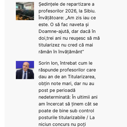
Ședințele de repartizare a
profesorilor 2026, la Sibiu.
Învățătoare: „Am zis iau ce
este. O să fac naveta și
Doamne-ajută, dar dacă în
doi,trei ani nu reușesc să mă
titularizez nu cred că mai
rămân în învățământ”
Sorin Ion, întrebat cum le
răspunde profesorilor care
dau an de an Titularizarea,
obțin note mari, dar nu au
post pe perioadă
nedeterminată: În ultimii ani
am încercat să ținem cât se
poate de bine sub control
posturile titularizabile / La
niciun concurs nu poți