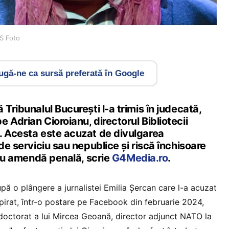
ES Foto
gă-ne ca sursă preferată în Google
 Tribunalul București l-a trimis în judecată,
 Adrian Cioroianu, directorul Bibliotecii
. Acesta este acuzat de divulgarea
 de serviciu sau nepublice și riscă închisoare
 sau amendă penală, scrie
G4Media.ro
.
pă o plângere a jurnalistei Emilia Șercan care l-a acuzat
irat, într-o postare pe Facebook din februarie 2024,
 doctorat a lui Mircea Geoană, director adjunct NATO la