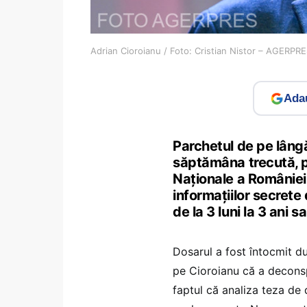
Adrian Cioroianu / Foto: Cristian Nistor – AGERPR
Adau
Parchetul de pe lângă
săptămâna trecută, pe
Naționale a României
informațiilor secrete
de la 3 luni la 3 ani
Dosarul a fost întocmit du
pe Cioroianu că a deconsp
faptul că analiza teza de