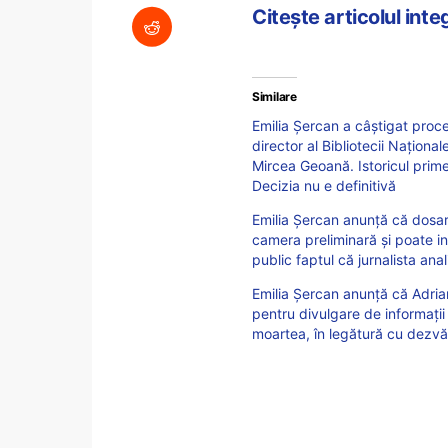
Citește articolul int
Similare
Emilia Șercan a câștigat proce
director al Bibliotecii Național
Mircea Geoană. Istoricul pri
Decizia nu e definitivă
Emilia Șercan anunță că dosaru
camera preliminară și poate int
public faptul că jurnalista anal
Emilia Şercan anunţă că Adrian
pentru divulgare de informaţii
moartea, în legătură cu dezvăl