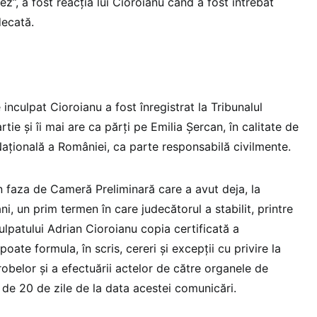
”, a fost reacția lui Cioroianu când a fost întrebat
decată.
 inculpat Cioroianu a fost înregistrat la Tribunalul
tie și îi mai are ca părți pe Emilia Șercan, în calitate de
 Națională a României, ca parte responsabilă civilmente.
în faza de Cameră Preliminară care a avut deja, la
i, un prim termen în care judecătorul a stabilit, printre
ulpatului Adrian Cioroianu copia certificată a
 poate formula, în scris, cereri și excepții cu privire la
probelor și a efectuării actelor de către organele de
 de 20 de zile de la data acestei comunicări.