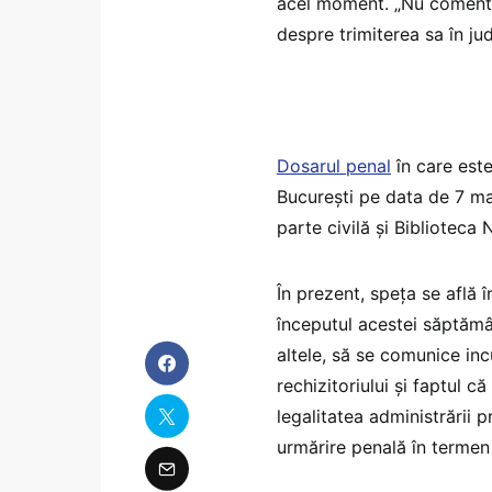
acel moment. „Nu comentez
despre trimiterea sa în ju
Dosarul penal
în care este
București pe data de 7 mar
parte civilă și Biblioteca
În prezent, speța se află 
începutul acestei săptămân
altele, să se comunice inc
rechizitoriului și faptul că
legalitatea administrării 
urmărire penală în termen