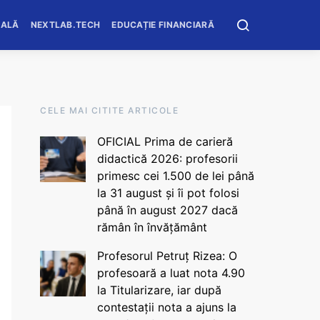
OALĂ
NEXTLAB.TECH
EDUCAȚIE FINANCIARĂ
CELE MAI CITITE ARTICOLE
OFICIAL Prima de carieră
didactică 2026: profesorii
primesc cei 1.500 de lei până
la 31 august și îi pot folosi
până în august 2027 dacă
rămân în învățământ
Profesorul Petruț Rizea: O
profesoară a luat nota 4.90
la Titularizare, iar după
contestații nota a ajuns la