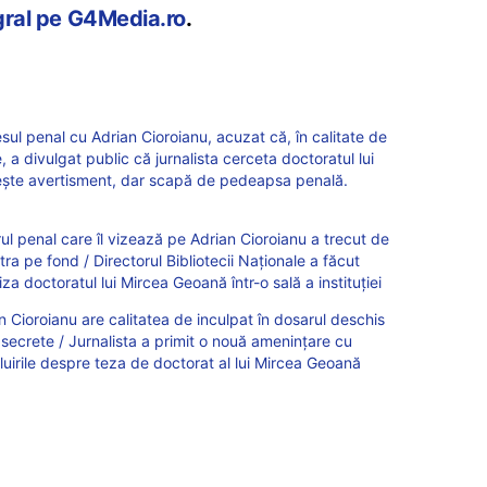
egral pe G4Media.ro
.
sul penal cu Adrian Cioroianu, acuzat că, în calitate de
e, a divulgat public că jurnalista cerceta doctoratul lui
mește avertisment, dar scapă de pedeapsa penală.
l penal care îl vizează pe Adrian Cioroianu a trecut de
ra pe fond / Directorul Bibliotecii Naționale a făcut
iza doctoratul lui Mircea Geoană într-o sală a instituției
 Cioroianu are calitatea de inculpat în dosarul deschis
 secrete / Jurnalista a primit o nouă ameninţare cu
uirile despre teza de doctorat al lui Mircea Geoană