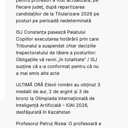
pentru profesori a fost actualizată, pe
fiecare județ, după repartizarea
candidaților de la Titularizare 2026 pe
posturi pe perioadă nedeterminată
ISJ Constanța pasează Palatului
Copiilor executarea hotărârii prin care
Tribunalul a suspendat chiar deciziile
Inspectoratului de tăiere a posturilor:
Obligațiile vă revin „în totalitate” / ISJ
susține că s-a conformat pentru că nu
a mai emis alte acte
ULTIMĂ ORĂ Elevii români au obținut 3
medalii de aur, 2 de argint și 3 de
bronz la Olimpiada Internațională de
Inteligență Artificială – IOAI 2026,
desfășurată în Kazahstan
Profesorul Petruț Rizea: O profesoară a