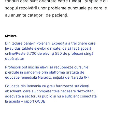
fonduri care sunt orientate către fundații și spitale cu
scopul rezolvării unor probleme punctuale pe care le
au anumite categorii de pacienți.
Similare
Din izolare până-n Poienari. Expediția a trei tinere care
le-au dus tablete elevilor din sate, ca să facă școală
online/Peste 6.700 de elevi și 550 de profesori strigă
după ajutor
Profesorii pot înscrie elevii să recupereze cursurile
pierdute în pandemie prin platforma gratuită de
educație remedială Naradix, inițiată de Narada (P)
Educația din România cu greu furnizează suficienți
absolvenți care au competențele necesare dezvoltării
adecvate a sectorului public și nu e suficient conectată
la acesta – raport OCDE