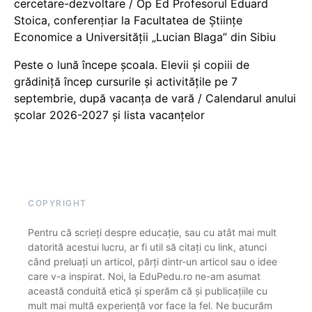
cercetare-dezvoltare / Op Ed Profesorul Eduard
Stoica, conferențiar la Facultatea de Științe
Economice a Universității „Lucian Blaga” din Sibiu
Peste o lună începe școala. Elevii și copiii de
grădiniță încep cursurile și activitățile pe 7
septembrie, după vacanța de vară / Calendarul anului
școlar 2026-2027 și lista vacanțelor
COPYRIGHT
Pentru că scrieți despre educație, sau cu atât mai mult
datorită acestui lucru, ar fi util să citați cu link, atunci
când preluați un articol, părți dintr-un articol sau o idee
care v-a inspirat. Noi, la EduPedu.ro ne-am asumat
această conduită etică și sperăm că și publicațiile cu
mult mai multă experiență vor face la fel. Ne bucurăm