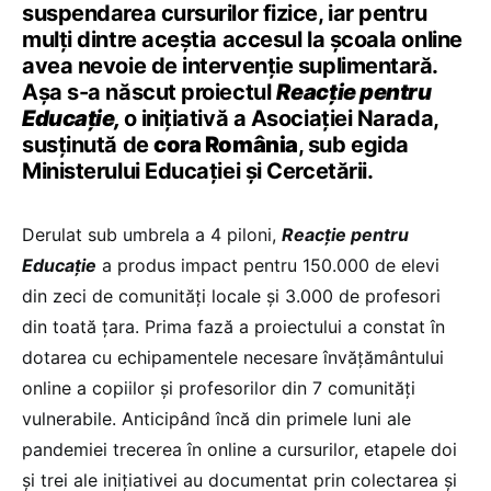
suspendarea cursurilor fizice, iar pentru
mulți dintre aceștia accesul la școala online
avea nevoie de intervenție suplimentară.
Așa s-a născut proiectul
Reacție pentru
Educație,
o inițiativă a Asociației Narada,
susținută de
cora România
, sub egida
Ministerului Educației și Cercetării.
Derulat sub umbrela a 4 piloni,
Reacție pentru
Educație
a produs impact pentru 150.000 de elevi
din zeci de comunități locale și 3.000 de profesori
din toată țara. Prima fază a proiectului a constat în
dotarea cu echipamentele necesare învățământului
online a copiilor și profesorilor din 7 comunități
vulnerabile. Anticipând încă din primele luni ale
pandemiei trecerea în online a cursurilor, etapele doi
și trei ale inițiativei au documentat prin colectarea și