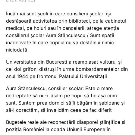
CELE MAI NOI
Încă mai sunt școli în care consilierii școlari își
desfășoară activitatea prin biblioteci, pe la cabinetul
medical, pe holuri sau în cancelarii, atrage atenția
consilierul școlar Aura Stănculescu / Sunt spații
inadecvate în care copilul nu va destăinui nimic
niciodată
Universitatea din București a reamplasat vulturul și
cei doi grifoni distruși în urma bombardamentelor din
anul 1944 pe frontonul Palatului Universității
Aura Stănculescu, consilier școlar: Este o mare
nedreptate să nu-i lăsăm pe copii să fie așa cum
sunt. Suntem prea dornici să îi băgăm în șabloane și
să-i corectăm, să invalidăm ceea ce fac diferit
Bugetele reale ale reconectării diasporei științifice și
poziția României la coada Uniunii Europene în