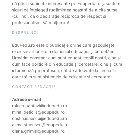
că găsiți subiecte interesante pe Edupedu.ro și suntem
siguri că înțelegeți rugămintea noastră de a cita sursa
(cu link), ca o declarație reciprocă de respect și
profesionalism. Vă mulțumim!
DESPRE NOI
EduPedu.ro este o publicație online care găzduiește
exclusiv articole din domeniul educației și cercetării.
Urmărim constant cum sunt educați copiii noștri, cine și
cum face politicile din educație și cercetare, cine și cum
îi formează pe profesori, cât de adecvate la lumea în
care trăim sunt sistemele de educație și cercetare.
CONTACT REDACȚIE
Adrese e-mail
raluca.pantazi@edupedu.ro
mihai.peticila@edupedu.ro
costin.ionescu@edupedu.ro
alexa.stanescu@edupedu.ro
diana.ghimisi@edupedu.ro