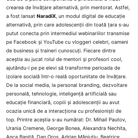
crearea de învățare alternativă, prin mentorat. Astfel,
a fost lansat
NaradiX
, un modul digital de educație
alternativă, prin care adolescenții din toată țara s-au
putut conecta prin intermediul webinariilor transmise
pe Facebook și YouTube cu vloggeri celebri, oameni
de business și traineri cunoscuți. Fiecare dintre
aceștia au jucat rolul de mentori și profesori cool,
ajutându-i pe pe elevi să transforme perioada de
izolare socială într-o reală oportunitate de învățare.
De la social media, la personal branding, dezvoltare
personală, tehnologie, inteligență artificială sau
educație financiară, copiii și adolescenții au avut
ocazia unică de a interacționa cu profesioniști de
top. Printre aceștia s-au numărat: Dr. Mihail Pautov,
Urania Cremene, George Bonea, Alexandra Nechita,
Anca Baniță, Dan Oroș, Adrian Măniuțiu, Beatrice