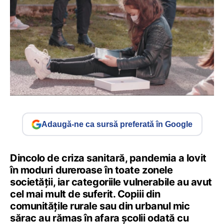
Adaugă-ne ca sursă preferată în Google
Dincolo de criza sanitară, pandemia a lovit
în moduri dureroase în toate zonele
societății, iar categoriile vulnerabile au avut
cel mai mult de suferit. Copiii din
comunitățile rurale sau din urbanul mic
sărac au rămas în afara școlii odată cu