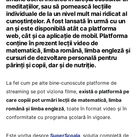
meditațiilor, sau să pornească lecțiile
individuale de la un nivel mult mai ridicat al
cunoștințelor. A fost lansată în urmă cu un
an și este disponibilă atât ca platforma
web, cât și ca aplicație de mobil. Platforma
conține în prezent lecții video de
matematică, limba română, limba engleză și
cursuri de dezvoltare personală pentru
părinți și copii, dar și de nutriție.
La fel cum pe alte bine-cunoscute platforme de
streaming se pot viziona filme,
există o platformă pe
care copiii pot urmări lecții de matematică, limba
română și limba engleză
, toate în format video și în
conformitate cu programa școlară în vigoare.
Este vorba despre
SuperȘcoala
, soluția completă de