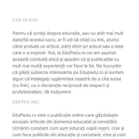
COPYRIGHT
Pentru că scrieți despre educație, sau cu atât mai mult
datorită acestui lucru, ar fi util să citați cu link, atunci
când preluați un articol, părți dintr-un articol sau o idee
care v-a inspirat. Noi, la EduPedu.ro ne-am asumat
această conduită etică și sperăm că și publicațiile cu
mult mai multă experiență vor face la fel. Ne bucurăm
că găsiți subiecte interesante pe Edupedu.ro și suntem
siguri că înțelegeți rugămintea noastră de a cita sursa
(cu link), ca o declarație reciprocă de respect și
profesionalism. Vă mulțumim!
DESPRE NOI
EduPedu.ro este o publicație online care găzduiește
exclusiv articole din domeniul educației și cercetării.
Urmărim constant cum sunt educați copiii noștri, cine și
cum face politicile din educație și cercetare, cine și cum