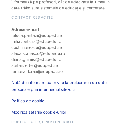
îi formează pe profesori, cât de adecvate la lumea în
care trăim sunt sistemele de educație și cercetare.
CONTACT REDACȚIE
Adrese e-mail
raluca.pantazi@edupedu.ro
mihai.peticila@edupedu.ro
costin.ionescu@edupedu.ro
alexa.stanescu@edupedu.ro
diana.ghimisi@edupedu.ro
stefan.lefter@edupedu.ro
ramona.florea@edupedu.ro
Notă de informare cu privire la prelucrarea de date
personale prin intermediul site-ului
Politica de cookie
Modifică setarile cookie-urilor
PUBLICITATE ȘI PARTENERIATE