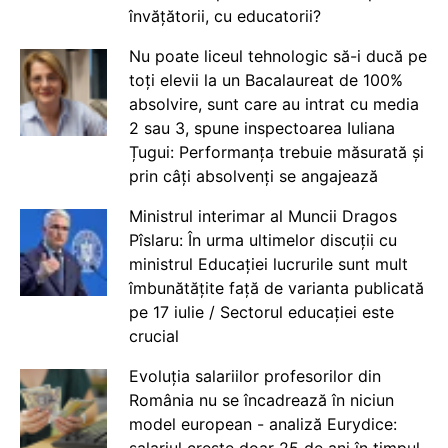
învățătorii, cu educatorii?
Nu poate liceul tehnologic să-i ducă pe
toți elevii la un Bacalaureat de 100%
absolvire, sunt care au intrat cu media
2 sau 3, spune inspectoarea Iuliana
Țugui: Performanța trebuie măsurată și
prin câți absolvenți se angajează
Ministrul interimar al Muncii Dragos
Pîslaru: În urma ultimelor discuții cu
ministrul Educației lucrurile sunt mult
îmbunătățite față de varianta publicată
pe 17 iulie / Sectorul educației este
crucial
Evoluția salariilor profesorilor din
România nu se încadrează în niciun
model european - analiză Eurydice: