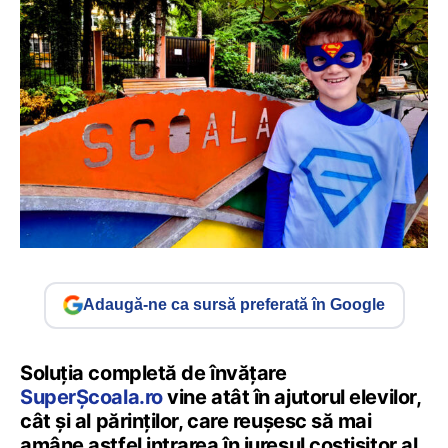
Adaugă-ne ca sursă preferată în Google
Soluția completă de învățare
SuperȘcoala.ro
vine atât în ajutorul elevilor,
cât și al părinților, care reușesc să mai
amâne astfel intrarea în iureșul costisitor al