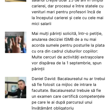
salariul crește doar 25 de ani în timpul
carierei, dar procesul e între statele cu
venituri mari pentru profesori încă de
la începutul carierei și cele cu cele mai
mici salarii
Mai mulți părinți solicită, într-o petiție,
anularea deciziei ISMB de a nu mai
acorda sumele pentru posturile la plata
cu ora din cadrul cluburilor copiilor:
Multe cercuri de activități extrașcolare
vor dispărea de la 1 septembrie, spun
părinții
Daniel David: Bacalaureatul nu ar trebui
să fie folosit ca mijloc de intrare la
facultate. Bacalaureatul trebuie să fie
un examen care certifică competențele
pe care le ai după parcursul unui
învățământ obligatoriu