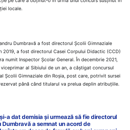
ție pe care a obținut-o în urma unui concurs susținut în
iei locale.
exandru Dumbravă a fost directorul Școlii Gimnaziale
în 2019, a fost directorul Casei Corpului Didactic (CCD)
era numit Inspector Școlar General. În decembrie 2021,
iceprimar al Sibiului de un an, a câștigat concursul
al Școlii Gimnaziale din Roșia, post care, potrivit sursei
ezervat până când titularul va prelua deplin atribuțiile.
 și-a dat demisia și urmează să fie directorul
ru Dumbravă a semnat un acord de