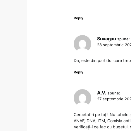
Reply
Suvagau
spune:
28 septembrie 202
Da, este din partidul care tr
Reply
A.V.
spune:
27 septembrie 202
Cercetati-i pe toți! Nu tabele s
ANAF, DNA, ITM, Comisia anti
Verificați-i ce fac cu bugetul,