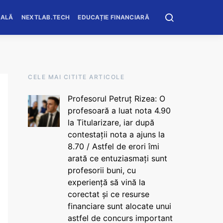
OALĂ
NEXTLAB.TECH
EDUCAȚIE FINANCIARĂ
CELE MAI CITITE ARTICOLE
Profesorul Petruț Rizea: O
profesoară a luat nota 4.90
la Titularizare, iar după
contestații nota a ajuns la
8.70 / Astfel de erori îmi
arată ce entuziasmați sunt
profesorii buni, cu
experiență să vină la
corectat și ce resurse
financiare sunt alocate unui
astfel de concurs important