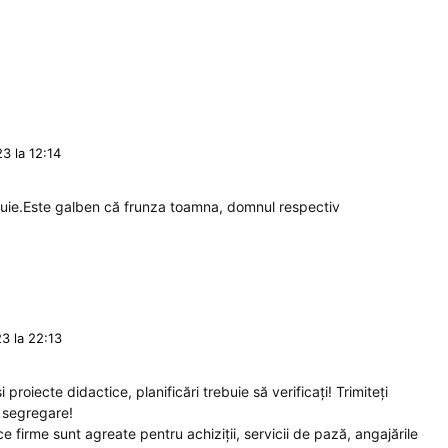
3 la 12:14
ebuie.Este galben că frunza toamna, domnul respectiv
3 la 22:13
i proiecte didactice, planificări trebuie să verificați! Trimiteți
 segregare!
 ce firme sunt agreate pentru achiziții, servicii de pază, angajările