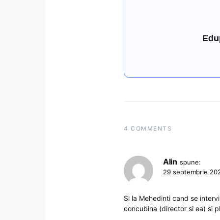
Edu
4 COMMENTS
Alin
spune:
29 septembrie 202
Si la Mehedinti cand se interv
concubina (director si ea) si p