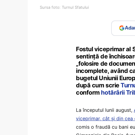
Sursa foto: Turnul Sfatului
Adau
Fostul viceprimar al 
sentință de închisoar
„folosire de document
incomplete, având ca
bugetul Uniunii Europen
după cum scrie
Turnu
conform
hotărârii Tri
La începutul lunii august,
viceprimar, cât și din cea 
comis o fraudă cu bani euro