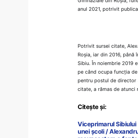
Gimnaziale din Roșia, func
anul 2021, potrivit publicaț
Potrivit sursei citate, Al
Roșia, iar din 2016, până 
Sibiu. În noiembrie 2019 
pe când ocupa funcția de v
pentru postul de director 
citate, a rămas de atunci r
Citește și:
Viceprimarul Sibiului
unei școli / Alexand