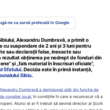
gă-ne ca sursă preferată în Google
Sibiului, Alexandru Dumbravă, a primit o
e cu suspendare de 2 ani și 3 luni pentru
e sau declarații false, inexacte sau
 rezultat obținerea pe nedrept de fonduri din
e” și „fals material în înscrisuri oficiale”,
l Sfatului
. Decizia este în primă instanță,
bunalului Sibiu
.
Alexandru Dumbravă a demisionat atât din funcția de
de consilier local
, în condițiile în care a recunoscut că a
peni. Atunci el ar fi trebuit să devină director al Școlii