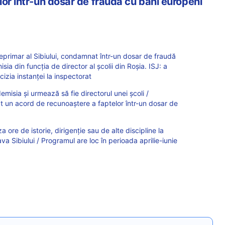
lor într-un dosar de fraudă cu bani europeni
primar al Sibiului, condamnat într-un dosar de fraudă
sia din funcția de director al școlii din Roșia. ISJ: a
zia instanței la inspectorat
demisia și urmează să fie directorul unei școli /
un acord de recunoaștere a faptelor într-un dosar de
a ore de istorie, dirigenție sau de alte discipline la
 Sibiului / Programul are loc în perioada aprilie-iunie