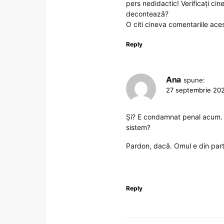
pers nedidactic! Verificați ci
decontează?
O citi cineva comentariile ace
Reply
Ana
spune:
27 septembrie 202
Și? E condamnat penal acum. C
sistem?
Pardon, dacă. Omul e din parti
Reply