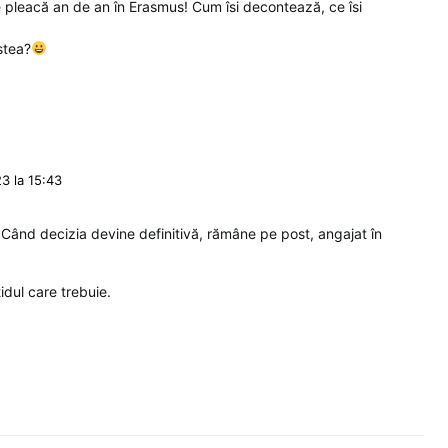
ne pleacă an de an în Erasmus! Cum îsi decontează, ce îsi
stea?
3 la 15:43
ând decizia devine definitivă, rămâne pe post, angajat în
dul care trebuie.